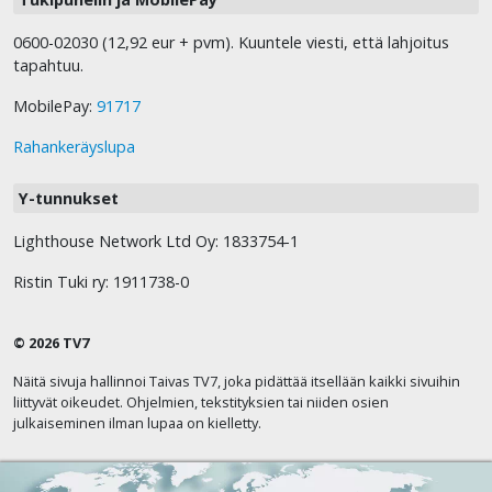
0600-02030 (12,92 eur + pvm). Kuuntele viesti, että lahjoitus
tapahtuu.
MobilePay:
91717
Rahankeräyslupa
Y-tunnukset
Lighthouse Network Ltd Oy: 1833754-1
Ristin Tuki ry: 1911738-0
© 2026 TV7
Näitä sivuja hallinnoi Taivas TV7, joka pidättää itsellään kaikki sivuihin
liittyvät oikeudet. Ohjelmien, tekstityksien tai niiden osien
julkaiseminen ilman lupaa on kielletty.