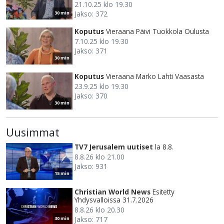
21.10.25 klo 19.30
Jakso: 372
30 min
Koputus
Vieraana Päivi Tuokkola Oulusta
7.10.25 klo 19.30
Jakso: 371
30 min
Koputus
Vieraana Marko Lahti Vaasasta
23.9.25 klo 19.30
Jakso: 370
30 min
Uusimmat
TV7 Jerusalem uutiset
la 8.8.
8.8.26 klo 21.00
Jakso: 931
15 min
Christian World News
Esitetty
Yhdysvalloissa 31.7.2026
8.8.26 klo 20.30
Jakso: 717
30 min