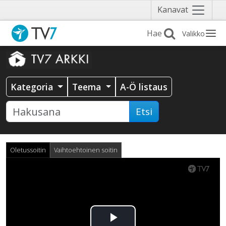
Näytä
Kanavat
valikko
Valikko
Kategoria
Teema
A-Ö listaus
Etsi
Oletussoitin
Vaihtoehtoinen soitin