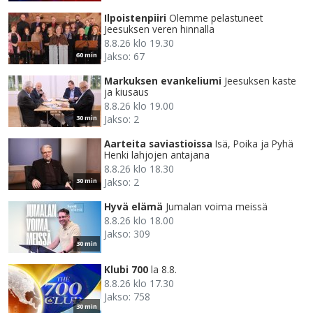
Ilpoistenpiiri
Olemme pelastuneet
Jeesuksen veren hinnalla
8.8.26 klo 19.30
Jakso: 67
60 min
Markuksen evankeliumi
Jeesuksen kaste
ja kiusaus
8.8.26 klo 19.00
Jakso: 2
30 min
Aarteita saviastioissa
Isä, Poika ja Pyhä
Henki lahjojen antajana
8.8.26 klo 18.30
Jakso: 2
30 min
Hyvä elämä
Jumalan voima meissä
8.8.26 klo 18.00
Jakso: 309
30 min
Klubi 700
la 8.8.
8.8.26 klo 17.30
Jakso: 758
30 min