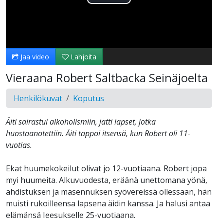
Toista
Video
Jaa video
Lahjoita
Vieraana Robert Saltbacka Seinäjoelta
Henkilökuvat
Koputus
Äiti sairastui alkoholismiin, jätti lapset, jotka
huostaanotettiin. Äiti tappoi itsensä, kun Robert oli 11-
vuotias.
Ekat huumekokeilut olivat jo 12-vuotiaana. Robert jopa
myi huumeita. Alkuvuodesta, eräänä unettomana yönä,
ahdistuksen ja masennuksen syövereissä ollessaan, hän
muisti rukoilleensa lapsena äidin kanssa. Ja halusi antaa
elämänsä Jeesukselle 25-vuotiaana.