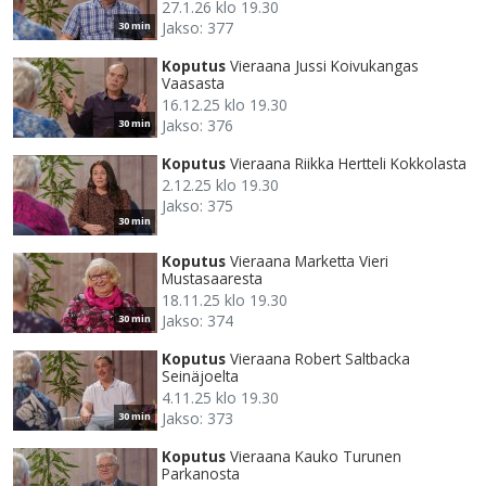
27.1.26 klo 19.30
Jakso: 377
30 min
Koputus
Vieraana Jussi Koivukangas
Vaasasta
16.12.25 klo 19.30
Jakso: 376
30 min
Koputus
Vieraana Riikka Hertteli Kokkolasta
2.12.25 klo 19.30
Jakso: 375
30 min
Koputus
Vieraana Marketta Vieri
Mustasaaresta
18.11.25 klo 19.30
Jakso: 374
30 min
Koputus
Vieraana Robert Saltbacka
Seinäjoelta
4.11.25 klo 19.30
Jakso: 373
30 min
Koputus
Vieraana Kauko Turunen
Parkanosta