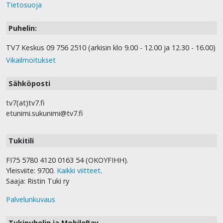
Tietosuoja
Puhelin:
TV7 Keskus 09 756 2510 (arkisin klo 9.00 - 12.00 ja 12.30 - 16.00)
Vikailmoitukset
Sähköposti
tv7(at)tv7.fi
etunimi.sukunimi@tv7.fi
Tukitili
FI75 5780 4120 0163 54 (OKOYFIHH).
Yleisviite: 9700.
Kaikki viitteet
.
Saaja: Ristin Tuki ry
Palvelunkuvaus
Tukipuhelin ja MobilePay