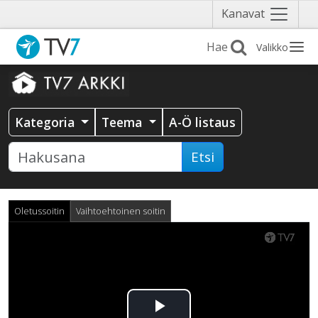
Näytä
Kanavat
valikko
Valikko
Kategoria
Teema
A-Ö listaus
Etsi
Oletussoitin
Vaihtoehtoinen soitin