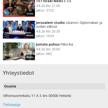
TV7 Israel News
ti 4.8.
4.8.26 klo 21.00
Jakso: 3723
15 min
Jerusalem studio
Libanon: Diplomatian ja
sodan välissä
4.8.26 klo 20.30
Jakso: 1034
30 min
Jumala puhuu
Pitkä ikä
4.8.26 klo 20.00
Jakso: 682
30 min
Yhteystiedot
Osoite
Vilhonvuorenkatu 11 A 3. krs 00500 Helsinki
Tietosuoja