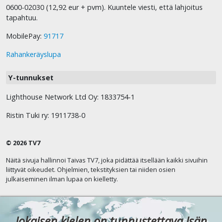
0600-02030 (12,92 eur + pvm). Kuuntele viesti, että lahjoitus
tapahtuu.
MobilePay:
91717
Rahankeräyslupa
Y-tunnukset
Lighthouse Network Ltd Oy: 1833754-1
Ristin Tuki ry: 1911738-0
© 2026 TV7
Näitä sivuja hallinnoi Taivas TV7, joka pidättää itsellään kaikki sivuihin
liittyvät oikeudet. Ohjelmien, tekstityksien tai niiden osien
julkaiseminen ilman lupaa on kielletty.
Jokaisen kielen on tunnustettava Isän