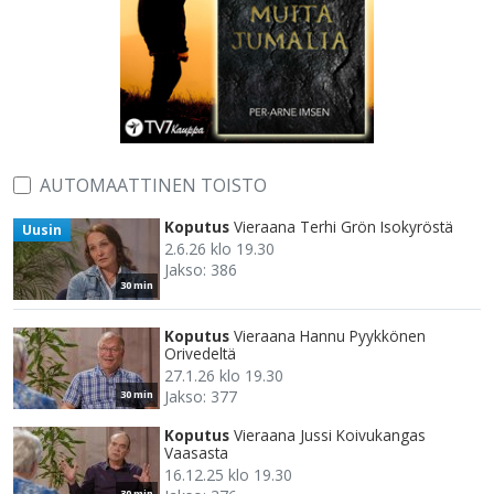
AUTOMAATTINEN TOISTO
Koputus
Vieraana Terhi Grön Isokyröstä
Uusin
2.6.26 klo 19.30
Jakso: 386
30 min
Koputus
Vieraana Hannu Pyykkönen
Orivedeltä
27.1.26 klo 19.30
Jakso: 377
30 min
Koputus
Vieraana Jussi Koivukangas
Vaasasta
16.12.25 klo 19.30
30 min