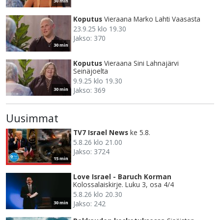
30 min
Koputus
Vieraana Marko Lahti Vaasasta
23.9.25 klo 19.30
Jakso: 370
30 min
Koputus
Vieraana Sini Lahnajärvi
Seinäjoelta
9.9.25 klo 19.30
Jakso: 369
30 min
Uusimmat
TV7 Israel News
ke 5.8.
5.8.26 klo 21.00
Jakso: 3724
15 min
Love Israel - Baruch Korman
Kolossalaiskirje. Luku 3, osa 4/4
5.8.26 klo 20.30
Jakso: 242
30 min