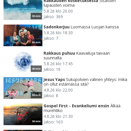
Rakkauden kosketuksessa
Sisäisten
lupausten voima
5.8.26 klo 20.00
Jakso: 369
30 min
Sadonkorjuu
Luomassa Luojan kanssa
5.8.26 klo 18.30
Jakso: 7
85 min
Rakkaus puhuu
Kaavailuja taivaan
suunnalta
5.8.26 klo 17.45
Jakso: 16
45 min
Jesus Yaps
Sukupolvien välinen yhteys: mikä
on ollut estämässä sitä?
4.8.26 klo 22.00
Jakso: 8
50 min
Gospel First - Evankeliumi ensin
Älkää
murehtiko
4.8.26 klo 21.30
Jakso: 163
30 min