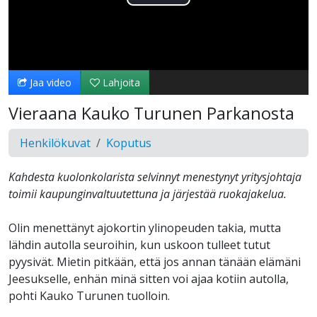
Toista
Video
Jaa video
Lahjoita
Vieraana Kauko Turunen Parkanosta
Henkilökuvat
Koputus
Kahdesta kuolonkolarista selvinnyt menestynyt yritysjohtaja
toimii kaupunginvaltuutettuna ja järjestää ruokajakelua.
Olin menettänyt ajokortin ylinopeuden takia, mutta
lähdin autolla seuroihin, kun uskoon tulleet tutut
pyysivät. Mietin pitkään, että jos annan tänään elämäni
Jeesukselle, enhän minä sitten voi ajaa kotiin autolla,
pohti Kauko Turunen tuolloin.