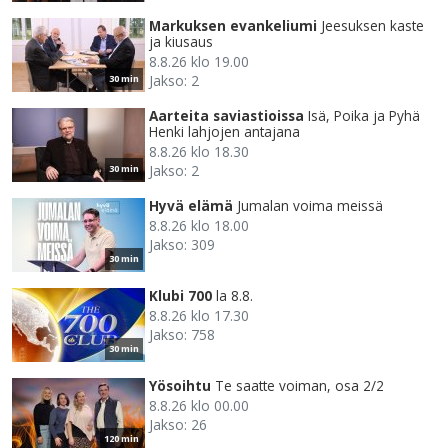
Markuksen evankeliumi
Jeesuksen kaste
ja kiusaus
8.8.26 klo 19.00
Jakso: 2
30 min
Aarteita saviastioissa
Isä, Poika ja Pyhä
Henki lahjojen antajana
8.8.26 klo 18.30
Jakso: 2
30 min
Hyvä elämä
Jumalan voima meissä
8.8.26 klo 18.00
Jakso: 309
30 min
Klubi 700
la 8.8.
8.8.26 klo 17.30
Jakso: 758
30 min
Yösoihtu
Te saatte voiman, osa 2/2
8.8.26 klo 00.00
Jakso: 26
120 min