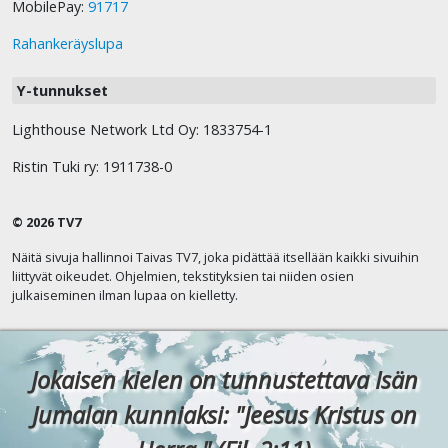
MobilePay:
91717
Rahankeräyslupa
Y-tunnukset
Lighthouse Network Ltd Oy: 1833754-1
Ristin Tuki ry: 1911738-0
© 2026 TV7
Näitä sivuja hallinnoi Taivas TV7, joka pidättää itsellään kaikki sivuihin
liittyvät oikeudet. Ohjelmien, tekstityksien tai niiden osien
julkaiseminen ilman lupaa on kielletty.
Jokaisen kielen on tunnustettava Isän
Jumalan kunniaksi: "Jeesus Kristus on