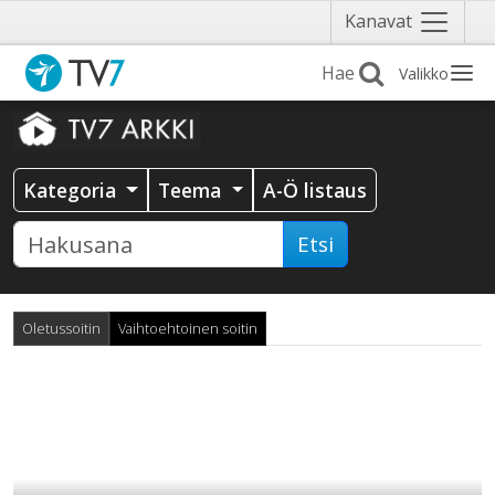
Näytä
Kanavat
valikko
Valikko
Kategoria
Teema
A-Ö listaus
Etsi
Oletussoitin
Vaihtoehtoinen soitin