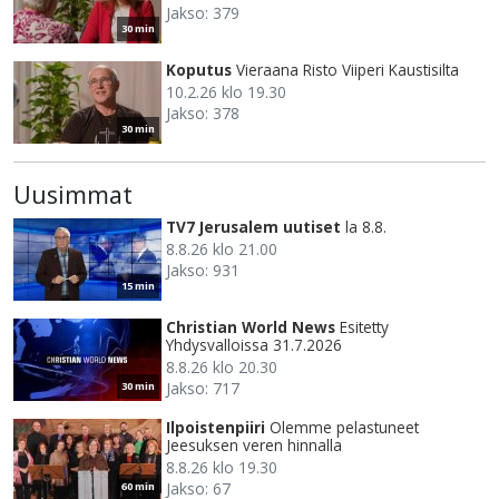
Jakso: 379
30 min
Koputus
Vieraana Risto Viiperi Kaustisilta
10.2.26 klo 19.30
Jakso: 378
30 min
Uusimmat
TV7 Jerusalem uutiset
la 8.8.
8.8.26 klo 21.00
Jakso: 931
15 min
Christian World News
Esitetty
Yhdysvalloissa 31.7.2026
8.8.26 klo 20.30
Jakso: 717
30 min
Ilpoistenpiiri
Olemme pelastuneet
Jeesuksen veren hinnalla
8.8.26 klo 19.30
Jakso: 67
60 min