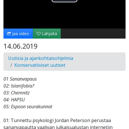
Toista
Video
Jaa video
Lahjoita
14.06.2019
Uutisia ja ajankohtaisohjelmia
Konservatiiviset uutiset
01 Sananvapaus
02: Islamfobia?
03: Chemnitz
04: HAPSU
05: Espoon seurakunnat
01: Tunnettu psykologi Jordan Peterson perustaa
sananvapautta vaalivan julkaisualustan internetiin