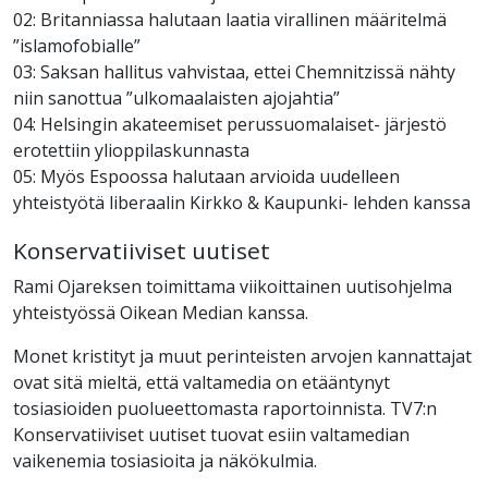
02: Britanniassa halutaan laatia virallinen määritelmä
”islamofobialle”
03: Saksan hallitus vahvistaa, ettei Chemnitzissä nähty
niin sanottua ”ulkomaalaisten ajojahtia”
04: Helsingin akateemiset perussuomalaiset- järjestö
erotettiin ylioppilaskunnasta
05: Myös Espoossa halutaan arvioida uudelleen
yhteistyötä liberaalin Kirkko & Kaupunki- lehden kanssa
Konservatiiviset uutiset
Rami Ojareksen toimittama viikoittainen uutisohjelma
yhteistyössä Oikean Median kanssa.
Monet kristityt ja muut perinteisten arvojen kannattajat
ovat sitä mieltä, että valtamedia on etääntynyt
tosiasioiden puolueettomasta raportoinnista. TV7:n
Konservatiiviset uutiset tuovat esiin valtamedian
vaikenemia tosiasioita ja näkökulmia.