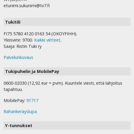
etunimi.sukunimi@tv7.fi
Tukitili
FI75 5780 4120 0163 54 (OKOYFIHH).
Yleisviite: 9700.
Kaikki viitteet
.
Saaja: Ristin Tuki ry
Palvelunkuvaus
Tukipuhelin ja MobilePay
0600-02030 (12,92 eur + pvm). Kuuntele viesti, että lahjoitus
tapahtuu.
MobilePay:
91717
Rahankeräyslupa
Y-tunnukset