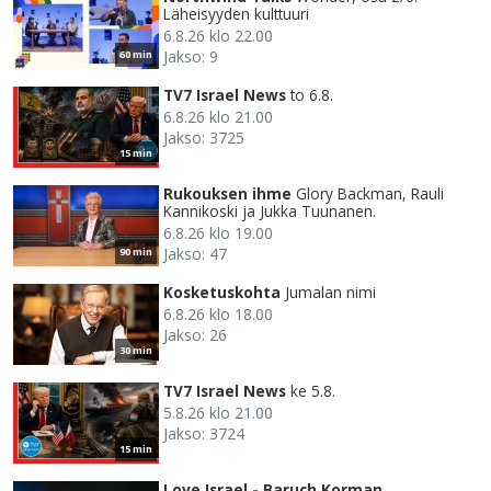
Läheisyyden kulttuuri
6.8.26 klo 22.00
Jakso: 9
60 min
TV7 Israel News
to 6.8.
6.8.26 klo 21.00
Jakso: 3725
15 min
Rukouksen ihme
Glory Backman, Rauli
Kannikoski ja Jukka Tuunanen.
6.8.26 klo 19.00
Jakso: 47
90 min
Kosketuskohta
Jumalan nimi
6.8.26 klo 18.00
Jakso: 26
30 min
TV7 Israel News
ke 5.8.
5.8.26 klo 21.00
Jakso: 3724
15 min
Love Israel - Baruch Korman