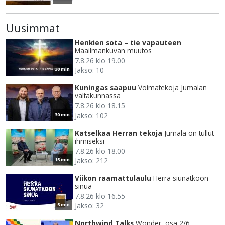
Uusimmat
Henkien sota – tie vapauteen
Maailmankuvan muutos
7.8.26 klo 19.00
Jakso: 10
30 min
Kuningas saapuu
Voimatekoja Jumalan
valtakunnassa
7.8.26 klo 18.15
Jakso: 102
30 min
Katselkaa Herran tekoja
Jumala on tullut
ihmiseksi
7.8.26 klo 18.00
Jakso: 212
15 min
Viikon raamattulaulu
Herra siunatkoon
sinua
7.8.26 klo 16.55
Jakso: 32
5 min
Northwind Talks
Wonder, osa 2/6.