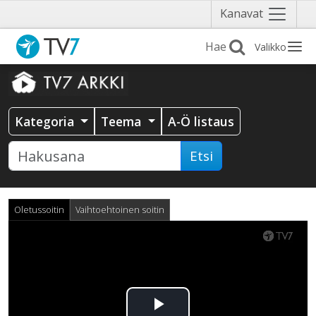
Näytä
Kanavat
valikko
Valikko
Kategoria
Teema
A-Ö listaus
Etsi
Oletussoitin
Vaihtoehtoinen soitin