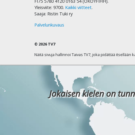
FI75 5780 4120 0163 54 (OKOYFIHH).
Yleisviite: 9700.
Kaikki viitteet
.
Saaja: Ristin Tuki ry
Palvelunkuvaus
© 2026 TV7
Näitä sivuja hallinnoi Taivas TV7, joka pidättää itsellään 
Jokaisen kielen on tunn