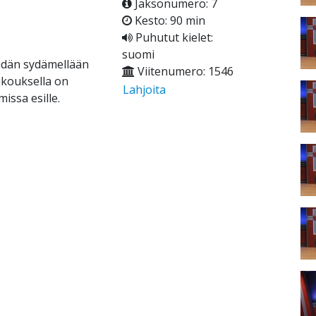
Jaksonumero: 7
Kesto: 90 min
Puhutut kielet:
suomi
idän sydämellään
Viitenumero: 1546
ukouksella on
Lahjoita
issa esille.