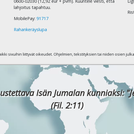
0600-02030 (12,92 eur + pvm). Kuuntele viesti, että
Lig
lahjoitus tapahtuu.
Ris
MobilePay:
91717
Rahankeräyslupa
kaikki sivuihin liittyvät oikeudet. Ohjelmien, tekstityksien tai niiden osien jul
ustettava Isän Jumalan kunniaksi: "J
(Fil. 2:11)