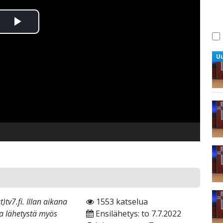
Toista
Video
U
tv7.fi. Illan aikana
1553 katselua
ta lähetystä myös
Ensilähetys: to 7.7.2022