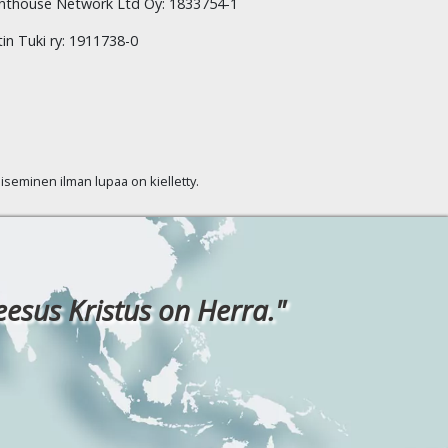
hthouse Network Ltd Oy: 1833754-1
tin Tuki ry: 1911738-0
kaiseminen ilman lupaa on kielletty.
eesus Kristus on Herra."