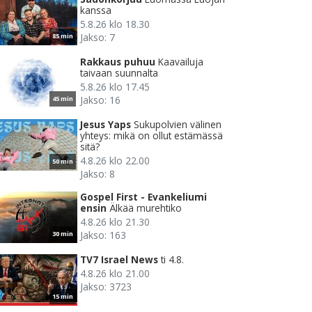
kanssa
5.8.26 klo 18.30
Jakso: 7
85 min
Rakkaus puhuu
Kaavailuja
taivaan suunnalta
5.8.26 klo 17.45
Jakso: 16
45 min
Jesus Yaps
Sukupolvien välinen
yhteys: mikä on ollut estämässä
sitä?
4.8.26 klo 22.00
50 min
Jakso: 8
Gospel First - Evankeliumi
ensin
Älkää murehtiko
4.8.26 klo 21.30
Jakso: 163
30 min
TV7 Israel News
ti 4.8.
4.8.26 klo 21.00
Jakso: 3723
15 min