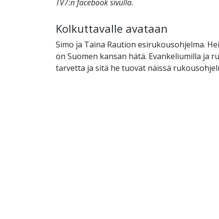
TV7:n facebook sivulla.
Kolkuttavalle avataan
Simo ja Taina Raution esirukousohjelma. He
on Suomen kansan hätä. Evankeliumilla ja r
tarvetta ja sitä he tuovat näissä rukousohjelm