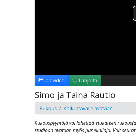
Jaa video
Lahjoita
Simo ja Taina Rautio
Rukous
Kolkuttavalle avataan
Rukouspyyntöjä voi lähettää etukäteen rukous(at)
studioon avataan myös puhelinlinja. Voit seura