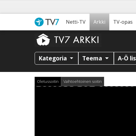
Netti-TV
Arkki
TV-opas
Kategoria
Teema
A-Ö li
Oletussoitin
Vaihtoehtoinen soitin