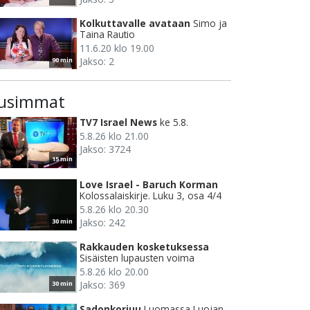
Kolkuttavalle avataan
Simo ja
Taina Rautio
11.6.20 klo 19.00
Jakso: 2
90 min
usimmat
TV7 Israel News
ke 5.8.
5.8.26 klo 21.00
Jakso: 3724
15 min
Love Israel - Baruch Korman
Kolossalaiskirje. Luku 3, osa 4/4
5.8.26 klo 20.30
Jakso: 242
30 min
Rakkauden kosketuksessa
Sisäisten lupausten voima
5.8.26 klo 20.00
Jakso: 369
30 min
Sadonkorjuu
Luomassa Luojan