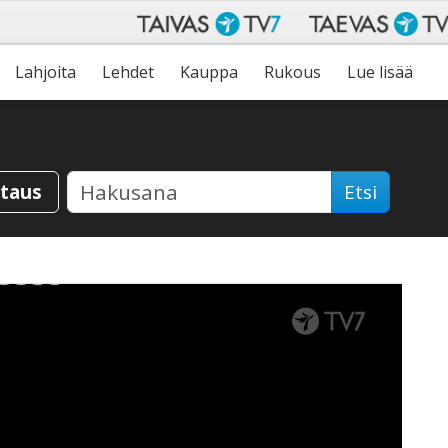
Lahjoita
Lehdet
Kauppa
Rukous
Lue lisää
staus
Etsi