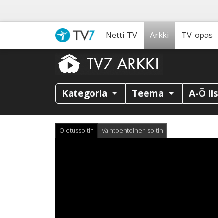
Netti-TV
Arkki
TV-opas
Kategoria
Teema
A-Ö li
Oletussoitin
Vaihtoehtoinen soitin