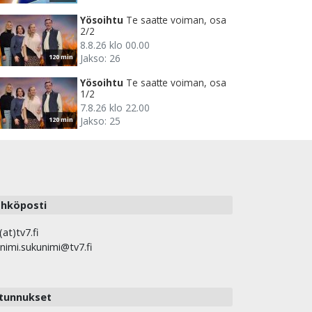
Yösoihtu
Te saatte voiman, osa
2/2
8.8.26 klo 00.00
Jakso: 26
120 min
Yösoihtu
Te saatte voiman, osa
1/2
7.8.26 klo 22.00
Jakso: 25
120 min
hköposti
(at)tv7.fi
nimi.sukunimi@tv7.fi
tunnukset