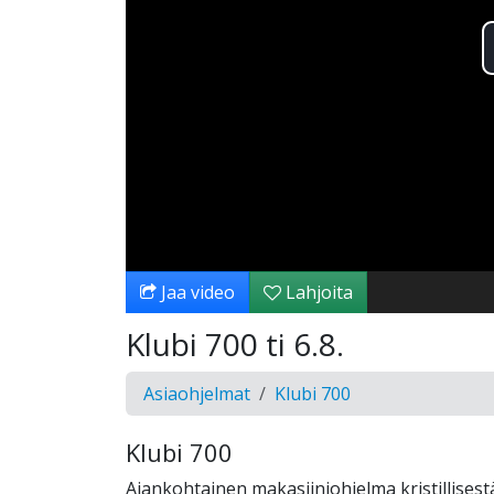
Jaa video
Lahjoita
Klubi 700 ti 6.8.
Asiaohjelmat
Klubi 700
Klubi 700
Ajankohtainen makasiiniohjelma kristillises