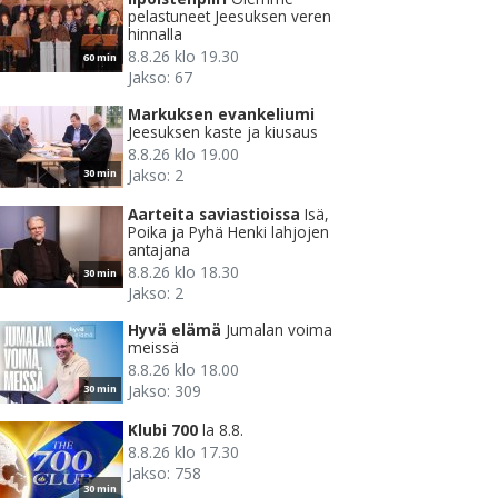
pelastuneet Jeesuksen veren
hinnalla
8.8.26 klo 19.30
60 min
Jakso: 67
Markuksen evankeliumi
Jeesuksen kaste ja kiusaus
8.8.26 klo 19.00
Jakso: 2
30 min
Aarteita saviastioissa
Isä,
Poika ja Pyhä Henki lahjojen
antajana
8.8.26 klo 18.30
30 min
Jakso: 2
Hyvä elämä
Jumalan voima
meissä
8.8.26 klo 18.00
Jakso: 309
30 min
Klubi 700
la 8.8.
8.8.26 klo 17.30
Jakso: 758
30 min