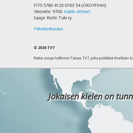
FI75 5780 4120 0163 54 (OKOYFIHH).
Yleisviite: 9700.
Kaikki viitteet
.
Saaja: Ristin Tuki ry
Palvelunkuvaus
© 2026 TV7
Näitä sivuja hallinnoi Taivas TV7, joka pidättää itsellään 
Jokaisen kielen on tunn