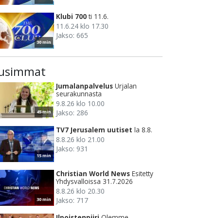
Klubi 700
ti 11.6.
11.6.24 klo 17.30
Jakso: 665
30 min
usimmat
Jumalanpalvelus
Urjalan
seurakunnasta
9.8.26 klo 10.00
Jakso: 286
45 min
TV7 Jerusalem uutiset
la 8.8.
8.8.26 klo 21.00
Jakso: 931
15 min
Christian World News
Esitetty
Yhdysvalloissa 31.7.2026
8.8.26 klo 20.30
Jakso: 717
30 min
Ilpoistenpiiri
Olemme