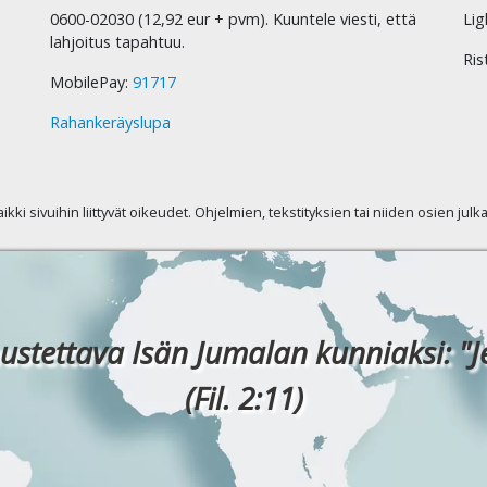
0600-02030 (12,92 eur + pvm). Kuuntele viesti, että
Lig
lahjoitus tapahtuu.
Ris
MobilePay:
91717
Rahankeräyslupa
kaikki sivuihin liittyvät oikeudet. Ohjelmien, tekstityksien tai niiden osien jul
ustettava Isän Jumalan kunniaksi: "J
(Fil. 2:11)