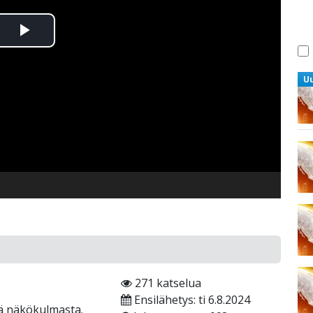
Toista
Video
U
271 katselua
Ensilähetys: ti 6.8.2024
tä näkökulmasta.