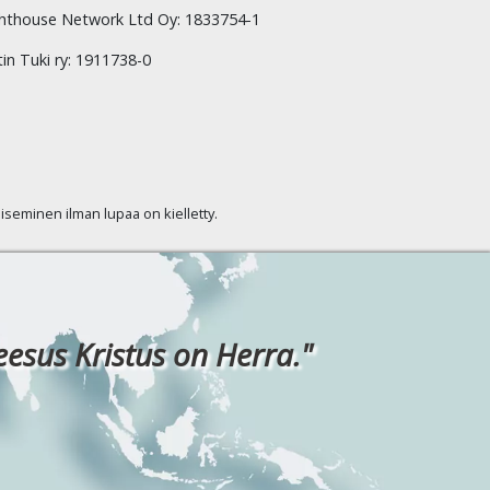
hthouse Network Ltd Oy: 1833754-1
tin Tuki ry: 1911738-0
kaiseminen ilman lupaa on kielletty.
eesus Kristus on Herra."