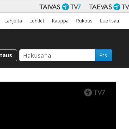
Lahjoita
Lehdet
Kauppa
Rukous
Lue lisää
staus
Etsi