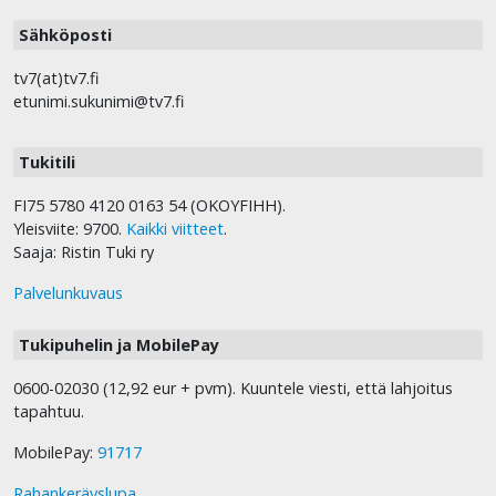
Sähköposti
tv7(at)tv7.fi
etunimi.sukunimi@tv7.fi
Tukitili
FI75 5780 4120 0163 54 (OKOYFIHH).
Yleisviite: 9700.
Kaikki viitteet
.
Saaja: Ristin Tuki ry
Palvelunkuvaus
Tukipuhelin ja MobilePay
0600-02030 (12,92 eur + pvm). Kuuntele viesti, että lahjoitus
tapahtuu.
MobilePay:
91717
Rahankeräyslupa