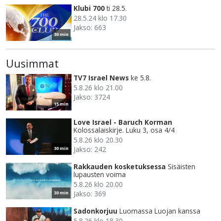
Klubi 700
ti 28.5.
28.5.24 klo 17.30
Jakso: 663
30 min
Uusimmat
TV7 Israel News
ke 5.8.
5.8.26 klo 21.00
Jakso: 3724
15 min
Love Israel - Baruch Korman
Kolossalaiskirje. Luku 3, osa 4/4
5.8.26 klo 20.30
Jakso: 242
30 min
Rakkauden kosketuksessa
Sisäisten
lupausten voima
5.8.26 klo 20.00
Jakso: 369
30 min
Sadonkorjuu
Luomassa Luojan kanssa
5.8.26 klo 18.30