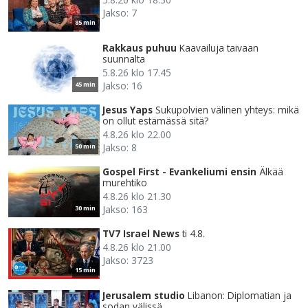
Jakso: 7
85 min
Rakkaus puhuu
Kaavailuja taivaan
suunnalta
5.8.26 klo 17.45
Jakso: 16
45 min
Jesus Yaps
Sukupolvien välinen yhteys: mikä
on ollut estämässä sitä?
4.8.26 klo 22.00
Jakso: 8
50 min
Gospel First - Evankeliumi ensin
Älkää
murehtiko
4.8.26 klo 21.30
Jakso: 163
30 min
TV7 Israel News
ti 4.8.
4.8.26 klo 21.00
Jakso: 3723
15 min
Jerusalem studio
Libanon: Diplomatian ja
sodan välissä