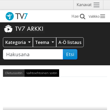
Näytä
Kanavat
valikko
Valikko
Kategoria
Teema
A-Ö listaus
Etsi
Oletussoitin
Vaihtoehtoinen soitin