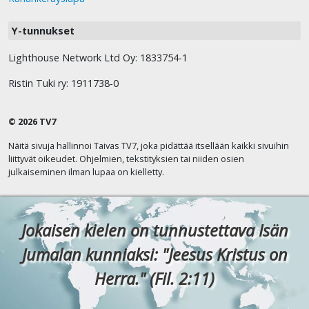
Y-tunnukset
Lighthouse Network Ltd Oy: 1833754-1
Ristin Tuki ry: 1911738-0
© 2026 TV7
Näitä sivuja hallinnoi Taivas TV7, joka pidättää itsellään kaikki sivuihin
liittyvät oikeudet. Ohjelmien, tekstityksien tai niiden osien
julkaiseminen ilman lupaa on kielletty.
Jokaisen kielen on tunnustettava Isän
Jumalan kunniaksi: "Jeesus Kristus on
Herra." (Fil. 2:11)