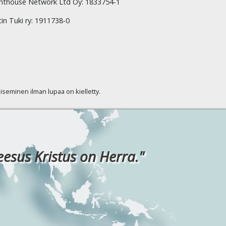
hthouse Network Ltd Oy: 1833754-1
tin Tuki ry: 1911738-0
kaiseminen ilman lupaa on kielletty.
eesus Kristus on Herra."