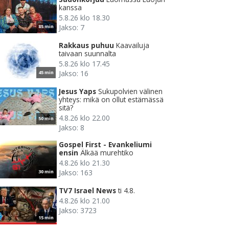
kanssa
5.8.26 klo 18.30
Jakso: 7
85 min
Rakkaus puhuu
Kaavailuja
taivaan suunnalta
5.8.26 klo 17.45
Jakso: 16
45 min
Jesus Yaps
Sukupolvien välinen
yhteys: mikä on ollut estämässä
sitä?
4.8.26 klo 22.00
50 min
Jakso: 8
Gospel First - Evankeliumi
ensin
Älkää murehtiko
4.8.26 klo 21.30
Jakso: 163
30 min
TV7 Israel News
ti 4.8.
4.8.26 klo 21.00
Jakso: 3723
15 min