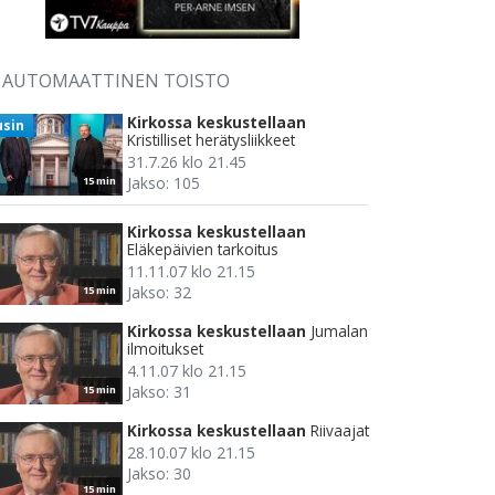
AUTOMAATTINEN TOISTO
Kirkossa keskustellaan
usin
Kristilliset herätysliikkeet
31.7.26 klo 21.45
Jakso: 105
15 min
Kirkossa keskustellaan
Eläkepäivien tarkoitus
11.11.07 klo 21.15
Jakso: 32
15 min
Kirkossa keskustellaan
Jumalan
ilmoitukset
4.11.07 klo 21.15
Jakso: 31
15 min
Kirkossa keskustellaan
Riivaajat
28.10.07 klo 21.15
Jakso: 30
15 min