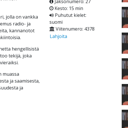
Jaksonumero: 27
Kesto: 15 min
Puhutut kielet:
i, jolla on vankka
suomi
emus radio- ja
Viitenumero: 4378
eita, kannanotot
Lahjoita
kiintoisia.
etta hengellisistä
too tekijä, joka
ieraiksi.
un muassa
sta ja saamisesta,
suudesta ja