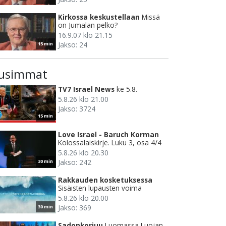
Kirkossa keskustellaan
Missä
on Jumalan pelko?
16.9.07 klo 21.15
Jakso: 24
15 min
usimmat
TV7 Israel News
ke 5.8.
5.8.26 klo 21.00
Jakso: 3724
15 min
Love Israel - Baruch Korman
Kolossalaiskirje. Luku 3, osa 4/4
5.8.26 klo 20.30
Jakso: 242
30 min
Rakkauden kosketuksessa
Sisäisten lupausten voima
5.8.26 klo 20.00
Jakso: 369
30 min
Sadonkorjuu
Luomassa Luojan