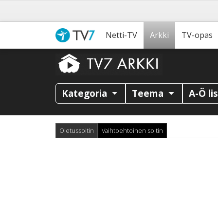
Netti-TV
Arkki
TV-opas
Kategoria
Teema
A-Ö li
Oletussoitin
Vaihtoehtoinen soitin