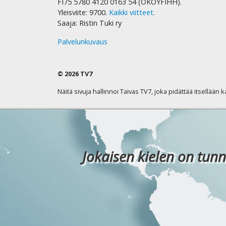
FI75 5780 4120 0163 54 (OKOYFIHH).
Yleisviite: 9700.
Kaikki viitteet
.
Saaja: Ristin Tuki ry
Palvelunkuvaus
© 2026 TV7
Näitä sivuja hallinnoi Taivas TV7, joka pidättää itsellään 
Jokaisen kielen on tunn