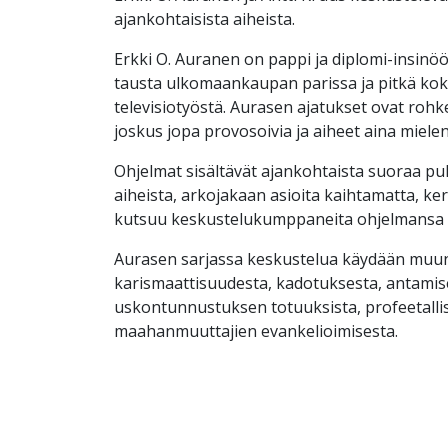
ajankohtaisista aiheista.
Erkki O. Auranen on pappi ja diplomi-insinöör
tausta ulkomaankaupan parissa ja pitkä kok
televisiotyöstä. Aurasen ajatukset ovat rohk
joskus jopa provosoivia ja aiheet aina mielen
Ohjelmat sisältävät ajankohtaista suoraa puh
aiheista, arkojakaan asioita kaihtamatta, ker
kutsuu keskustelukumppaneita ohjelmansa v
Aurasen sarjassa keskustelua käydään mu
karismaattisuudesta, kadotuksesta, antamise
uskontunnustuksen totuuksista, profeetalli
maahanmuuttajien evankelioimisesta.