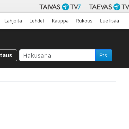
Lahjoita
Lehdet
Kauppa
Rukous
Lue lisää
staus
Etsi