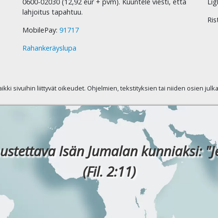
0600-02030 (12,92 eur + pvm). Kuuntele viesti, että
Lig
lahjoitus tapahtuu.
Ris
MobilePay:
91717
Rahankeräyslupa
kaikki sivuihin liittyvät oikeudet. Ohjelmien, tekstityksien tai niiden osien jul
ustettava Isän Jumalan kunniaksi: "J
(Fil. 2:11)