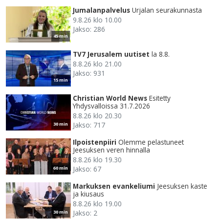
Jumalanpalvelus
Urjalan seurakunnasta
9.8.26 klo 10.00
Jakso: 286
45 min
TV7 Jerusalem uutiset
la 8.8.
8.8.26 klo 21.00
Jakso: 931
15 min
Christian World News
Esitetty
Yhdysvalloissa 31.7.2026
8.8.26 klo 20.30
Jakso: 717
30 min
Ilpoistenpiiri
Olemme pelastuneet
Jeesuksen veren hinnalla
8.8.26 klo 19.30
Jakso: 67
60 min
Markuksen evankeliumi
Jeesuksen kaste
ja kiusaus
8.8.26 klo 19.00
Jakso: 2
30 min