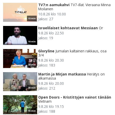
TV7:n aamukahvi
TV7-illat. Vieraana Minna
Moilanen
10.8.26 klo 10.00
Jakso: 27
15 min
Israelilaiset kohtaavat Messiaan
Or
9.8.26 klo 22.50
Jakso: 19
10 min
Gloryline
Jumalan kaltainen rakkaus, osa
3/4
9.8.26 klo 20.30
Jakso: 183
30 min
Martin ja Mirjan matkassa
Herätys on
alkamassa
9.8.26 klo 20.00
Jakso: 212
30 min
Open Doors - Kristittyjen vainot tänään
Vietnam
9.8.26 klo 19.15
Jakso: 188
15 min