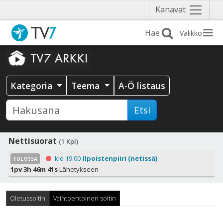
Näytä
Kanavat
valikko
Valikko
Kategoria
Teema
A-Ö listaus
Etsi
Nettisuorat
(1 Kpl)
klo 19.00
Ilpoistenpiiri (netissä)
TULOSSA
1pv 3h 46m 39s
Lähetykseen
Oletussoitin
Vaihtoehtoinen soitin