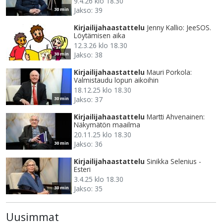
9.4.26 klo 18.30
Jakso: 39
30 min
Kirjailijahaastattelu
Jenny Kallio: JeeSOS.
Löytämisen aika
12.3.26 klo 18.30
Jakso: 38
30 min
Kirjailijahaastattelu
Mauri Porkola:
Valmistaudu lopun aikoihin
18.12.25 klo 18.30
Jakso: 37
30 min
Kirjailijahaastattelu
Martti Ahvenainen:
Näkymätön maailma
20.11.25 klo 18.30
Jakso: 36
30 min
Kirjailijahaastattelu
Sinikka Selenius -
Esteri
3.4.25 klo 18.30
Jakso: 35
30 min
Uusimmat