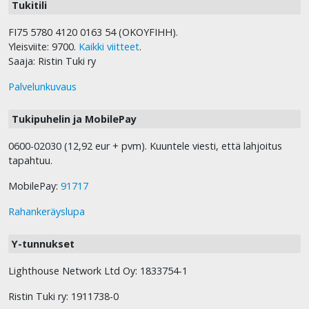
Tukitili
FI75 5780 4120 0163 54 (OKOYFIHH).
Yleisviite: 9700.
Kaikki viitteet
.
Saaja: Ristin Tuki ry
Palvelunkuvaus
Tukipuhelin ja MobilePay
0600-02030 (12,92 eur + pvm). Kuuntele viesti, että lahjoitus
tapahtuu.
MobilePay:
91717
Rahankeräyslupa
Y-tunnukset
Lighthouse Network Ltd Oy: 1833754-1
Ristin Tuki ry: 1911738-0