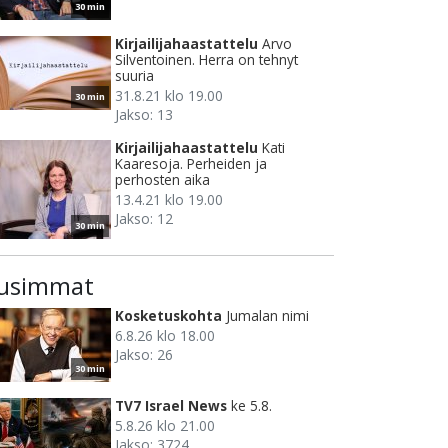
30 min
Kirjailijahaastattelu
Arvo
Silventoinen. Herra on tehnyt
suuria
31.8.21 klo 19.00
30 min
Jakso: 13
Kirjailijahaastattelu
Kati
Kaaresoja. Perheiden ja
perhosten aika
13.4.21 klo 19.00
Jakso: 12
30 min
usimmat
Kosketuskohta
Jumalan nimi
6.8.26 klo 18.00
Jakso: 26
30 min
TV7 Israel News
ke 5.8.
5.8.26 klo 21.00
Jakso: 3724