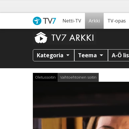
Netti-TV
Arkki
TV-opas
Kategoria
Teema
A-Ö li
Oletussoitin
Vaihtoehtoinen soitin