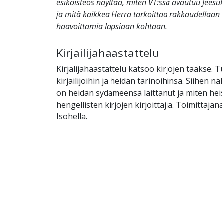
esikoisteos näyttää, miten VT:ssa avautuu Jeesu
ja mitä kaikkea Herra tarkoittaa rakkaudellaa
haavoittamia lapsiaan kohtaan.
Kirjailijahaastattelu
Kirjalijahaastattelu katsoo kirjojen taakse.
kirjailijoihin ja heidän tarinoihinsa. Siihen 
on heidän sydämeensä laittanut ja miten heis
hengellisten kirjojen kirjoittajia. Toimittajan
Isohella.