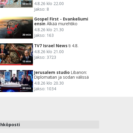
4.8.26 klo 22.00
50 min
Jakso: 8
Gospel First - Evankeliumi
ensin
Älkää murehtiko
4.8.26 klo 21.30
Jakso: 163
30 min
TV7 Israel News
ti 4.8.
4.8.26 klo 21.00
Jakso: 3723
15 min
Jerusalem studio
Libanon:
Diplomatian ja sodan välissä
4.8.26 klo 20.30
Jakso: 1034
30 min
hköposti