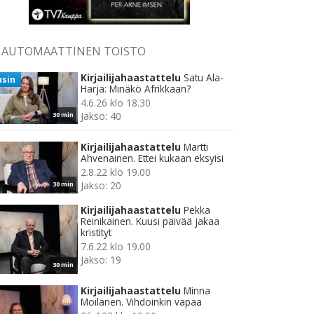
AUTOMAATTINEN TOISTO
Kirjailijahaastattelu
Satu Ala-
usin
Harja: Minäkö Afrikkaan?
4.6.26 klo 18.30
Jakso: 40
30 min
Kirjailijahaastattelu
Martti
Ahvenainen. Ettei kukaan eksyisi
2.8.22 klo 19.00
Jakso: 20
30 min
Kirjailijahaastattelu
Pekka
Reinikainen. Kuusi päivää jakaa
kristityt
7.6.22 klo 19.00
Jakso: 19
30 min
Kirjailijahaastattelu
Minna
Moilanen. Vihdoinkin vapaa