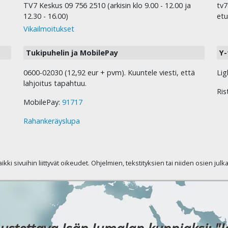
TV7 Keskus 09 756 2510 (arkisin klo 9.00 - 12.00 ja
tv7
12.30 - 16.00)
etu
Vikailmoitukset
Tukipuhelin ja MobilePay
Y-
0600-02030 (12,92 eur + pvm). Kuuntele viesti, että
Lig
lahjoitus tapahtuu.
Ris
MobilePay:
91717
Rahankeräyslupa
kaikki sivuihin liittyvät oikeudet. Ohjelmien, tekstityksien tai niiden osien jul