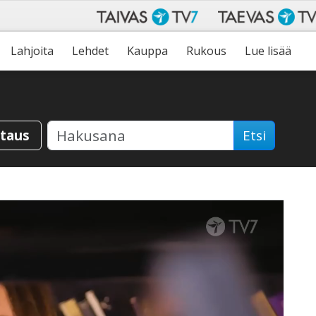
Lahjoita
Lehdet
Kauppa
Rukous
Lue lisää
staus
Etsi