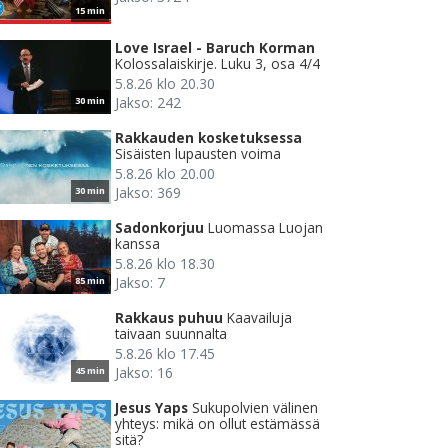
15 min
Love Israel - Baruch Korman
Kolossalaiskirje. Luku 3, osa 4/4
5.8.26 klo 20.30
Jakso: 242
30 min
Rakkauden kosketuksessa
Sisäisten lupausten voima
5.8.26 klo 20.00
Jakso: 369
30 min
Sadonkorjuu
Luomassa Luojan
kanssa
5.8.26 klo 18.30
Jakso: 7
85 min
Rakkaus puhuu
Kaavailuja
taivaan suunnalta
5.8.26 klo 17.45
Jakso: 16
45 min
Jesus Yaps
Sukupolvien välinen
yhteys: mikä on ollut estämässä
sitä?