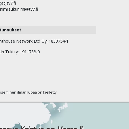
(at)tv7.fi
nimi.sukunimi@tv7.fi
tunnukset
hthouse Network Ltd Oy: 1833754-1
tin Tuki ry: 1911738-0
kaiseminen ilman lupaa on kielletty.