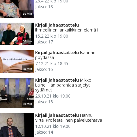
26.4.22 klo 19.00
Jakso: 18
30 min
Kirjailijahaastattelu
Ihmeellinen iankaikkinen elämä I
15.2.22 klo 19.00
Jakso: 17
30 min
Kirjailijahaastattelu
Isännän
pöydässä
7.12.21 klo 18.45
Jakso: 16
45 min
Kirjailijahaastattelu
Mikko
Laine. Hän parantaa särjetyt
sydämet
26.10.21 klo 19.00
Jakso: 15
30 min
Kirjailijahaastattelu
Hannu
Virta. Profeetallinen palvelutehtävä
12.10.21 klo 19.00
Jakso: 14