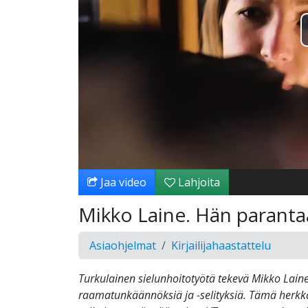
Jaa video
Lahjoita
Mikko Laine. Hän paranta
Asiaohjelmat
Kirjailijahaastattelu
Turkulainen sielunhoitotyötä tekevä Mikko Laine 
raamatunkäännöksiä ja -selityksiä. Tämä herkkä