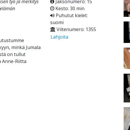
ksen työ ja merkitys
Jaksonumero: 15
n elämän
Kesto: 30 min
Puhutut kielet:
suomi
Viitenumero: 1355
Lahjoita
 Tutustumme
näkyyn, minkä Jumala
tä on tullut
a Anne-Riitta