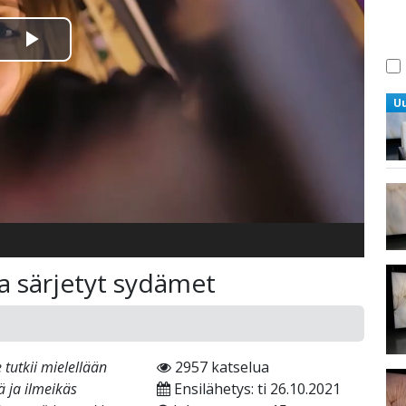
Toista
Video
U
a särjetyt sydämet
tutkii mielellään
2957 katselua
 ja ilmeikäs
Ensilähetys: ti 26.10.2021