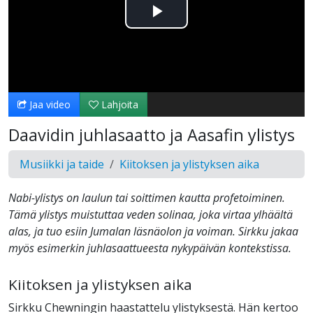
Toista
Video
Jaa video
Lahjoita
Daavidin juhlasaatto ja Aasafin ylistys
Musiikki ja taide
Kiitoksen ja ylistyksen aika
Nabi-ylistys on laulun tai soittimen kautta profetoiminen.
Tämä ylistys muistuttaa veden solinaa, joka virtaa ylhäältä
alas, ja tuo esiin Jumalan läsnäolon ja voiman. Sirkku jakaa
myös esimerkin juhlasaattueesta nykypäivän kontekstissa.
Kiitoksen ja ylistyksen aika
Sirkku Chewningin haastattelu ylistyksestä. Hän kertoo