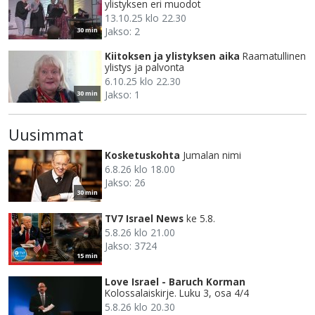
ylistyksen eri muodot
13.10.25 klo 22.30
Jakso: 2
30 min
Kiitoksen ja ylistyksen aika
Raamatullinen
ylistys ja palvonta
6.10.25 klo 22.30
Jakso: 1
30 min
Uusimmat
Kosketuskohta
Jumalan nimi
6.8.26 klo 18.00
Jakso: 26
30 min
TV7 Israel News
ke 5.8.
5.8.26 klo 21.00
Jakso: 3724
15 min
Love Israel - Baruch Korman
Kolossalaiskirje. Luku 3, osa 4/4
5.8.26 klo 20.30