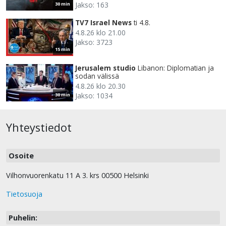
Jakso: 163
30 min
TV7 Israel News
ti 4.8.
4.8.26 klo 21.00
Jakso: 3723
15 min
Jerusalem studio
Libanon: Diplomatian ja
sodan välissä
4.8.26 klo 20.30
Jakso: 1034
30 min
Yhteystiedot
Osoite
Vilhonvuorenkatu 11 A 3. krs 00500 Helsinki
Tietosuoja
Puhelin: