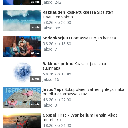
Jakso: 242
30 min
Rakkauden kosketuksessa
Sisäisten
lupausten voima
5.8.26 klo 20.00
Jakso: 369
30 min
Sadonkorjuu
Luomassa Luojan kanssa
5.8.26 klo 18.30
Jakso: 7
85 min
Rakkaus puhuu
Kaavailuja taivaan
suunnalta
5.8.26 klo 17.45
Jakso: 16
45 min
Jesus Yaps
Sukupolvien välinen yhteys: mikä
on ollut estämässä sitä?
4.8.26 klo 22.00
Jakso: 8
50 min
Gospel First - Evankeliumi ensin
Älkää
murehtiko
4.8.26 klo 21.30