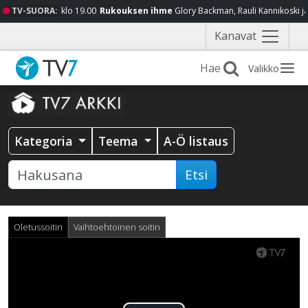
TV-SUORA:
klo 19.00
Rukouksen ihme
Glory Backman, Rauli Kannikoski j
Näytä
Kanavat
valikko
Valikko
Kategoria
Teema
A-Ö listaus
Etsi
Oletussoitin
Vaihtoehtoinen soitin