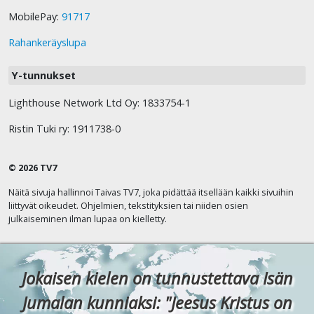
MobilePay:
91717
Rahankeräyslupa
Y-tunnukset
Lighthouse Network Ltd Oy: 1833754-1
Ristin Tuki ry: 1911738-0
© 2026 TV7
Näitä sivuja hallinnoi Taivas TV7, joka pidättää itsellään kaikki sivuihin
liittyvät oikeudet. Ohjelmien, tekstityksien tai niiden osien
julkaiseminen ilman lupaa on kielletty.
Jokaisen kielen on tunnustettava Isän
Jumalan kunniaksi: "Jeesus Kristus on