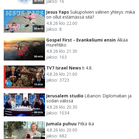
Jakso: 16
45 min
Jesus Yaps
Sukupolvien välinen yhteys: mikä
on ollut estämässä sitä?
4.8.26 klo 22.00
Jakso: 8
50 min
Gospel First - Evankeliumi ensin
Älkää
murehtiko
4.8.26 klo 21.30
Jakso: 163
30 min
TV7 Israel News
ti 4.8.
4.8.26 klo 21.00
Jakso: 3723
15 min
Jerusalem studio
Libanon: Diplomatian ja
sodan välissä
4.8.26 klo 20.30
Jakso: 1034
30 min
Jumala puhuu
Pitkä ikä
4.8.26 klo 20.00
Jakso: 682