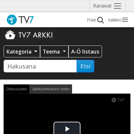
Näytä
Kanavat
valikko
Valikko
Kategoria
Teema
A-Ö listaus
Etsi
Oletussoitin
Vaihtoehtoinen soitin