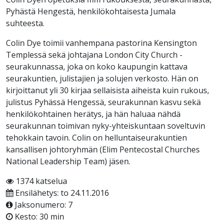
Pyhästä Hengestä, henkilökohtaisesta Jumala
suhteesta.
Colin Dye toimii vanhempana pastorina Kensington
Templessä sekä johtajana London City Church -
seurakunnassa, joka on koko kaupungin kattava
seurakuntien, julistajien ja solujen verkosto. Hän on
kirjoittanut yli 30 kirjaa sellaisista aiheista kuin rukous,
julistus Pyhässä Hengessä, seurakunnan kasvu sekä
henkilökohtainen herätys, ja hän haluaa nähdä
seurakunnan toimivan nyky-yhteiskuntaan soveltuvin
tehokkain tavoin. Colin on helluntaiseurakuntien
kansallisen johtoryhmän (Elim Pentecostal Churches
National Leadership Team) jäsen.
1374 katselua
Ensilähetys: to 24.11.2016
Jaksonumero: 7
Kesto: 30 min