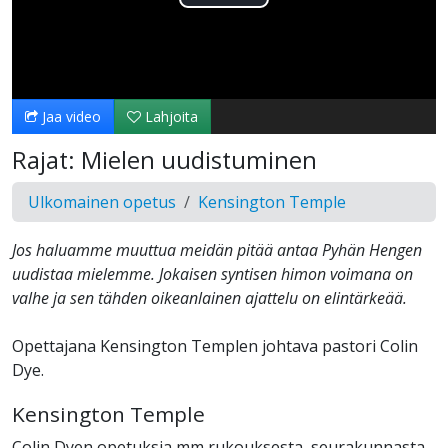
Toista
Video
Jaa video
Lahjoita
Rajat: Mielen uudistuminen
Ulkomainen opetus
Kensington Temple
Jos haluamme muuttua meidän pitää antaa Pyhän Hengen
uudistaa mielemme. Jokaisen syntisen himon voimana on
valhe ja sen tähden oikeanlainen ajattelu on elintärkeää.
Opettajana Kensington Templen johtava pastori Colin
Dye.
Kensington Temple
Colin Dyen opetuksia mm rukouksesta, seurakunnasta,