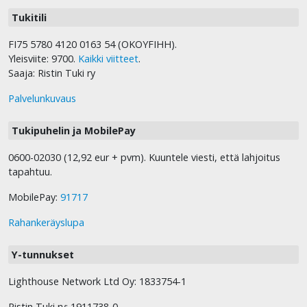
Tukitili
FI75 5780 4120 0163 54 (OKOYFIHH).
Yleisviite: 9700.
Kaikki viitteet
.
Saaja: Ristin Tuki ry
Palvelunkuvaus
Tukipuhelin ja MobilePay
0600-02030 (12,92 eur + pvm). Kuuntele viesti, että lahjoitus
tapahtuu.
MobilePay:
91717
Rahankeräyslupa
Y-tunnukset
Lighthouse Network Ltd Oy: 1833754-1
Ristin Tuki ry: 1911738-0