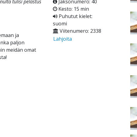
ulta tulisi pelastus
Jaksonumero: 40
Kesto: 15 min
Puhutut kielet:
suomi
Viitenumero: 2338
lemaan ja
Lahjoita
inka paljon
uin meidän omat
ta!