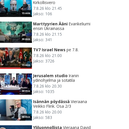
Kirkollisvero
7.8.26 klo 21.45
Jakso: 106
15 min
Marttyyrien Ääni
Evankeliumi
ensin Ukrainassa
7.8.26 klo 21.15
Jakso: 341
30 min
TV7 Israel News
pe 7.8.
7.8.26 klo 21.00
Jakso: 3726
15 min
Jerusalem studio
Iranin
ydinohjelma ja sotatila
7.8.26 klo 20.30
Jakso: 1035
30 min
Isännän pöydässä
Vieraana
Veikko Flink. Osa 2/3
7.8.26 klo 20.00
Jakso: 583
30 min
Yliluonnollista
Vieraana David