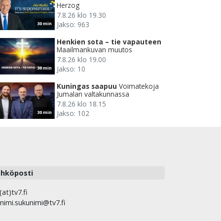
Herzog
7.8.26 klo 19.30
Jakso: 963
30 min
Henkien sota – tie vapauteen
Maailmankuvan muutos
7.8.26 klo 19.00
Jakso: 10
30 min
Kuningas saapuu
Voimatekoja
Jumalan valtakunnassa
7.8.26 klo 18.15
Jakso: 102
30 min
hköposti
(at)tv7.fi
nimi.sukunimi@tv7.fi