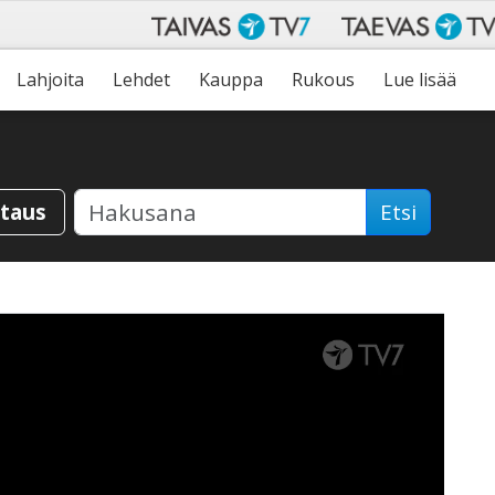
Lahjoita
Lehdet
Kauppa
Rukous
Lue lisää
staus
Etsi