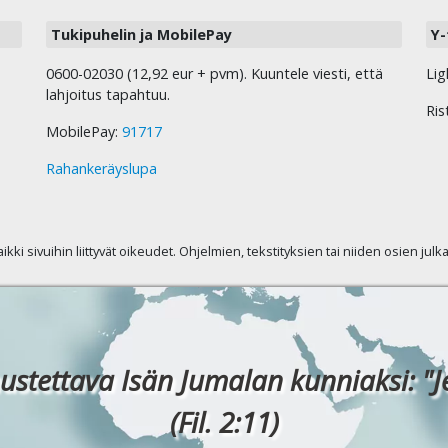
Tukipuhelin ja MobilePay
Y-
0600-02030 (12,92 eur + pvm). Kuuntele viesti, että
Lig
lahjoitus tapahtuu.
Ris
MobilePay:
91717
Rahankeräyslupa
kaikki sivuihin liittyvät oikeudet. Ohjelmien, tekstityksien tai niiden osien jul
ustettava Isän Jumalan kunniaksi: "J
(Fil. 2:11)