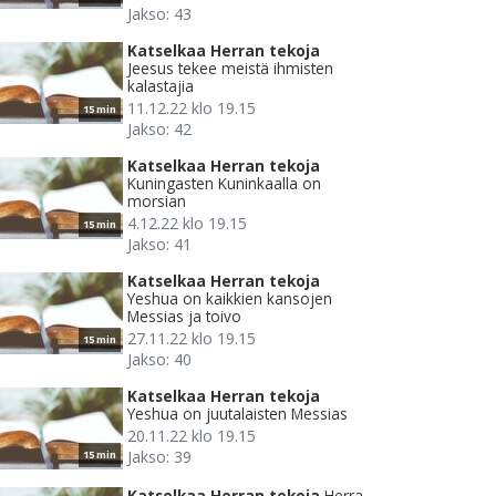
Jakso: 43
Katselkaa Herran tekoja
Jeesus tekee meistä ihmisten
kalastajia
11.12.22 klo 19.15
15 min
Jakso: 42
Katselkaa Herran tekoja
Kuningasten Kuninkaalla on
morsian
4.12.22 klo 19.15
15 min
Jakso: 41
Katselkaa Herran tekoja
Yeshua on kaikkien kansojen
Messias ja toivo
27.11.22 klo 19.15
15 min
Jakso: 40
Katselkaa Herran tekoja
Yeshua on juutalaisten Messias
20.11.22 klo 19.15
Jakso: 39
15 min
Katselkaa Herran tekoja
Herra