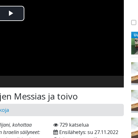
Toista
Video
U
en Messias ja toivo
koja
lijani, kohottaa
729 katselua
Israelin säilyneet:
Ensilähetys: su 27.11.2022