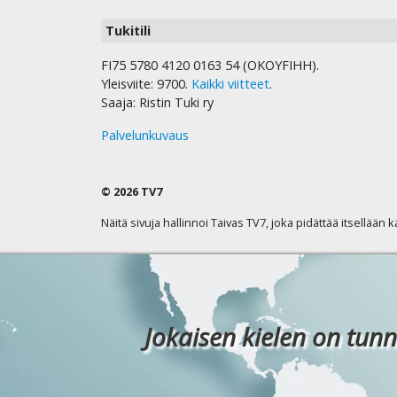
Tukitili
FI75 5780 4120 0163 54 (OKOYFIHH).
Yleisviite: 9700.
Kaikki viitteet
.
Saaja: Ristin Tuki ry
Palvelunkuvaus
© 2026 TV7
Näitä sivuja hallinnoi Taivas TV7, joka pidättää itsellään 
Jokaisen kielen on tunn