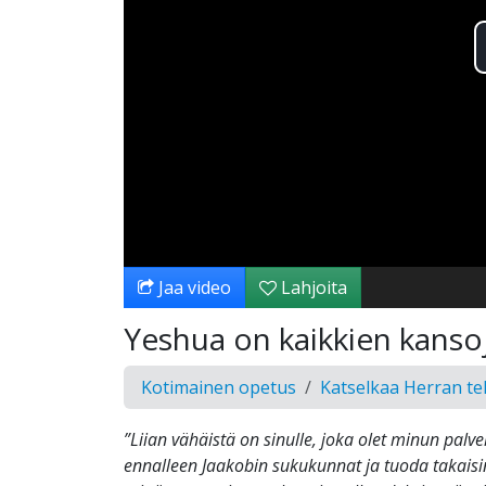
Jaa video
Lahjoita
Yeshua on kaikkien kansoj
Kotimainen opetus
Katselkaa Herran te
”Liian vähäistä on sinulle, joka olet minun palve
ennalleen Jaakobin sukukunnat ja tuoda takaisin 