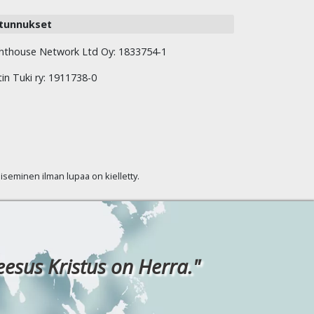
tunnukset
hthouse Network Ltd Oy: 1833754-1
tin Tuki ry: 1911738-0
kaiseminen ilman lupaa on kielletty.
eesus Kristus on Herra."