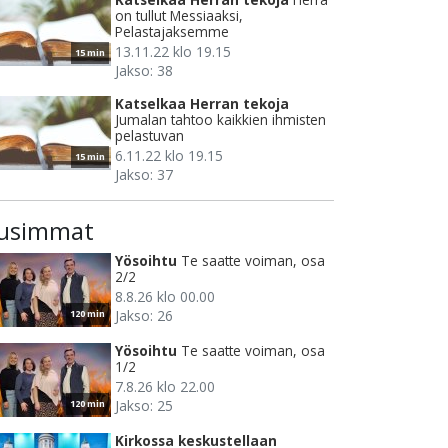
on tullut Messiaaksi,
Pelastajaksemme
13.11.22 klo 19.15
15 min
Jakso: 38
Katselkaa Herran tekoja
Jumalan tahtoo kaikkien ihmisten
pelastuvan
6.11.22 klo 19.15
15 min
Jakso: 37
usimmat
Yösoihtu
Te saatte voiman, osa
2/2
8.8.26 klo 00.00
Jakso: 26
120 min
Yösoihtu
Te saatte voiman, osa
1/2
7.8.26 klo 22.00
Jakso: 25
120 min
Kirkossa keskustellaan