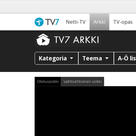
Netti-TV
Arkki
TV-opas
Kategoria
Teema
A-Ö li
Oletussoitin
Vaihtoehtoinen soitin