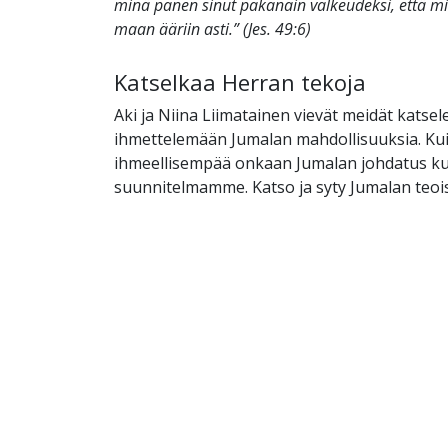
minä panen sinut pakanain valkeudeksi, että min
maan ääriin asti.” (Jes. 49:6)
Katselkaa Herran tekoja
Aki ja Niina Liimatainen vievät meidät katse
ihmettelemään Jumalan mahdollisuuksia. Ku
ihmeellisempää onkaan Jumalan johdatus k
suunnitelmamme. Katso ja syty Jumalan teois