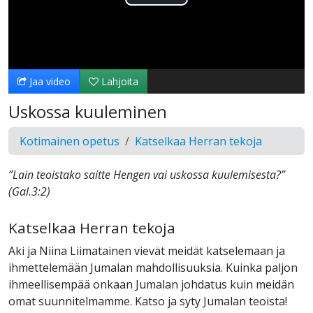
Toista
Video
Jaa video
Lahjoita
Uskossa kuuleminen
Kotimainen opetus
Katselkaa Herran tekoja
”Lain teoistako saitte Hengen vai uskossa kuulemisesta?”
(Gal.3:2)
Katselkaa Herran tekoja
Aki ja Niina Liimatainen vievät meidät katselemaan ja
ihmettelemään Jumalan mahdollisuuksia. Kuinka paljon
ihmeellisempää onkaan Jumalan johdatus kuin meidän
omat suunnitelmamme. Katso ja syty Jumalan teoista!