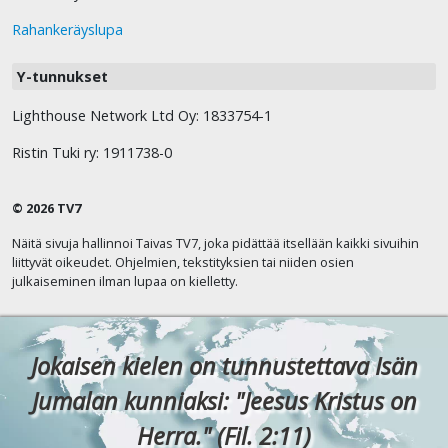
Rahankeräyslupa
Y-tunnukset
Lighthouse Network Ltd Oy: 1833754-1
Ristin Tuki ry: 1911738-0
© 2026 TV7
Näitä sivuja hallinnoi Taivas TV7, joka pidättää itsellään kaikki sivuihin
liittyvät oikeudet. Ohjelmien, tekstityksien tai niiden osien
julkaiseminen ilman lupaa on kielletty.
Jokaisen kielen on tunnustettava Isän
Jumalan kunniaksi: "Jeesus Kristus on
Herra." (Fil. 2:11)