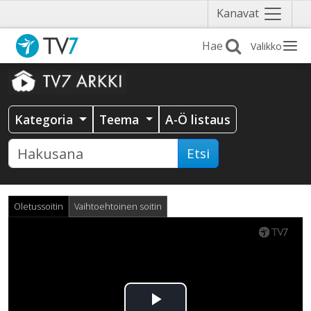
Näytä
Kanavat
valikko
Valikko
Kategoria
Teema
A-Ö listaus
Etsi
Oletussoitin
Vaihtoehtoinen soitin