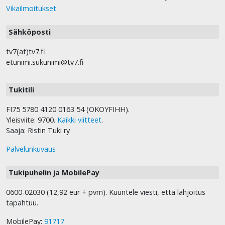
Vikailmoitukset
Sähköposti
tv7(at)tv7.fi
etunimi.sukunimi@tv7.fi
Tukitili
FI75 5780 4120 0163 54 (OKOYFIHH).
Yleisviite: 9700.
Kaikki viitteet
.
Saaja: Ristin Tuki ry
Palvelunkuvaus
Tukipuhelin ja MobilePay
0600-02030 (12,92 eur + pvm). Kuuntele viesti, että lahjoitus
tapahtuu.
MobilePay:
91717