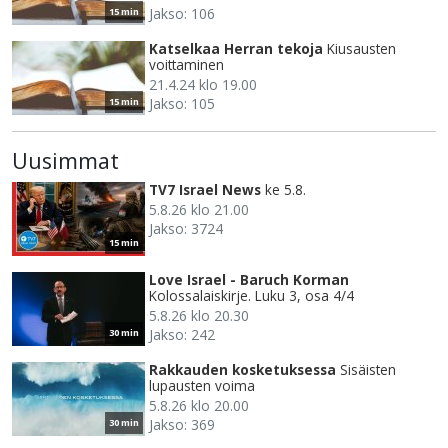
Jakso: 106
15 min
Katselkaa Herran tekoja
Kiusausten
voittaminen
21.4.24 klo 19.00
Jakso: 105
15 min
Uusimmat
TV7 Israel News
ke 5.8.
5.8.26 klo 21.00
Jakso: 3724
15 min
Love Israel - Baruch Korman
Kolossalaiskirje. Luku 3, osa 4/4
5.8.26 klo 20.30
Jakso: 242
30 min
Rakkauden kosketuksessa
Sisäisten
lupausten voima
5.8.26 klo 20.00
Jakso: 369
30 min