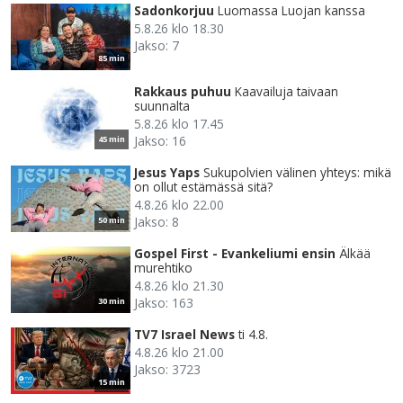
Sadonkorjuu
Luomassa Luojan kanssa
5.8.26 klo 18.30
Jakso: 7
85 min
Rakkaus puhuu
Kaavailuja taivaan
suunnalta
5.8.26 klo 17.45
Jakso: 16
45 min
Jesus Yaps
Sukupolvien välinen yhteys: mikä
on ollut estämässä sitä?
4.8.26 klo 22.00
Jakso: 8
50 min
Gospel First - Evankeliumi ensin
Älkää
murehtiko
4.8.26 klo 21.30
Jakso: 163
30 min
TV7 Israel News
ti 4.8.
4.8.26 klo 21.00
Jakso: 3723
15 min