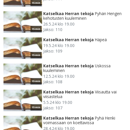
15 min
Katselkaa Herran tekoja
Pyhän Hengen
kehotusten kuuleminen
26.5.24 klo 19.00
Jakso: 110
15 min
Katselkaa Herran tekoja
Häpeä
19.5.24 klo 19.00
Jakso: 109
15 min
Katselkaa Herran tekoja
Uskossa
kuuleminen
12.5.24 klo 19.00
Jakso: 108
15 min
Katselkaa Herran tekoja
Viisautta vai
viisastelua
5.5.24 klo 19.00
Jakso: 107
15 min
Katselkaa Herran tekoja
Pyhä Henki
voimassaan on koettavissa
28.4.24 klo 19.00