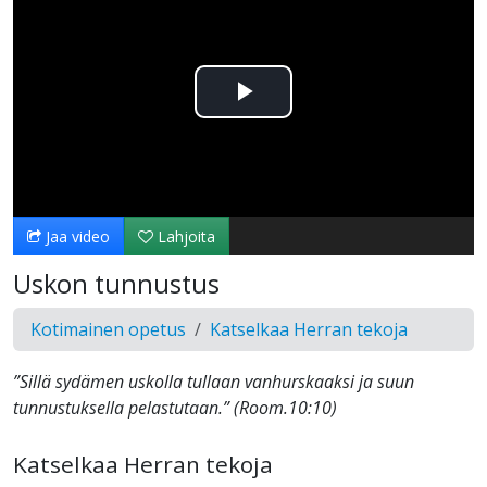
Toista
Video
Jaa video
Lahjoita
Uskon tunnustus
Kotimainen opetus
Katselkaa Herran tekoja
”Sillä sydämen uskolla tullaan vanhurskaaksi ja suun
tunnustuksella pelastutaan.” ‭‭(Room.10‬:‭10‬)
Katselkaa Herran tekoja