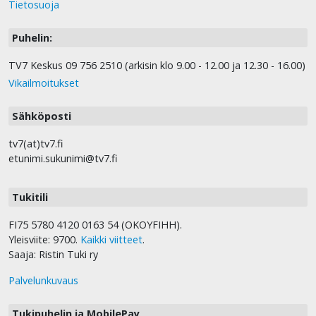
Tietosuoja
Puhelin:
TV7 Keskus 09 756 2510 (arkisin klo 9.00 - 12.00 ja 12.30 - 16.00)
Vikailmoitukset
Sähköposti
tv7(at)tv7.fi
etunimi.sukunimi@tv7.fi
Tukitili
FI75 5780 4120 0163 54 (OKOYFIHH).
Yleisviite: 9700.
Kaikki viitteet
.
Saaja: Ristin Tuki ry
Palvelunkuvaus
Tukipuhelin ja MobilePay