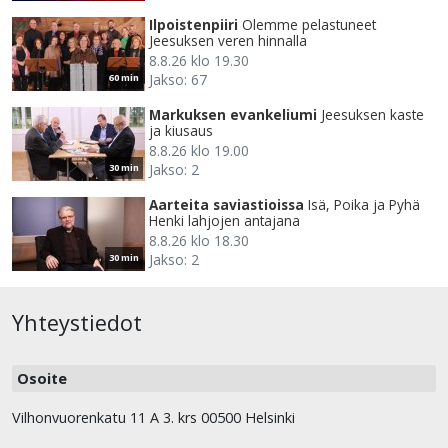
Ilpoistenpiiri
Olemme pelastuneet
Jeesuksen veren hinnalla
8.8.26 klo 19.30
Jakso: 67
60 min
Markuksen evankeliumi
Jeesuksen kaste
ja kiusaus
8.8.26 klo 19.00
Jakso: 2
30 min
Aarteita saviastioissa
Isä, Poika ja Pyhä
Henki lahjojen antajana
8.8.26 klo 18.30
Jakso: 2
30 min
Yhteystiedot
Osoite
Vilhonvuorenkatu 11 A 3. krs 00500 Helsinki