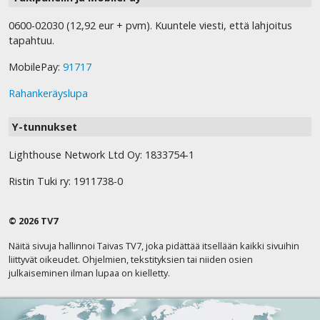
0600-02030 (12,92 eur + pvm). Kuuntele viesti, että lahjoitus
tapahtuu.
MobilePay:
91717
Rahankeräyslupa
Y-tunnukset
Lighthouse Network Ltd Oy: 1833754-1
Ristin Tuki ry: 1911738-0
© 2026 TV7
Näitä sivuja hallinnoi Taivas TV7, joka pidättää itsellään kaikki sivuihin
liittyvät oikeudet. Ohjelmien, tekstityksien tai niiden osien
julkaiseminen ilman lupaa on kielletty.