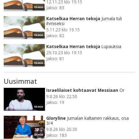
12.11.23 klo 19.15
Jakso: 83
15 min
Katselkaa Herran tekoja
Jumala tuli
ihmiseksi
5.11.23 klo 19.15
Jakso: 82
15 min
Katselkaa Herran tekoja
Lupauksia
29.10.23 klo 19.15
Jakso: 81
15 min
Uusimmat
Israelilaiset kohtaavat Messiaan
Or
9.8.26 klo 22.50
Jakso: 19
10 min
Gloryline
Jumalan kaltainen rakkaus, osa
3/4
9.8.26 klo 20.30
Jakso: 183
30 min