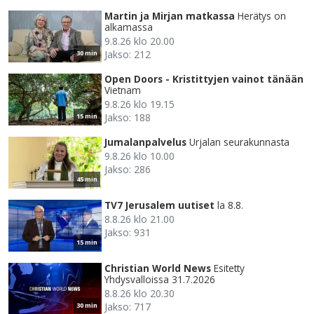
Martin ja Mirjan matkassa
Herätys on
alkamassa
9.8.26 klo 20.00
Jakso: 212
30 min
Open Doors - Kristittyjen vainot tänään
Vietnam
9.8.26 klo 19.15
Jakso: 188
15 min
Jumalanpalvelus
Urjalan seurakunnasta
9.8.26 klo 10.00
Jakso: 286
45 min
TV7 Jerusalem uutiset
la 8.8.
8.8.26 klo 21.00
Jakso: 931
15 min
Christian World News
Esitetty
Yhdysvalloissa 31.7.2026
8.8.26 klo 20.30
Jakso: 717
30 min