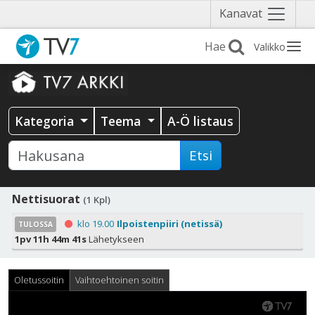
Näytä
Kanavat
valikko
Valikko
Kategoria
Teema
A-Ö listaus
Etsi
Nettisuorat
(1 Kpl)
klo 19.00
Ilpoistenpiiri (netissä)
TULOSSA
1pv 11h 44m 40s
Lähetykseen
Oletussoitin
Vaihtoehtoinen soitin