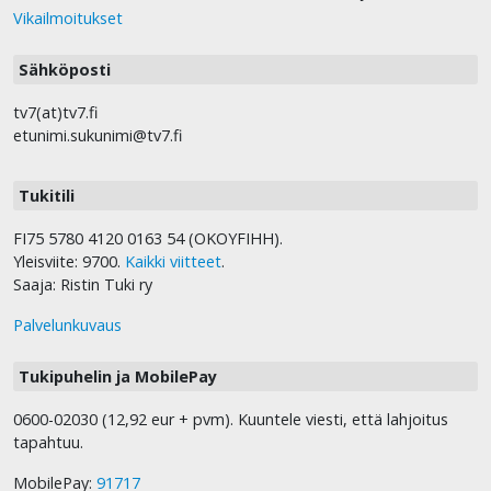
Vikailmoitukset
Sähköposti
tv7(at)tv7.fi
etunimi.sukunimi@tv7.fi
Tukitili
FI75 5780 4120 0163 54 (OKOYFIHH).
Yleisviite: 9700.
Kaikki viitteet
.
Saaja: Ristin Tuki ry
Palvelunkuvaus
Tukipuhelin ja MobilePay
0600-02030 (12,92 eur + pvm). Kuuntele viesti, että lahjoitus
tapahtuu.
MobilePay:
91717