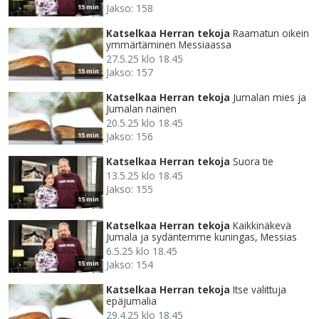
Jakso: 158
15 min
Katselkaa Herran tekoja
Raamatun oikein
ymmärtäminen Messiaassa
27.5.25 klo 18.45
Jakso: 157
15 min
Katselkaa Herran tekoja
Jumalan mies ja
Jumalan nainen
20.5.25 klo 18.45
Jakso: 156
15 min
Katselkaa Herran tekoja
Suora tie
13.5.25 klo 18.45
Jakso: 155
15 min
Katselkaa Herran tekoja
Kaikkinäkevä
Jumala ja sydäntemme kuningas, Messias
6.5.25 klo 18.45
Jakso: 154
15 min
Katselkaa Herran tekoja
Itse valittuja
epäjumalia
29.4.25 klo 18.45