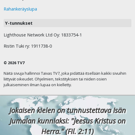
Rahankeräyslupa
Y-tunnukset
Lighthouse Network Ltd Oy: 1833754-1
Ristin Tuki ry: 1911738-0
© 2026 TV7
Näitä sivuja hallinnoi Taivas TV7, joka pidättää itsellään kaikki sivuihin
liittyvät oikeudet. Ohjelmien, tekstityksien tai niiden osien
julkaiseminen ilman lupaa on kielletty.
Jokaisen kielen on tunnustettava Isän
Jumalan kunniaksi: "Jeesus Kristus on
Herra." (Fil. 2:11)