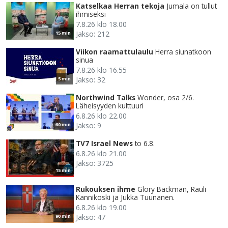
Katselkaa Herran tekoja
Jumala on tullut
ihmiseksi
7.8.26 klo 18.00
Jakso: 212
15 min
Viikon raamattulaulu
Herra siunatkoon
sinua
7.8.26 klo 16.55
Jakso: 32
5 min
Northwind Talks
Wonder, osa 2/6.
Läheisyyden kulttuuri
6.8.26 klo 22.00
Jakso: 9
60 min
TV7 Israel News
to 6.8.
6.8.26 klo 21.00
Jakso: 3725
15 min
Rukouksen ihme
Glory Backman, Rauli
Kannikoski ja Jukka Tuunanen.
6.8.26 klo 19.00
Jakso: 47
90 min