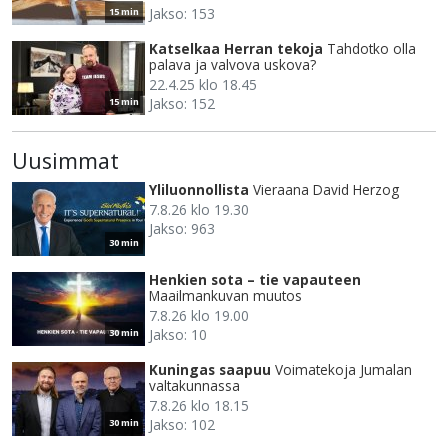
Jakso: 153
15 min
Katselkaa Herran tekoja
Tahdotko olla
palava ja valvova uskova?
22.4.25 klo 18.45
Jakso: 152
15 min
Uusimmat
Yliluonnollista
Vieraana David Herzog
7.8.26 klo 19.30
Jakso: 963
30 min
Henkien sota – tie vapauteen
Maailmankuvan muutos
7.8.26 klo 19.00
Jakso: 10
30 min
Kuningas saapuu
Voimatekoja Jumalan
valtakunnassa
7.8.26 klo 18.15
Jakso: 102
30 min