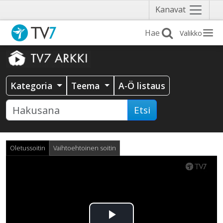
Näytä
Kanavat
valikko
Valikko
Kategoria
Teema
A-Ö listaus
Etsi
Oletussoitin
Vaihtoehtoinen soitin