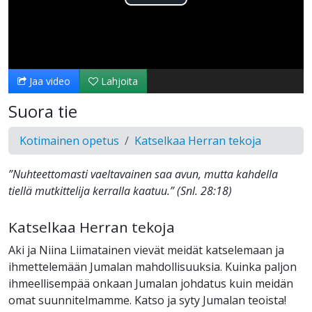
Toista
Video
Jaa video
Lahjoita
Suora tie
Kotimainen opetus
Katselkaa Herran tekoja
”Nuhteettomasti vaeltavainen saa avun, mutta kahdella
tiellä mutkittelija kerralla kaatuu.” ‭‭(Snl.‬ ‭28‬:‭18‬)
Katselkaa Herran tekoja
Aki ja Niina Liimatainen vievät meidät katselemaan ja
ihmettelemään Jumalan mahdollisuuksia. Kuinka paljon
ihmeellisempää onkaan Jumalan johdatus kuin meidän
omat suunnitelmamme. Katso ja syty Jumalan teoista!