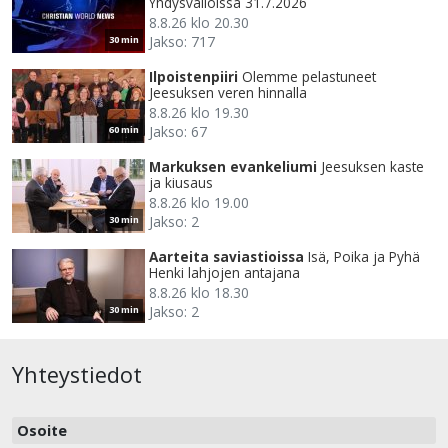
Yhdysvalloissa 31.7.2026
8.8.26 klo 20.30
Jakso: 717
30 min
Ilpoistenpiiri
Olemme pelastuneet
Jeesuksen veren hinnalla
8.8.26 klo 19.30
Jakso: 67
60 min
Markuksen evankeliumi
Jeesuksen kaste
ja kiusaus
8.8.26 klo 19.00
Jakso: 2
30 min
Aarteita saviastioissa
Isä, Poika ja Pyhä
Henki lahjojen antajana
8.8.26 klo 18.30
Jakso: 2
30 min
Yhteystiedot
Osoite