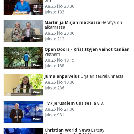
3/4
9.8.26 klo 20.30
Jakso: 183
30 min
Martin ja Mirjan matkassa
Herätys on
alkamassa
9.8.26 klo 20.00
Jakso: 212
30 min
Open Doors - Kristittyjen vainot tänään
Vietnam
9.8.26 klo 19.15
Jakso: 188
15 min
Jumalanpalvelus
Urjalan seurakunnasta
9.8.26 klo 10.00
Jakso: 286
45 min
TV7 Jerusalem uutiset
la 8.8.
8.8.26 klo 21.00
Jakso: 931
15 min
Christian World News
Esitetty