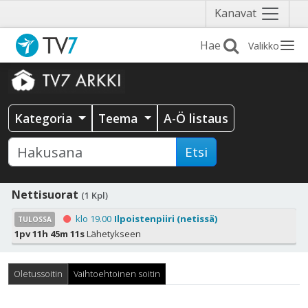
Näytä
Kanavat
valikko
Valikko
Kategoria
Teema
A-Ö listaus
Etsi
Nettisuorat
(1 Kpl)
klo 19.00
Ilpoistenpiiri (netissä)
TULOSSA
1pv 11h 45m 11s
Lähetykseen
Oletussoitin
Vaihtoehtoinen soitin