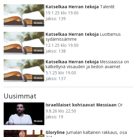
Katselkaa Herran tekoja
Talentit
19.1.25 klo 19.00
Jakso: 139
15 min
Katselkaa Herran tekoja
Luottamus
sydämissämme
12.1.25 klo 19.00
Jakso: 138
15 min
Katselkaa Herran tekoja
Messiaassa on
kätkettynä viisauden ja tiedon avaimet
5.1.25 klo 19.00
Jakso: 137
15 min
Uusimmat
Israelilaiset kohtaavat Messiaan
Or
9.8.26 klo 22.50
Jakso: 19
10 min
Gloryline
Jumalan kaltainen rakkaus, osa