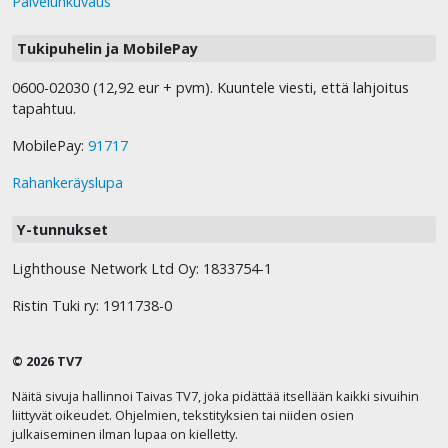
Palvelunkuvaus
Tukipuhelin ja MobilePay
0600-02030 (12,92 eur + pvm). Kuuntele viesti, että lahjoitus
tapahtuu.
MobilePay:
91717
Rahankeräyslupa
Y-tunnukset
Lighthouse Network Ltd Oy: 1833754-1
Ristin Tuki ry: 1911738-0
© 2026 TV7
Näitä sivuja hallinnoi Taivas TV7, joka pidättää itsellään kaikki sivuihin
liittyvät oikeudet. Ohjelmien, tekstityksien tai niiden osien
julkaiseminen ilman lupaa on kielletty.