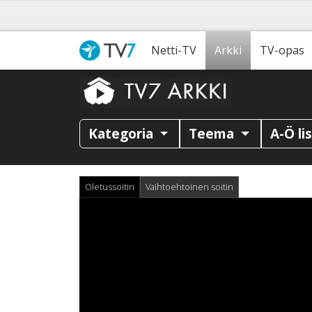
Netti-TV
Arkki
TV-opas
Kategoria
Teema
A-Ö li
Oletussoitin
Vaihtoehtoinen soitin