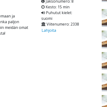
Jaksonumero: 8
Kesto: 15 min
Puhutut kielet:
lemaan ja
suomi
inka paljon
Viitenumero: 2338
uin meidän omat
Lahjoita
ta!