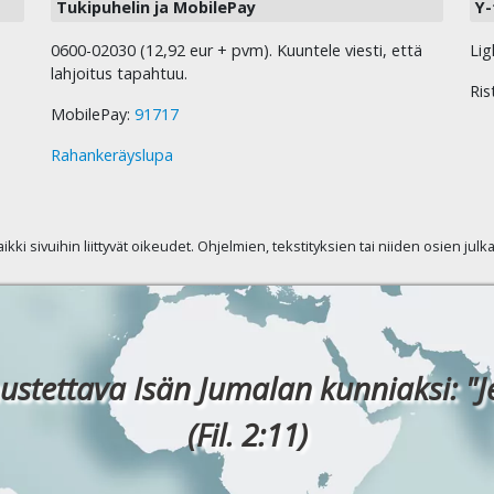
Tukipuhelin ja MobilePay
Y-
0600-02030 (12,92 eur + pvm). Kuuntele viesti, että
Lig
lahjoitus tapahtuu.
Ris
MobilePay:
91717
Rahankeräyslupa
kaikki sivuihin liittyvät oikeudet. Ohjelmien, tekstityksien tai niiden osien jul
ustettava Isän Jumalan kunniaksi: "J
(Fil. 2:11)