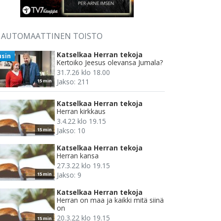
AUTOMAATTINEN TOISTO
Katselkaa Herran tekoja
usin
Kertoiko Jeesus olevansa Jumala?
31.7.26 klo 18.00
Jakso: 211
15 min
Katselkaa Herran tekoja
Herran kirkkaus
3.4.22 klo 19.15
Jakso: 10
15 min
Katselkaa Herran tekoja
Herran kansa
27.3.22 klo 19.15
Jakso: 9
15 min
Katselkaa Herran tekoja
Herran on maa ja kaikki mitä siinä
on
20.3.22 klo 19.15
15 min