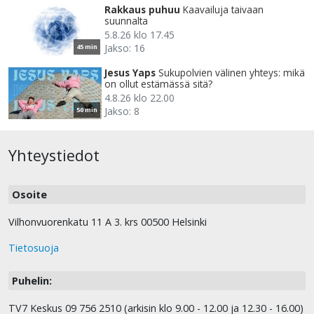
Rakkaus puhuu
Kaavailuja taivaan
suunnalta
5.8.26 klo 17.45
Jakso: 16
45 min
Jesus Yaps
Sukupolvien välinen yhteys: mikä
on ollut estämässä sitä?
4.8.26 klo 22.00
Jakso: 8
50 min
Yhteystiedot
Osoite
Vilhonvuorenkatu 11 A 3. krs 00500 Helsinki
Tietosuoja
Puhelin:
TV7 Keskus 09 756 2510 (arkisin klo 9.00 - 12.00 ja 12.30 - 16.00)