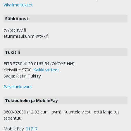
Vikailmoitukset
Sähköposti
tv7(at)tv7.fi
etunimi.sukunimi@tv7.fi
Tukitili
FI75 5780 4120 0163 54 (OKOYFIHH).
Yleisviite: 9700.
Kaikki viitteet
.
Saaja: Ristin Tuki ry
Palvelunkuvaus
Tukipuhelin ja MobilePay
0600-02030 (12,92 eur + pvm). Kuuntele viesti, että lahjoitus
tapahtuu.
MobilePay:
91717