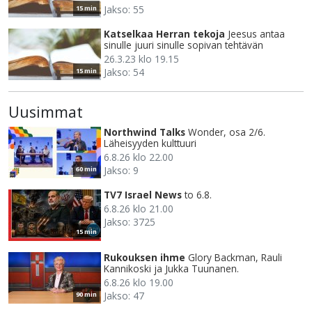
Jakso: 55
15 min
Katselkaa Herran tekoja
Jeesus antaa
sinulle juuri sinulle sopivan tehtävän
26.3.23 klo 19.15
Jakso: 54
15 min
Uusimmat
Northwind Talks
Wonder, osa 2/6.
Läheisyyden kulttuuri
6.8.26 klo 22.00
Jakso: 9
60 min
TV7 Israel News
to 6.8.
6.8.26 klo 21.00
Jakso: 3725
15 min
Rukouksen ihme
Glory Backman, Rauli
Kannikoski ja Jukka Tuunanen.
6.8.26 klo 19.00
Jakso: 47
90 min