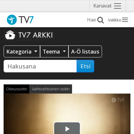
Näytä
Kanavat
valikko
Valikko
Kategoria
Teema
A-Ö listaus
Etsi
Oletussoitin
Vaihtoehtoinen soitin