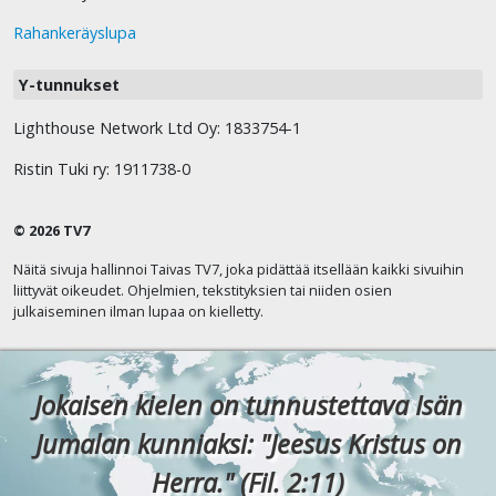
Rahankeräyslupa
Y-tunnukset
Lighthouse Network Ltd Oy: 1833754-1
Ristin Tuki ry: 1911738-0
© 2026 TV7
Näitä sivuja hallinnoi Taivas TV7, joka pidättää itsellään kaikki sivuihin
liittyvät oikeudet. Ohjelmien, tekstityksien tai niiden osien
julkaiseminen ilman lupaa on kielletty.
Jokaisen kielen on tunnustettava Isän
Jumalan kunniaksi: "Jeesus Kristus on
Herra." (Fil. 2:11)