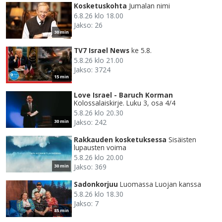
Kosketuskohta
Jumalan nimi
6.8.26 klo 18.00
Jakso: 26
30 min
TV7 Israel News
ke 5.8.
5.8.26 klo 21.00
Jakso: 3724
15 min
Love Israel - Baruch Korman
Kolossalaiskirje. Luku 3, osa 4/4
5.8.26 klo 20.30
Jakso: 242
30 min
Rakkauden kosketuksessa
Sisäisten
lupausten voima
5.8.26 klo 20.00
Jakso: 369
30 min
Sadonkorjuu
Luomassa Luojan kanssa
5.8.26 klo 18.30
Jakso: 7
85 min