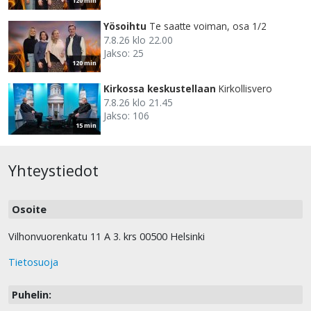
120 min
Yösoihtu
Te saatte voiman, osa 1/2
7.8.26 klo 22.00
Jakso: 25
120 min
Kirkossa keskustellaan
Kirkollisvero
7.8.26 klo 21.45
Jakso: 106
15 min
Yhteystiedot
Osoite
Vilhonvuorenkatu 11 A 3. krs 00500 Helsinki
Tietosuoja
Puhelin: