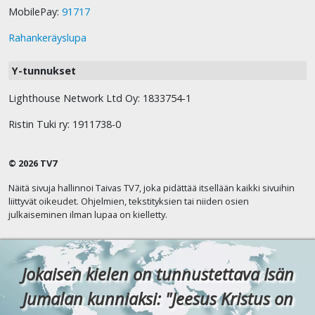
MobilePay:
91717
Rahankeräyslupa
Y-tunnukset
Lighthouse Network Ltd Oy: 1833754-1
Ristin Tuki ry: 1911738-0
© 2026 TV7
Näitä sivuja hallinnoi Taivas TV7, joka pidättää itsellään kaikki sivuihin
liittyvät oikeudet. Ohjelmien, tekstityksien tai niiden osien
julkaiseminen ilman lupaa on kielletty.
Jokaisen kielen on tunnustettava Isän
Jumalan kunniaksi: "Jeesus Kristus on