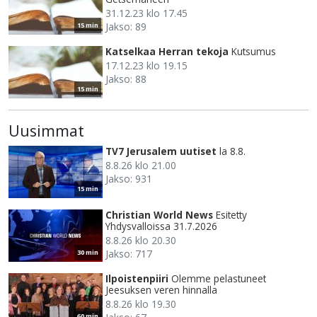
31.12.23 klo 17.45
Jakso: 89
15 min
Katselkaa Herran tekoja
Kutsumus
17.12.23 klo 19.15
Jakso: 88
15 min
Uusimmat
TV7 Jerusalem uutiset
la 8.8.
8.8.26 klo 21.00
Jakso: 931
15 min
Christian World News
Esitetty
Yhdysvalloissa 31.7.2026
8.8.26 klo 20.30
Jakso: 717
30 min
Ilpoistenpiiri
Olemme pelastuneet
Jeesuksen veren hinnalla
8.8.26 klo 19.30
60 min