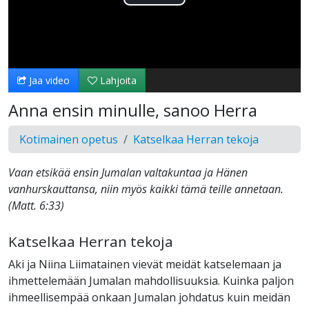
Toista
Video
Jaa video
Lahjoita
Anna ensin minulle, sanoo Herra
Kotimainen opetus
Katselkaa Herran tekoja
Vaan etsikää ensin Jumalan valtakuntaa ja Hänen
vanhurskauttansa, niin myös kaikki tämä teille annetaan.
‭‭(Matt. 6‬:‭33‬)
Katselkaa Herran tekoja
Aki ja Niina Liimatainen vievät meidät katselemaan ja
ihmettelemään Jumalan mahdollisuuksia. Kuinka paljon
ihmeellisempää onkaan Jumalan johdatus kuin meidän