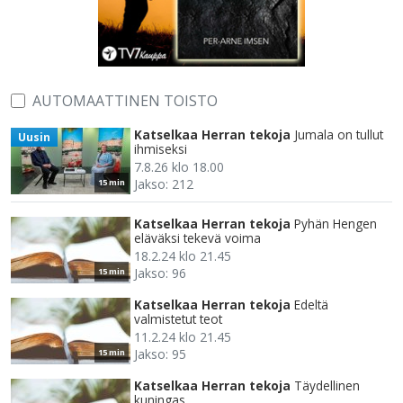
AUTOMAATTINEN TOISTO
Katselkaa Herran tekoja
Jumala on tullut
Uusin
ihmiseksi
7.8.26 klo 18.00
Jakso: 212
15 min
Katselkaa Herran tekoja
Pyhän Hengen
eläväksi tekevä voima
18.2.24 klo 21.45
Jakso: 96
15 min
Katselkaa Herran tekoja
Edeltä
valmistetut teot
11.2.24 klo 21.45
Jakso: 95
15 min
Katselkaa Herran tekoja
Täydellinen
kuningas