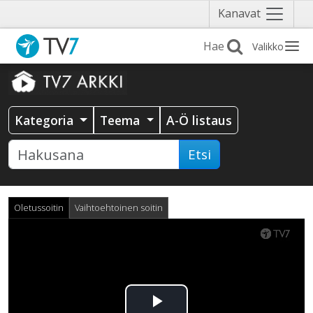
Näytä
Kanavat
valikko
Valikko
Kategoria
Teema
A-Ö listaus
Etsi
Oletussoitin
Vaihtoehtoinen soitin