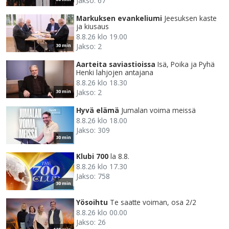
Jakso: 67
Markuksen evankeliumi
Jeesuksen kaste
ja kiusaus
8.8.26 klo 19.00
Jakso: 2
30 min
Aarteita saviastioissa
Isä, Poika ja Pyhä
Henki lahjojen antajana
8.8.26 klo 18.30
Jakso: 2
30 min
Hyvä elämä
Jumalan voima meissä
8.8.26 klo 18.00
Jakso: 309
30 min
Klubi 700
la 8.8.
8.8.26 klo 17.30
Jakso: 758
30 min
Yösoihtu
Te saatte voiman, osa 2/2
8.8.26 klo 00.00
Jakso: 26