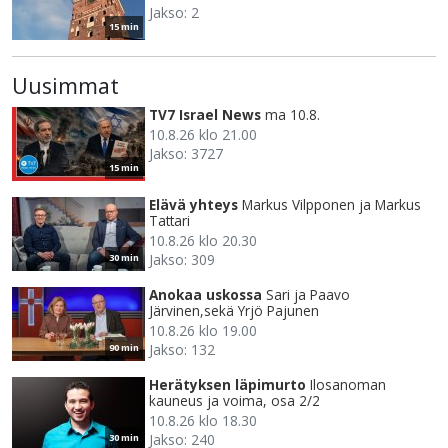
Jakso: 2
15 min
Uusimmat
TV7 Israel News
ma 10.8.
10.8.26 klo 21.00
Jakso: 3727
15 min
Elävä yhteys
Markus Vilpponen ja Markus
Tattari
10.8.26 klo 20.30
Jakso: 309
30 min
Anokaa uskossa
Sari ja Paavo
Järvinen,sekä Yrjö Pajunen
10.8.26 klo 19.00
Jakso: 132
90 min
Herätyksen läpimurto
Ilosanoman
kauneus ja voima, osa 2/2
10.8.26 klo 18.30
Jakso: 240
30 min