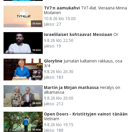
TV7:n aamukahvi
TV7-illat. Vieraana Minna
Moilanen
10.8.26 klo 10.00
Jakso: 27
15 min
Israelilaiset kohtaavat Messiaan
Or
9.8.26 klo 22.50
Jakso: 19
10 min
Gloryline
Jumalan kaltainen rakkaus, osa
3/4
9.8.26 klo 20.30
Jakso: 183
30 min
Martin ja Mirjan matkassa
Herätys on
alkamassa
9.8.26 klo 20.00
Jakso: 212
30 min
Open Doors - Kristittyjen vainot tänään
Vietnam
9.8.26 klo 19.15
Jakso: 188
15 min