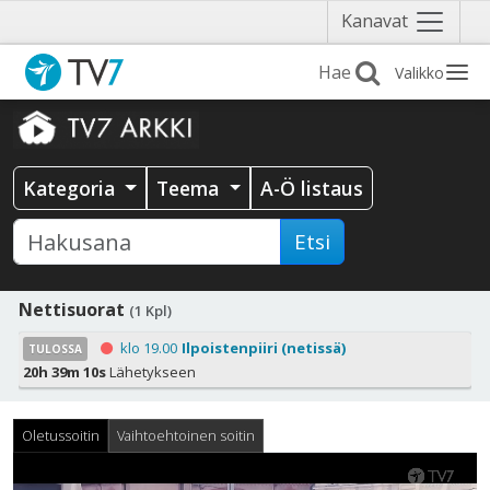
Näytä
Kanavat
valikko
Valikko
Kategoria
Teema
A-Ö listaus
Etsi
Nettisuorat
(1 Kpl)
klo 19.00
Ilpoistenpiiri (netissä)
TULOSSA
20h 39m 10s
Lähetykseen
Oletussoitin
Vaihtoehtoinen soitin