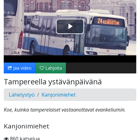
Toista
Video
Jaa video
Lahjoita
Tampereella ystävänpäivänä
Lähetystyö
Kanjonimiehet
Koe, kuinka tamperelaiset vastaanottavat evankeliumin.
Kanjonimiehet
860 katselua