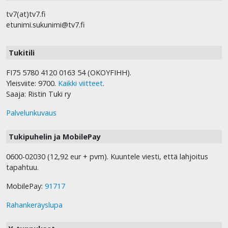
tv7(at)tv7.fi
etunimi.sukunimi@tv7.fi
Tukitili
FI75 5780 4120 0163 54 (OKOYFIHH).
Yleisviite: 9700.
Kaikki viitteet
.
Saaja: Ristin Tuki ry
Palvelunkuvaus
Tukipuhelin ja MobilePay
0600-02030 (12,92 eur + pvm). Kuuntele viesti, että lahjoitus
tapahtuu.
MobilePay:
91717
Rahankeräyslupa