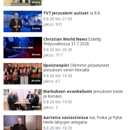
45 min
TV7 Jerusalem uutiset
la 8.8.
8.8.26 klo 21.00
Jakso: 931
15 min
Christian World News
Esitetty
Yhdysvalloissa 31.7.2026
8.8.26 klo 20.30
Jakso: 717
30 min
Ilpoistenpiiri
Olemme pelastuneet
Jeesuksen veren hinnalla
8.8.26 klo 19.30
Jakso: 67
60 min
Markuksen evankeliumi
Jeesuksen kaste
ja kiusaus
8.8.26 klo 19.00
Jakso: 2
30 min
Aarteita saviastioissa
Isä, Poika ja Pyhä
Henki lahjojen antajana
8.8.26 klo 18.30