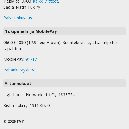
Yleisviite: 9700.
Kaikki viitteet
.
Saaja: Ristin Tuki ry
Palvelunkuvaus
Tukipuhelin ja MobilePay
0600-02030 (12,92 eur + pvm). Kuuntele viesti, että lahjoitus
tapahtuu.
MobilePay:
91717
Rahankeräyslupa
Y-tunnukset
Lighthouse Network Ltd Oy: 1833754-1
Ristin Tuki ry: 1911738-0
© 2026 TV7