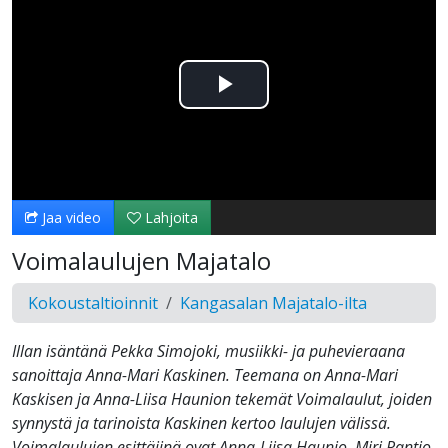
Toista
Video
Jaa video
Lahjoita
Voimalaulujen Majatalo
Kokoustaltioinnit
Kangasalan Majatalo-ilta
Illan isäntänä Pekka Simojoki, musiikki- ja puhevieraana
sanoittaja Anna-Mari Kaskinen. Teemana on Anna-Mari
Kaskisen ja Anna-Liisa Haunion tekemät Voimalaulut, joiden
synnystä ja tarinoista Kaskinen kertoo laulujen välissä.
Voimalaulujen esittäjinä ovat Anna-Liisa Haunio, Miri Rantio