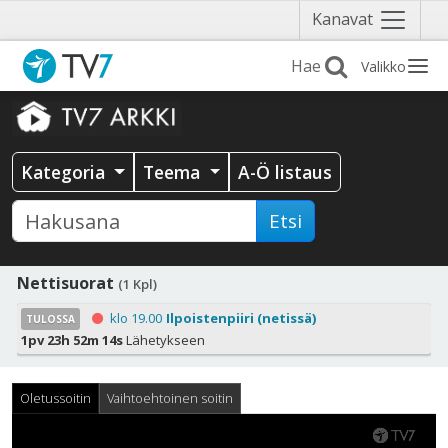
Näytä
Kanavat
valikko
Valikko
Kategoria
Teema
A-Ö listaus
Etsi
Nettisuorat
(1 Kpl)
klo 19.00
Ilpoistenpiiri (netissä)
TULOSSA
1pv 23h 52m 13s
Lähetykseen
Oletussoitin
Vaihtoehtoinen soitin