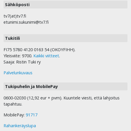
Sähköposti
tv7(at)tv7.fi
etunimi.sukunimi@tv7.fi
Tukitili
FI75 5780 4120 0163 54 (OKOYFIHH).
Yleisviite: 9700.
Kaikki viitteet
.
Saaja: Ristin Tuki ry
Palvelunkuvaus
Tukipuhelin ja MobilePay
0600-02030 (12,92 eur + pvm). Kuuntele viesti, että lahjoitus
tapahtuu.
MobilePay:
91717
Rahankeräyslupa