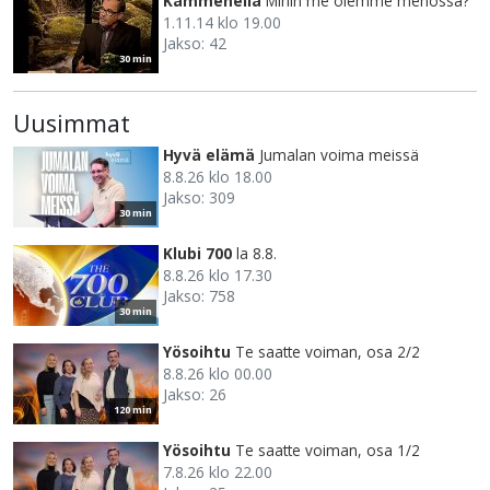
Kämmenellä
Mihin me olemme menossa?
1.11.14 klo 19.00
Jakso: 42
30 min
Uusimmat
Hyvä elämä
Jumalan voima meissä
8.8.26 klo 18.00
Jakso: 309
30 min
Klubi 700
la 8.8.
8.8.26 klo 17.30
Jakso: 758
30 min
Yösoihtu
Te saatte voiman, osa 2/2
8.8.26 klo 00.00
Jakso: 26
120 min
Yösoihtu
Te saatte voiman, osa 1/2
7.8.26 klo 22.00