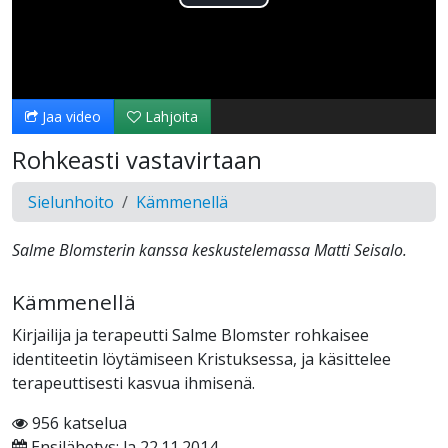
Toista
Video
Jaa video
Lahjoita
Rohkeasti vastavirtaan
Sielunhoito
Kämmenellä
Salme Blomsterin kanssa keskustelemassa Matti Seisalo.
Kämmenellä
Kirjailija ja terapeutti Salme Blomster rohkaisee
identiteetin löytämiseen Kristuksessa, ja käsittelee
terapeuttisesti kasvua ihmisenä.
956 katselua
Ensilähetys: la 22.11.2014