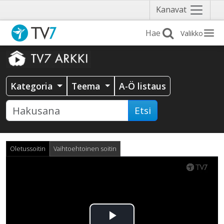
Näytä
Kanavat
valikko
Valikko
Kategoria
Teema
A-Ö listaus
Etsi
Oletussoitin
Vaihtoehtoinen soitin