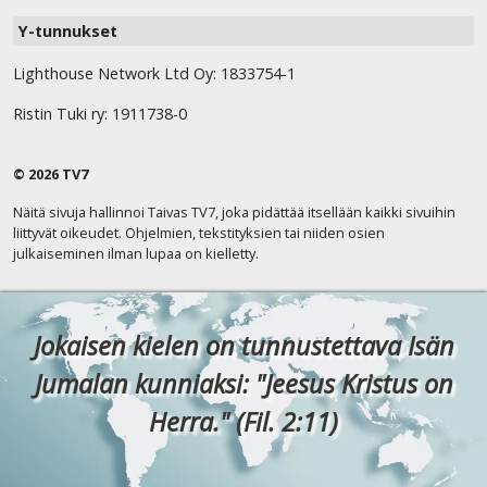
Y-tunnukset
Lighthouse Network Ltd Oy: 1833754-1
Ristin Tuki ry: 1911738-0
© 2026 TV7
Näitä sivuja hallinnoi Taivas TV7, joka pidättää itsellään kaikki sivuihin
liittyvät oikeudet. Ohjelmien, tekstityksien tai niiden osien
julkaiseminen ilman lupaa on kielletty.
Jokaisen kielen on tunnustettava Isän
Jumalan kunniaksi: "Jeesus Kristus on
Herra." (Fil. 2:11)