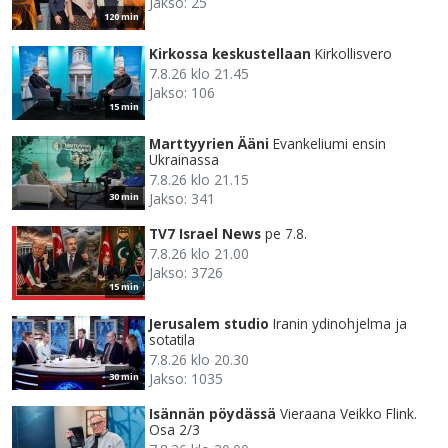
Jakso: 25
120 min
Kirkossa keskustellaan
Kirkollisvero
7.8.26 klo 21.45
Jakso: 106
15 min
Marttyyrien Ääni
Evankeliumi ensin
Ukrainassa
7.8.26 klo 21.15
Jakso: 341
30 min
TV7 Israel News
pe 7.8.
7.8.26 klo 21.00
Jakso: 3726
15 min
Jerusalem studio
Iranin ydinohjelma ja
sotatila
7.8.26 klo 20.30
Jakso: 1035
30 min
Isännän pöydässä
Vieraana Veikko Flink.
Osa 2/3