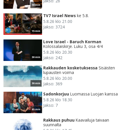
Jakso: 26
30 min
TV7 Israel News
ke 5.8.
5.8.26 klo 21.00
Jakso: 3724
15 min
Love Israel - Baruch Korman
Kolossalaiskirje. Luku 3, osa 4/4
5.8.26 klo 20.30
Jakso: 242
30 min
Rakkauden kosketuksessa
Sisäisten
lupausten voima
5.8.26 klo 20.00
Jakso: 369
30 min
Sadonkorjuu
Luomassa Luojan kanssa
5.8.26 klo 18.30
Jakso: 7
85 min
Rakkaus puhuu
Kaavailuja taivaan
suunnalta