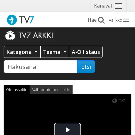
Näytä
Kanavat
valikko
Valikko
Kategoria
Teema
A-Ö listaus
Etsi
Oletussoitin
Vaihtoehtoinen soitin