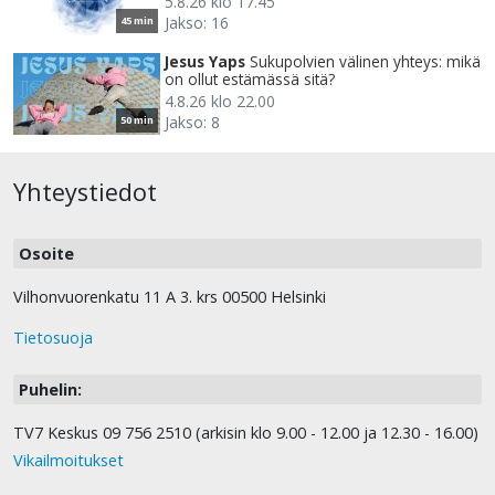
5.8.26 klo 17.45
Jakso: 16
45 min
Jesus Yaps
Sukupolvien välinen yhteys: mikä
on ollut estämässä sitä?
4.8.26 klo 22.00
Jakso: 8
50 min
Yhteystiedot
Osoite
Vilhonvuorenkatu 11 A 3. krs 00500 Helsinki
Tietosuoja
Puhelin:
TV7 Keskus 09 756 2510 (arkisin klo 9.00 - 12.00 ja 12.30 - 16.00)
Vikailmoitukset