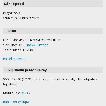
Sähköposti
tv7(at)tv7.fi
etunimi.sukunimi@tv7.fi
Tukitili
FI75 5780 4120 0163 54 (OKOYFIHH).
Yleisviite: 9700.
Kaikki viitteet
.
Saaja: Ristin Tuki ry
Palvelunkuvaus
Tukipuhelin ja MobilePay
0600-02030 (12,92 eur + pvm). Kuuntele viesti, että lahjoitus
tapahtuu.
MobilePay:
91717
Rahankeräyslupa