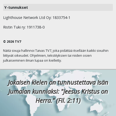
Y-tunnukset
Lighthouse Network Ltd Oy: 1833754-1
Ristin Tuki ry: 1911738-0
© 2026 TV7
Näitä sivuja hallinnoi Taivas TV7, joka pidättää itsellään kaikki sivuihin
liittyvät oikeudet. Ohjelmien, tekstityksien tai niiden osien
julkaiseminen ilman lupaa on kielletty.
Jokaisen kielen on tunnustettava Isän
Jumalan kunniaksi: "Jeesus Kristus on
Herra." (Fil. 2:11)