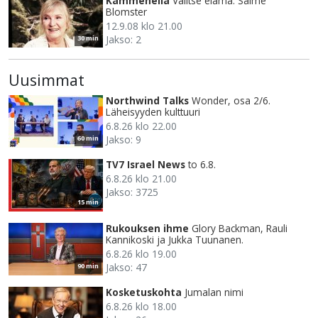
Kämmenellä
Valitse elämä. Salme
Blomster
12.9.08 klo 21.00
Jakso: 2
30 min
Uusimmat
Northwind Talks
Wonder, osa 2/6.
Läheisyyden kulttuuri
6.8.26 klo 22.00
Jakso: 9
60 min
TV7 Israel News
to 6.8.
6.8.26 klo 21.00
Jakso: 3725
15 min
Rukouksen ihme
Glory Backman, Rauli
Kannikoski ja Jukka Tuunanen.
6.8.26 klo 19.00
Jakso: 47
90 min
Kosketuskohta
Jumalan nimi
6.8.26 klo 18.00