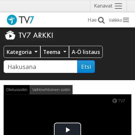
Näytä
Kanavat
valikko
Valikko
Kategoria
Teema
A-Ö listaus
Etsi
Oletussoitin
Vaihtoehtoinen soitin