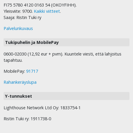
FI75 5780 4120 0163 54 (OKOYFIHH).
Yleisviite: 9700.
Kaikki viitteet
.
Saaja: Ristin Tuki ry
Palvelunkuvaus
Tukipuhelin ja MobilePay
0600-02030 (12,92 eur + pvm). Kuuntele viesti, että lahjoitus
tapahtuu.
MobilePay:
91717
Rahankeräyslupa
Y-tunnukset
Lighthouse Network Ltd Oy: 1833754-1
Ristin Tuki ry: 1911738-0