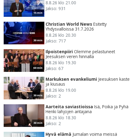
8.8.26 klo 21.00
Jakso: 931
15 min
Christian World News
Esitetty
Yhdysvalloissa 31.7.2026
8.8.26 klo 20.30
Jakso: 717
30 min
Ilpoistenpiiri
Olemme pelastuneet
Jeesuksen veren hinnalla
8.8.26 klo 19.30
Jakso: 67
60 min
Markuksen evankeliumi
Jeesuksen kaste
ja kiusaus
8.8.26 klo 19.00
Jakso: 2
30 min
Aarteita saviastioissa
Isä, Poika ja Pyhä
Henki lahjojen antajana
8.8.26 klo 18.30
Jakso: 2
30 min
Hyvä elämä
Jumalan voima meissä