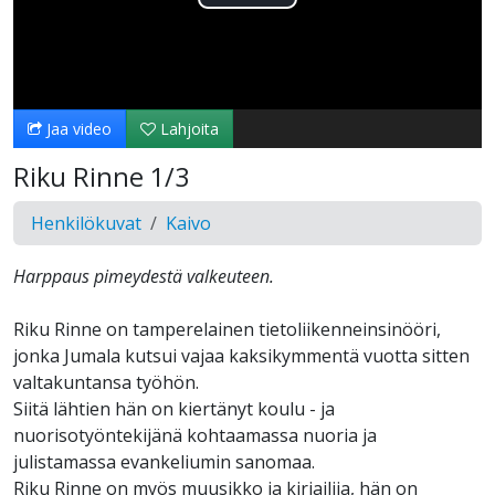
Toista
Video
Jaa video
Lahjoita
Riku Rinne 1/3
Henkilökuvat
Kaivo
Harppaus pimeydestä valkeuteen.
Riku Rinne on tamperelainen tietoliikenneinsinööri,
jonka Jumala kutsui vajaa kaksikymmentä vuotta sitten
valtakuntansa työhön.
Siitä lähtien hän on kiertänyt koulu - ja
nuorisotyöntekijänä kohtaamassa nuoria ja
julistamassa evankeliumin sanomaa.
Riku Rinne on myös muusikko ja kirjailija, hän on