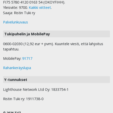
FI75 5780 4120 0163 54 (OKOYFIHH).
Yleisviite: 9700.
Kaikki viitteet
.
Saaja: Ristin Tuki ry
Palvelunkuvaus
Tukipuhelin ja MobilePay
0600-02030 (12,92 eur + pvm). Kuuntele viesti, että lahjoitus
tapahtuu.
MobilePay:
91717
Rahankeräyslupa
Y-tunnukset
Lighthouse Network Ltd Oy: 1833754-1
Ristin Tuki ry: 1911738-0
© 2026 TV7