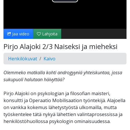
Toista
Video
Jaa video
Lahjoita
Pirjo Alajoki 2/3 Naiseksi ja mieheksi
Henkilökuvat
Kaivo
Olemmeko matkalla kohti androgyyniä yhteiskuntaa, jossa
sukupuoli halutaan häivyttää?
Pirjo Alajoki on psykologian ja filosofian maisteri,
konsultti ja Operaatio Mobilisaation työntekijä. Alajoella
on vankka kokemus lähetystyöstä ulkomailla, mutta
työskentelee tätä nykyä lähettien valintaprosessissa ja
henkilöstöhuollossa psykologin ominaisuudessa.