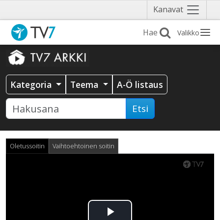
Näytä
Kanavat
valikko
Valikko
Kategoria
Teema
A-Ö listaus
Etsi
Oletussoitin
Vaihtoehtoinen soitin