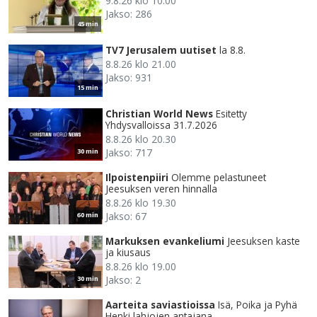
9.8.26 klo 10.00
Jakso: 286
45 min
TV7 Jerusalem uutiset
la 8.8.
8.8.26 klo 21.00
Jakso: 931
15 min
Christian World News
Esitetty
Yhdysvalloissa 31.7.2026
8.8.26 klo 20.30
Jakso: 717
30 min
Ilpoistenpiiri
Olemme pelastuneet
Jeesuksen veren hinnalla
8.8.26 klo 19.30
Jakso: 67
60 min
Markuksen evankeliumi
Jeesuksen kaste
ja kiusaus
8.8.26 klo 19.00
Jakso: 2
30 min
Aarteita saviastioissa
Isä, Poika ja Pyhä
Henki lahjojen antajana