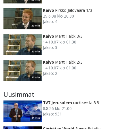
Kaivo
Pirkko Jalovaara 1/3
29.6.08 klo 20.30
Jakso: 4
30 min
Kaivo
Martti Falck 3/3
14.10.07 klo 01.30
Jakso: 3
30 min
Kaivo
Martti Falck 2/3
14.10.07 klo 01.00
Jakso: 2
30 min
Uusimmat
TV7 Jerusalem uutiset
la 8.8.
8.8.26 klo 21.00
Jakso: 931
15 min
Christian World News
Esitetty