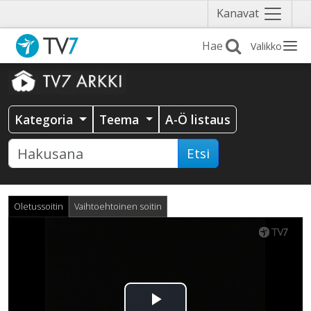
Näytä
Kanavat
valikko
Valikko
Kategoria
Teema
A-Ö listaus
Etsi
Oletussoitin
Vaihtoehtoinen soitin