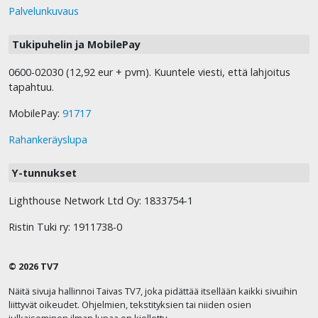
Palvelunkuvaus
Tukipuhelin ja MobilePay
0600-02030 (12,92 eur + pvm). Kuuntele viesti, että lahjoitus
tapahtuu.
MobilePay:
91717
Rahankeräyslupa
Y-tunnukset
Lighthouse Network Ltd Oy: 1833754-1
Ristin Tuki ry: 1911738-0
© 2026 TV7
Näitä sivuja hallinnoi Taivas TV7, joka pidättää itsellään kaikki sivuihin
liittyvät oikeudet. Ohjelmien, tekstityksien tai niiden osien