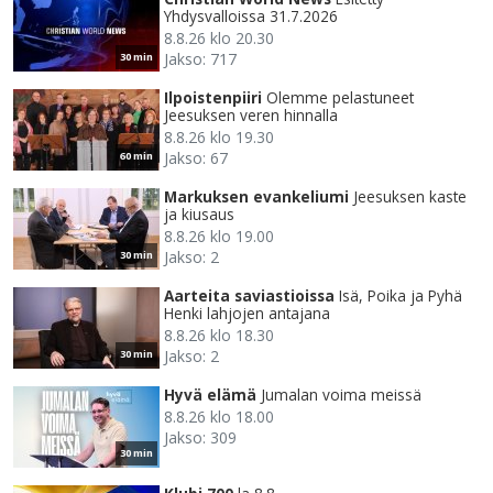
Yhdysvalloissa 31.7.2026
8.8.26 klo 20.30
Jakso: 717
30 min
Ilpoistenpiiri
Olemme pelastuneet
Jeesuksen veren hinnalla
8.8.26 klo 19.30
Jakso: 67
60 min
Markuksen evankeliumi
Jeesuksen kaste
ja kiusaus
8.8.26 klo 19.00
Jakso: 2
30 min
Aarteita saviastioissa
Isä, Poika ja Pyhä
Henki lahjojen antajana
8.8.26 klo 18.30
Jakso: 2
30 min
Hyvä elämä
Jumalan voima meissä
8.8.26 klo 18.00
Jakso: 309
30 min