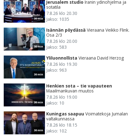
Jerusalem studio
Iranin ydinohjelma ja
sotatila
7.8.26 klo 20.30
Jakso: 1035
30 min
Isännän pöydässä
Vieraana Veikko Flink.
Osa 2/3
7.8.26 klo 20.00
Jakso: 583
30 min
Yliluonnollista
Vieraana David Herzog
7.8.26 klo 19.30
Jakso: 963
30 min
Henkien sota – tie vapauteen
Maailmankuvan muutos
7.8.26 klo 19.00
Jakso: 10
30 min
Kuningas saapuu
Voimatekoja Jumalan
valtakunnassa
7.8.26 klo 18.15
Jakso: 102
30 min