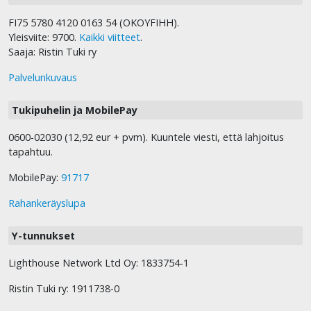
FI75 5780 4120 0163 54 (OKOYFIHH).
Yleisviite: 9700.
Kaikki viitteet
.
Saaja: Ristin Tuki ry
Palvelunkuvaus
Tukipuhelin ja MobilePay
0600-02030 (12,92 eur + pvm). Kuuntele viesti, että lahjoitus
tapahtuu.
MobilePay:
91717
Rahankeräyslupa
Y-tunnukset
Lighthouse Network Ltd Oy: 1833754-1
Ristin Tuki ry: 1911738-0