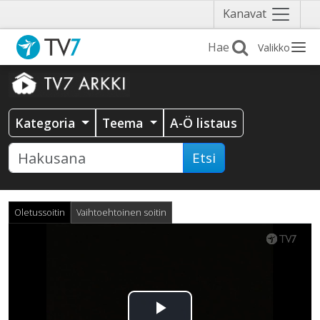
Näytä
Kanavat
valikko
Valikko
Kategoria
Teema
A-Ö listaus
Etsi
Oletussoitin
Vaihtoehtoinen soitin