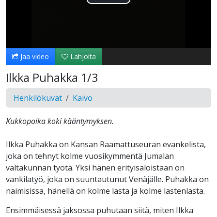
Toista
Video
Jaa video
Lahjoita
Ilkka Puhakka 1/3
Henkilökuvat
Kaivo
Kukkopoika koki kääntymyksen.
Ilkka Puhakka on Kansan Raamattuseuran evankelista,
joka on tehnyt kolme vuosikymmentä Jumalan
valtakunnan työtä. Yksi hänen erityisaloistaan on
vankilatyö, joka on suuntautunut Venäjälle. Puhakka on
naimisissa, hänellä on kolme lasta ja kolme lastenlasta.
Ensimmäisessä jaksossa puhutaan siitä, miten Ilkka