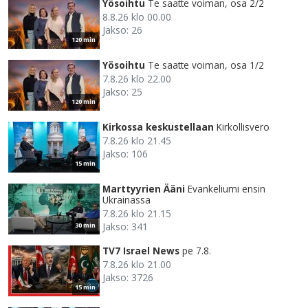
Yösoihtu
Te saatte voiman, osa 2/2
8.8.26 klo 00.00
Jakso: 26
120 min
Yösoihtu
Te saatte voiman, osa 1/2
7.8.26 klo 22.00
Jakso: 25
120 min
Kirkossa keskustellaan
Kirkollisvero
7.8.26 klo 21.45
Jakso: 106
15 min
Marttyyrien Ääni
Evankeliumi ensin
Ukrainassa
7.8.26 klo 21.15
Jakso: 341
30 min
TV7 Israel News
pe 7.8.
7.8.26 klo 21.00
Jakso: 3726
15 min