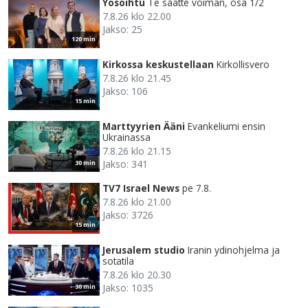
Yösoihtu
Te saatte voiman, osa 1/2
7.8.26 klo 22.00
Jakso: 25
120 min
Kirkossa keskustellaan
Kirkollisvero
7.8.26 klo 21.45
Jakso: 106
15 min
Marttyyrien Ääni
Evankeliumi ensin
Ukrainassa
7.8.26 klo 21.15
Jakso: 341
30 min
TV7 Israel News
pe 7.8.
7.8.26 klo 21.00
Jakso: 3726
15 min
Jerusalem studio
Iranin ydinohjelma ja
sotatila
7.8.26 klo 20.30
Jakso: 1035
30 min