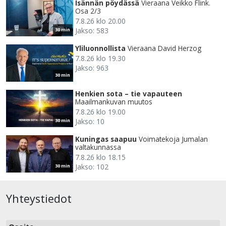
Isännän pöydässä
Vieraana Veikko Flink.
Osa 2/3
7.8.26 klo 20.00
Jakso: 583
30 min
Yliluonnollista
Vieraana David Herzog
7.8.26 klo 19.30
Jakso: 963
30 min
Henkien sota – tie vapauteen
Maailmankuvan muutos
7.8.26 klo 19.00
Jakso: 10
30 min
Kuningas saapuu
Voimatekoja Jumalan
valtakunnassa
7.8.26 klo 18.15
Jakso: 102
30 min
Yhteystiedot