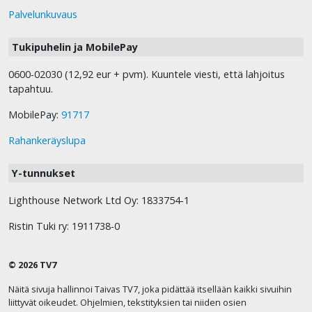
Palvelunkuvaus
Tukipuhelin ja MobilePay
0600-02030 (12,92 eur + pvm). Kuuntele viesti, että lahjoitus
tapahtuu.
MobilePay:
91717
Rahankeräyslupa
Y-tunnukset
Lighthouse Network Ltd Oy: 1833754-1
Ristin Tuki ry: 1911738-0
© 2026 TV7
Näitä sivuja hallinnoi Taivas TV7, joka pidättää itsellään kaikki sivuihin
liittyvät oikeudet. Ohjelmien, tekstityksien tai niiden osien