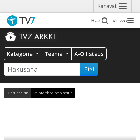
Näytä
Kanavat
valikko
Valikko
Kategoria
Teema
A-Ö listaus
Etsi
Oletussoitin
Vaihtoehtoinen soitin