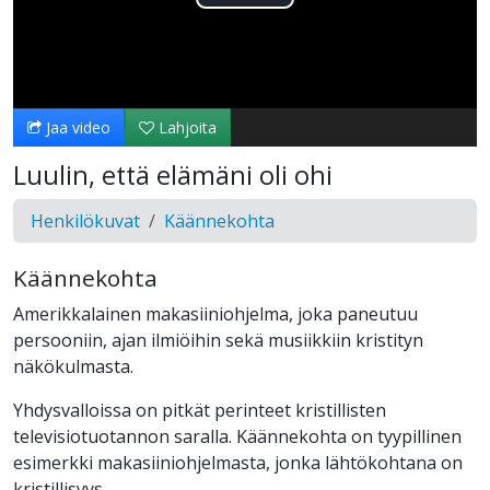
Toista
Video
Jaa video
Lahjoita
Luulin, että elämäni oli ohi
Henkilökuvat
Käännekohta
Käännekohta
Amerikkalainen makasiiniohjelma, joka paneutuu
persooniin, ajan ilmiöihin sekä musiikkiin kristityn
näkökulmasta.
Yhdysvalloissa on pitkät perinteet kristillisten
televisiotuotannon saralla. Käännekohta on tyypillinen
esimerkki makasiiniohjelmasta, jonka lähtökohtana on
kristillisyys.