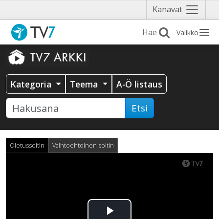
Näytä
Kanavat
valikko
Valikko
Kategoria
Teema
A-Ö listaus
Etsi
Oletussoitin
Vaihtoehtoinen soitin