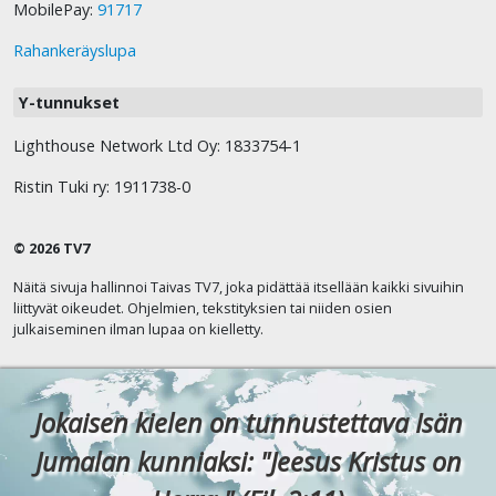
MobilePay:
91717
Rahankeräyslupa
Y-tunnukset
Lighthouse Network Ltd Oy: 1833754-1
Ristin Tuki ry: 1911738-0
© 2026 TV7
Näitä sivuja hallinnoi Taivas TV7, joka pidättää itsellään kaikki sivuihin
liittyvät oikeudet. Ohjelmien, tekstityksien tai niiden osien
julkaiseminen ilman lupaa on kielletty.
Jokaisen kielen on tunnustettava Isän
Jumalan kunniaksi: "Jeesus Kristus on