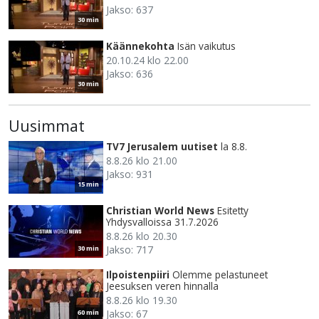
Jakso: 637
30 min
Käännekohta
Isän vaikutus
20.10.24 klo 22.00
Jakso: 636
30 min
Uusimmat
TV7 Jerusalem uutiset
la 8.8.
8.8.26 klo 21.00
Jakso: 931
15 min
Christian World News
Esitetty
Yhdysvalloissa 31.7.2026
8.8.26 klo 20.30
Jakso: 717
30 min
Ilpoistenpiiri
Olemme pelastuneet
Jeesuksen veren hinnalla
8.8.26 klo 19.30
Jakso: 67
60 min