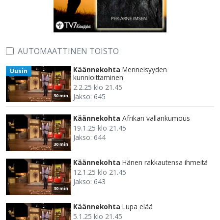
AUTOMAATTINEN TOISTO
Käännekohta
Menneisyyden
Uusin
kunnioittaminen
2.2.25 klo 21.45
Jakso: 645
30 min
Käännekohta
Afrikan vallankumous
19.1.25 klo 21.45
Jakso: 644
30 min
Käännekohta
Hänen rakkautensa ihmeitä
12.1.25 klo 21.45
Jakso: 643
30 min
Käännekohta
Lupa elää
5.1.25 klo 21.45