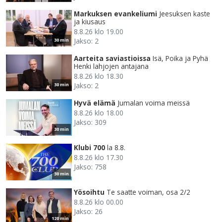
Markuksen evankeliumi
Jeesuksen kaste
ja kiusaus
8.8.26 klo 19.00
Jakso: 2
30 min
Aarteita saviastioissa
Isä, Poika ja Pyhä
Henki lahjojen antajana
8.8.26 klo 18.30
Jakso: 2
30 min
Hyvä elämä
Jumalan voima meissä
8.8.26 klo 18.00
Jakso: 309
30 min
Klubi 700
la 8.8.
8.8.26 klo 17.30
Jakso: 758
30 min
Yösoihtu
Te saatte voiman, osa 2/2
8.8.26 klo 00.00
Jakso: 26
120 min