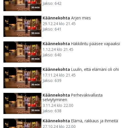
Jakso: 642
30 min
Käännekohta
Arjen mies
29.12.24 klo 21.45
Jakso: 641
30 min
Käännekohta
Häkkilintu pääsee vapaaksi
1.12.24 klo 21.45
Jakso: 640
30 min
Käännekohta
Luulin, että elämäni oli ohi
17.11.24 klo 21.45
Jakso: 639
30 min
Käännekohta
Perheväkivallasta
selviytyminen
3.11.24 klo 22.00
Jakso: 638
30 min
Käännekohta
Elämä, rakkaus ja ihmeitä
27.10.24 klo 22.00