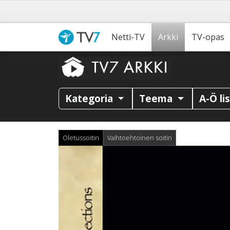
Netti-TV
Arkki
TV-opas
Kategoria
Teema
A-Ö li
Oletussoitin
Vaihtoehtoinen soitin