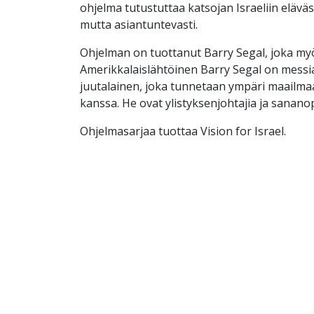
ohjelma tutustuttaa katsojan Israeliin eläväs
mutta asiantuntevasti.
Ohjelman on tuottanut Barry Segal, joka myö
Amerikkalaislähtöinen Barry Segal on mess
juutalainen, joka tunnetaan ympäri maailm
kanssa. He ovat ylistyksenjohtajia ja sananop
Ohjelmasarjaa tuottaa Vision for Israel.