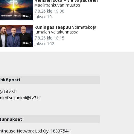
Henkien sota – tie vapauteen
Maailmankuvan muutos
7.8.26 klo 19.00
Jakso: 10
30 min
Kuningas saapuu
Voimatekoja
Jumalan valtakunnassa
7.8.26 klo 18.15
Jakso: 102
30 min
hköposti
(at)tv7.fi
nimi.sukunimi@tv7.fi
tunnukset
hthouse Network Ltd Oy: 1833754-1