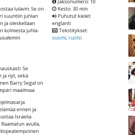
Jaksonumero: 10
ostaa lulavin. Se on
Kesto: 30 min
ri suuntiin juhlan
Puhutut kielet:
n ja oleskellaan
englanti
n kolmesta juhla-
Tekstitykset:
erusalemin
suomi
,
ruotsi
hauskasti. Se
 ja nyt, sekä
inen Barry Segal on
mpäri maailmaa.
ohjelmasarja
a elämää ennen ja
luotaa Israelia
ä Raamatun avulla,
. Nopeatempoinen