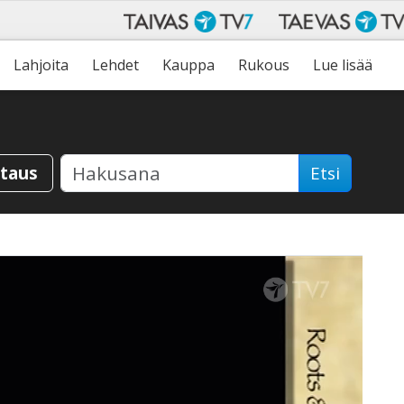
Lahjoita
Lehdet
Kauppa
Rukous
Lue lisää
staus
Etsi