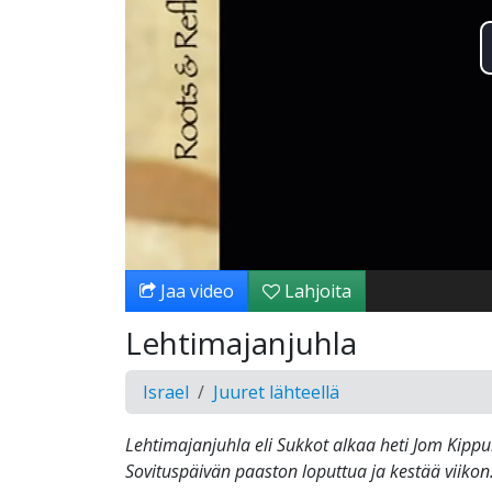
Jaa video
Lahjoita
Lehtimajanjuhla
Israel
Juuret lähteellä
Lehtimajanjuhla eli Sukkot alkaa heti Jom Kippu
Sovituspäivän paaston loputtua ja kestää viikon