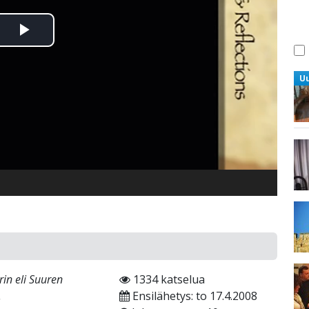
Toista
Video
U
rin eli Suuren
1334 katselua
.
Ensilähetys: to 17.4.2008