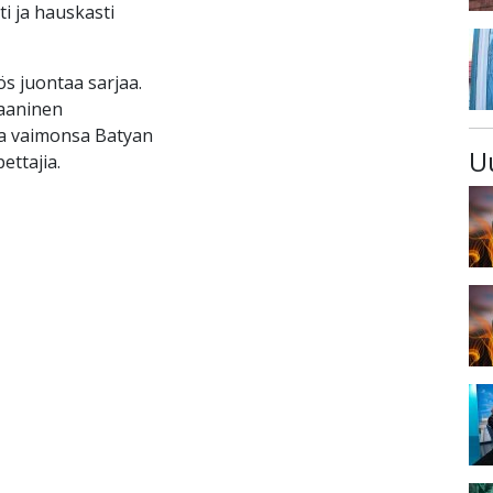
ti ja hauskasti
s juontaa sarjaa.
iaaninen
aa vaimonsa Batyan
U
ettajia.