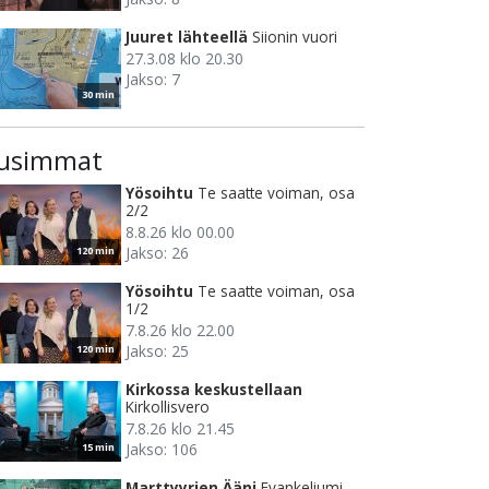
Juuret lähteellä
Siionin vuori
27.3.08 klo 20.30
Jakso: 7
30 min
usimmat
Yösoihtu
Te saatte voiman, osa
2/2
8.8.26 klo 00.00
Jakso: 26
120 min
Yösoihtu
Te saatte voiman, osa
1/2
7.8.26 klo 22.00
Jakso: 25
120 min
Kirkossa keskustellaan
Kirkollisvero
7.8.26 klo 21.45
Jakso: 106
15 min
Marttyyrien Ääni
Evankeliumi