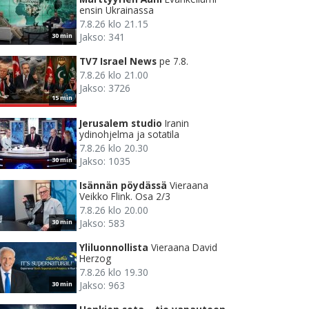
ensin Ukrainassa
7.8.26 klo 21.15
Jakso: 341
30 min
TV7 Israel News
pe 7.8.
7.8.26 klo 21.00
Jakso: 3726
15 min
Jerusalem studio
Iranin
ydinohjelma ja sotatila
7.8.26 klo 20.30
Jakso: 1035
30 min
Isännän pöydässä
Vieraana
Veikko Flink. Osa 2/3
7.8.26 klo 20.00
Jakso: 583
30 min
Yliluonnollista
Vieraana David
Herzog
7.8.26 klo 19.30
Jakso: 963
30 min