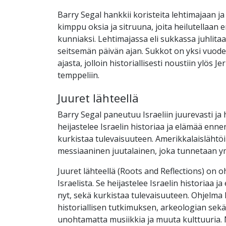
Barry Segal hankkii koristeita lehtimajaan ja 
kimppu oksia ja sitruuna, joita heilutellaan e
kunniaksi. Lehtimajassa eli sukkassa juhlitaa
seitsemän päivän ajan. Sukkot on yksi vuode
ajasta, jolloin historiallisesti noustiin ylös J
temppeliin.
Juuret lähteellä
Barry Segal paneutuu Israeliin juurevasti ja 
heijastelee Israelin historiaa ja elämää ennen
kurkistaa tulevaisuuteen. Amerikkalaislähtö
messiaaninen juutalainen, joka tunnetaan y
Juuret lähteellä (Roots and Reflections) on 
Israelista. Se heijastelee Israelin historiaa j
nyt, sekä kurkistaa tulevaisuuteen. Ohjelma 
historiallisen tutkimuksen, arkeologian sek
unohtamatta musiikkia ja muuta kulttuuria