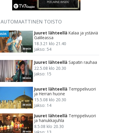
AUTOMAATTINEN TOISTO
Juuret lähteellä
Kalaa ja ystäviä
usin
Galileassa
18.3.21 klo 21.40
Jakso: 54
30 min
Juuret lähteellä
Sapatin rauhaa
22.5.08 klo 20.30
Jakso: 15
30 min
Juuret lähteellä
Temppelivuori
ja Herran huone
15.5.08 klo 20.30
Jakso: 14
30 min
Juuret lähteellä
Temppelivuori
ja hanukkajuhla
8.5.08 klo 20.30
Jakso: 13
30 min