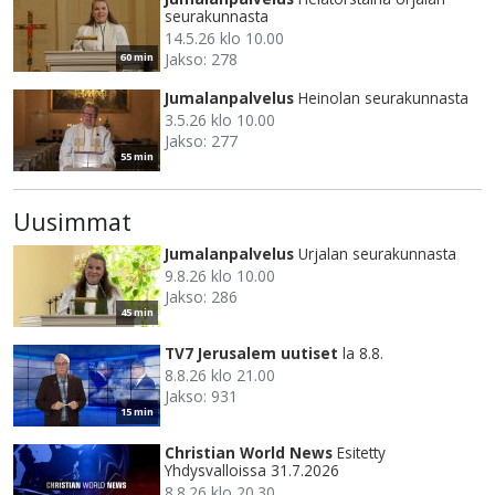
seurakunnasta
14.5.26 klo 10.00
Jakso: 278
60 min
Jumalanpalvelus
Heinolan seurakunnasta
3.5.26 klo 10.00
Jakso: 277
55 min
Uusimmat
Jumalanpalvelus
Urjalan seurakunnasta
9.8.26 klo 10.00
Jakso: 286
45 min
TV7 Jerusalem uutiset
la 8.8.
8.8.26 klo 21.00
Jakso: 931
15 min
Christian World News
Esitetty
Yhdysvalloissa 31.7.2026
8.8.26 klo 20.30