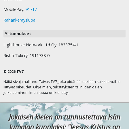
MobilePay:
91717
Rahankeräyslupa
Y-tunnukset
Lighthouse Network Ltd Oy: 1833754-1
Ristin Tuki ry: 1911738-0
© 2026 TV7
Näitä sivuja hallinnoi Taivas TV7, joka pidättää itsellään kaikki sivuihin
liittyvät oikeudet. Ohjelmien, tekstityksien tai niiden osien
julkaiseminen ilman lupaa on kielletty.
Jokaisen kielen on tunnustettava Isän
Jumalan kunniaksi: "Jeesus Kristus on