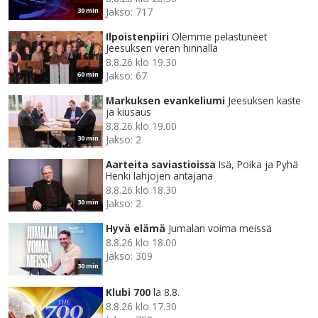
Jakso: 717
30 min
Ilpoistenpiiri
Olemme pelastuneet
Jeesuksen veren hinnalla
8.8.26 klo 19.30
Jakso: 67
60 min
Markuksen evankeliumi
Jeesuksen kaste
ja kiusaus
8.8.26 klo 19.00
Jakso: 2
30 min
Aarteita saviastioissa
Isä, Poika ja Pyhä
Henki lahjojen antajana
8.8.26 klo 18.30
Jakso: 2
30 min
Hyvä elämä
Jumalan voima meissä
8.8.26 klo 18.00
Jakso: 309
30 min
Klubi 700
la 8.8.
8.8.26 klo 17.30