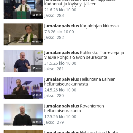
Kadonnut ja löytynyt jälleen
21.6.26 klo 10.00
Jakso: 283
50 min
Jumalanpalvelus
Karjalohjan kirkossa
7.6.26 klo 10.00
Jakso: 282
60 min
Jumalanpalvelus
Kotikirkko Torrevieja ja
ViaDia Pohjois-Savon seurakunta
31.5.26 klo 10.00
Jakso: 281
45 min
Jumalanpalvelus
Helluntaina Laihian
helluntaiseurakunnasta
24.5.26 klo 10.00
Jakso: 280
55 min
Jumalanpalvelus
Rovaniemen
helluntaiseurakunta
17.5.26 klo 10.00
Jakso: 279
50 min
Jumalanpalvelus
Helatorstaina Urjalan