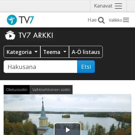
Näytä
Kanavat
valikko
Valikko
Kategoria
Teema
A-Ö listaus
Etsi
Oletussoitin
Vaihtoehtoinen soitin