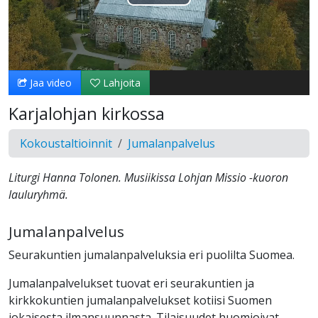
Toista
Video
Jaa video
Lahjoita
Karjalohjan kirkossa
Kokoustaltioinnit
Jumalanpalvelus
Liturgi Hanna Tolonen. Musiikissa Lohjan Missio -kuoron
lauluryhmä.
Jumalanpalvelus
Seurakuntien jumalanpalveluksia eri puolilta Suomea.
Jumalanpalvelukset tuovat eri seurakuntien ja
kirkkokuntien jumalanpalvelukset kotiisi Suomen
jokaisesta ilmansuunnasta. Tilaisuudet huomioivat