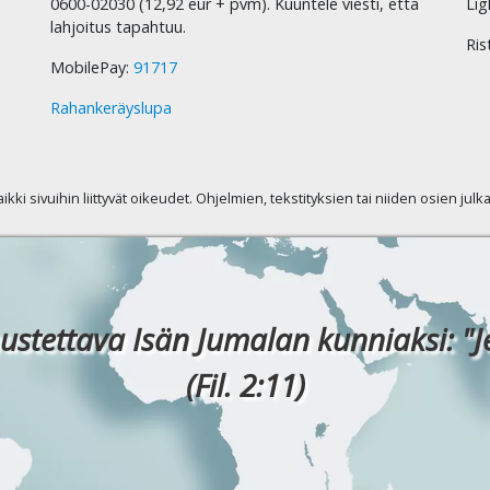
0600-02030 (12,92 eur + pvm). Kuuntele viesti, että
Lig
lahjoitus tapahtuu.
Ris
MobilePay:
91717
Rahankeräyslupa
kaikki sivuihin liittyvät oikeudet. Ohjelmien, tekstityksien tai niiden osien jul
ustettava Isän Jumalan kunniaksi: "J
(Fil. 2:11)