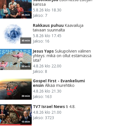
kanssa
5.8.26 klo 18.30
Jakso: 7
85 min
Rakkaus puhuu
Kaavailuja
taivaan suunnalta
5.8.26 klo 17.45
Jakso: 16
45 min
Jesus Yaps
Sukupolvien välinen
yhteys: mikä on ollut estämässä
sitä?
4.8.26 klo 22.00
50 min
Jakso: 8
Gospel First - Evankeliumi
ensin
Älkää murehtiko
4.8.26 klo 21.30
Jakso: 163
30 min
TV7 Israel News
ti 4.8.
4.8.26 klo 21.00
Jakso: 3723
15 min