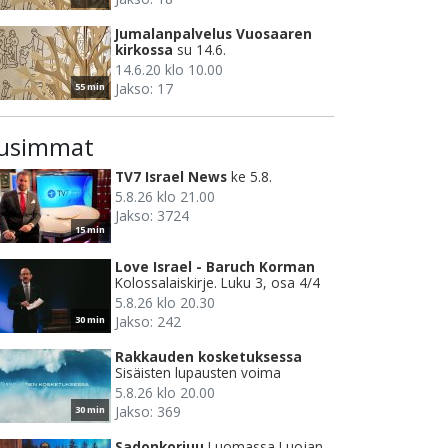
Jumalanpalvelus Vuosaaren
kirkossa
su 14.6.
14.6.20 klo 10.00
Jakso: 17
55 min
usimmat
TV7 Israel News
ke 5.8.
5.8.26 klo 21.00
Jakso: 3724
15 min
Love Israel - Baruch Korman
Kolossalaiskirje. Luku 3, osa 4/4
5.8.26 klo 20.30
Jakso: 242
30 min
Rakkauden kosketuksessa
Sisäisten lupausten voima
5.8.26 klo 20.00
Jakso: 369
30 min
Sadonkorjuu
Luomassa Luojan