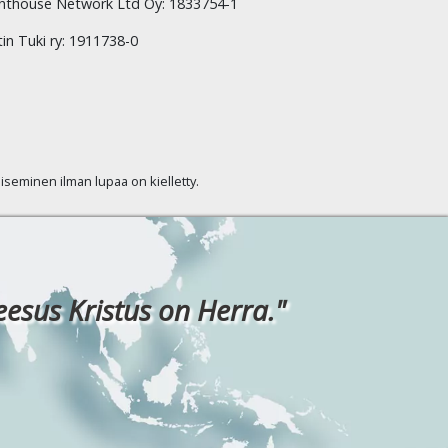
hthouse Network Ltd Oy: 1833754-1
tin Tuki ry: 1911738-0
kaiseminen ilman lupaa on kielletty.
eesus Kristus on Herra."