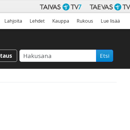
Lahjoita
Lehdet
Kauppa
Rukous
Lue lisää
staus
Etsi