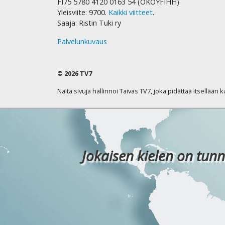
FI75 5780 4120 0163 54 (OKOYFIHH).
Yleisviite: 9700.
Kaikki viitteet
.
Saaja: Ristin Tuki ry
Palvelunkuvaus
© 2026 TV7
Näitä sivuja hallinnoi Taivas TV7, joka pidättää itsellään 
Jokaisen kielen on tunn