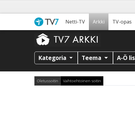
Netti-TV
Arkki
TV-opas
Kategoria
Teema
A-Ö li
Oletussoitin
Vaihtoehtoinen soitin