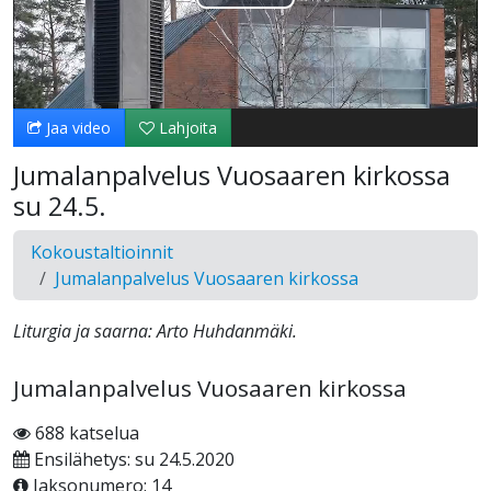
Toista
Video
Jaa video
Lahjoita
Jumalanpalvelus Vuosaaren kirkossa
su 24.5.
Kokoustaltioinnit
Jumalanpalvelus Vuosaaren kirkossa
Liturgia ja saarna: Arto Huhdanmäki.
Jumalanpalvelus Vuosaaren kirkossa
688 katselua
Ensilähetys: su 24.5.2020
Jaksonumero: 14