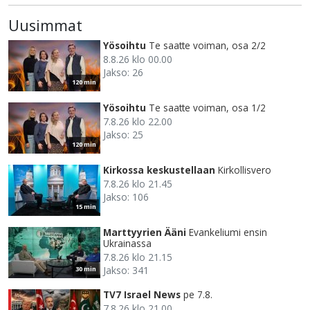
Uusimmat
Yösoihtu
Te saatte voiman, osa 2/2
8.8.26 klo 00.00
Jakso: 26
120 min
Yösoihtu
Te saatte voiman, osa 1/2
7.8.26 klo 22.00
Jakso: 25
120 min
Kirkossa keskustellaan
Kirkollisvero
7.8.26 klo 21.45
Jakso: 106
15 min
Marttyyrien Ääni
Evankeliumi ensin
Ukrainassa
7.8.26 klo 21.15
Jakso: 341
30 min
TV7 Israel News
pe 7.8.
7.8.26 klo 21.00