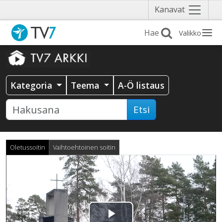
Näytä
Kanavat
valikko
Valikko
Kategoria
Teema
A-Ö listaus
Etsi
Oletussoitin
Vaihtoehtoinen soitin