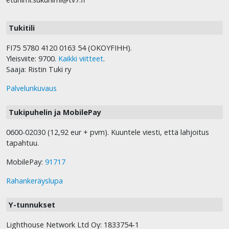
Tukitili
FI75 5780 4120 0163 54 (OKOYFIHH).
Yleisviite: 9700.
Kaikki viitteet
.
Saaja: Ristin Tuki ry
Palvelunkuvaus
Tukipuhelin ja MobilePay
0600-02030 (12,92 eur + pvm). Kuuntele viesti, että lahjoitus
tapahtuu.
MobilePay:
91717
Rahankeräyslupa
Y-tunnukset
Lighthouse Network Ltd Oy: 1833754-1