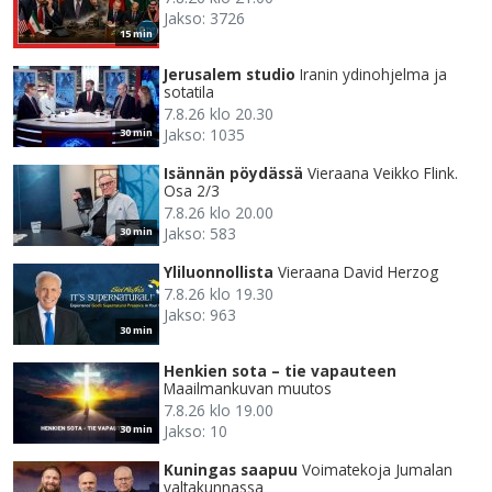
Jakso: 3726
15 min
Jerusalem studio
Iranin ydinohjelma ja
sotatila
7.8.26 klo 20.30
Jakso: 1035
30 min
Isännän pöydässä
Vieraana Veikko Flink.
Osa 2/3
7.8.26 klo 20.00
Jakso: 583
30 min
Yliluonnollista
Vieraana David Herzog
7.8.26 klo 19.30
Jakso: 963
30 min
Henkien sota – tie vapauteen
Maailmankuvan muutos
7.8.26 klo 19.00
Jakso: 10
30 min
Kuningas saapuu
Voimatekoja Jumalan
valtakunnassa