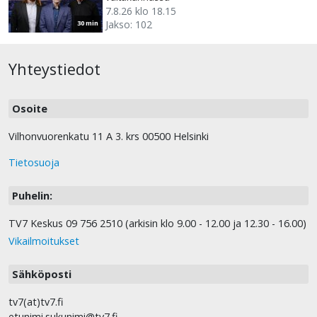
7.8.26 klo 18.15
Jakso: 102
30 min
Yhteystiedot
Osoite
Vilhonvuorenkatu 11 A 3. krs 00500 Helsinki
Tietosuoja
Puhelin:
TV7 Keskus 09 756 2510 (arkisin klo 9.00 - 12.00 ja 12.30 - 16.00)
Vikailmoitukset
Sähköposti
tv7(at)tv7.fi
etunimi.sukunimi@tv7.fi