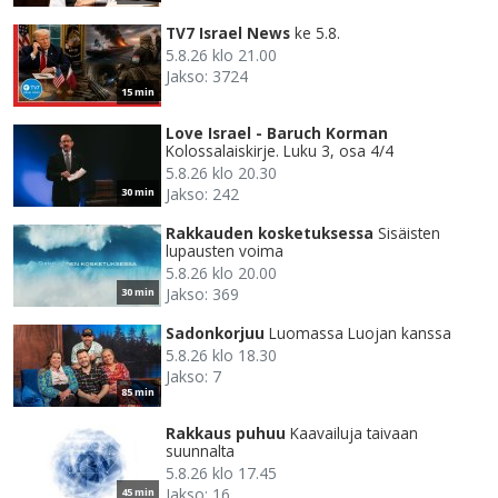
TV7 Israel News
ke 5.8.
5.8.26 klo 21.00
Jakso: 3724
15 min
Love Israel - Baruch Korman
Kolossalaiskirje. Luku 3, osa 4/4
5.8.26 klo 20.30
Jakso: 242
30 min
Rakkauden kosketuksessa
Sisäisten
lupausten voima
5.8.26 klo 20.00
Jakso: 369
30 min
Sadonkorjuu
Luomassa Luojan kanssa
5.8.26 klo 18.30
Jakso: 7
85 min
Rakkaus puhuu
Kaavailuja taivaan
suunnalta
5.8.26 klo 17.45
Jakso: 16
45 min