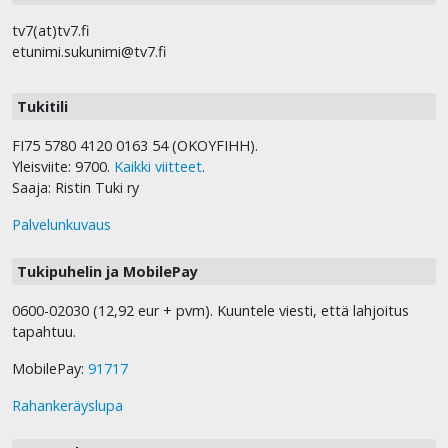
tv7(at)tv7.fi
etunimi.sukunimi@tv7.fi
Tukitili
FI75 5780 4120 0163 54 (OKOYFIHH).
Yleisviite: 9700.
Kaikki viitteet
.
Saaja: Ristin Tuki ry
Palvelunkuvaus
Tukipuhelin ja MobilePay
0600-02030 (12,92 eur + pvm). Kuuntele viesti, että lahjoitus
tapahtuu.
MobilePay:
91717
Rahankeräyslupa