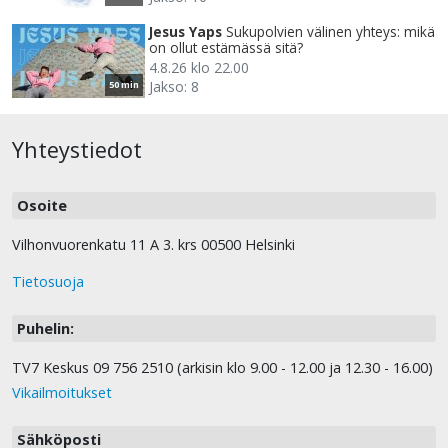
Jesus Yaps
Sukupolvien välinen yhteys: mikä
on ollut estämässä sitä?
4.8.26 klo 22.00
Jakso: 8
50 min
Yhteystiedot
Osoite
Vilhonvuorenkatu 11 A 3. krs 00500 Helsinki
Tietosuoja
Puhelin:
TV7 Keskus 09 756 2510 (arkisin klo 9.00 - 12.00 ja 12.30 - 16.00)
Vikailmoitukset
Sähköposti