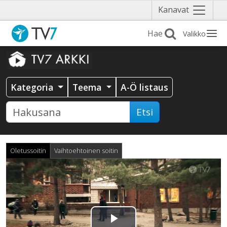
Näytä
Kanavat
valikko
Valikko
Kategoria
Teema
A-Ö listaus
Etsi
Oletussoitin
Vaihtoehtoinen soitin