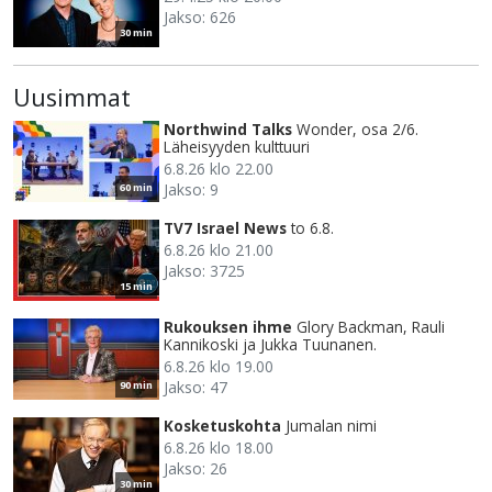
Jakso: 626
30 min
Uusimmat
Northwind Talks
Wonder, osa 2/6.
Läheisyyden kulttuuri
6.8.26 klo 22.00
Jakso: 9
60 min
TV7 Israel News
to 6.8.
6.8.26 klo 21.00
Jakso: 3725
15 min
Rukouksen ihme
Glory Backman, Rauli
Kannikoski ja Jukka Tuunanen.
6.8.26 klo 19.00
Jakso: 47
90 min
Kosketuskohta
Jumalan nimi
6.8.26 klo 18.00
Jakso: 26
30 min