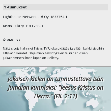
Y-tunnukset
Lighthouse Network Ltd Oy: 1833754-1
Ristin Tuki ry: 1911738-0
© 2026 TV7
Näitä sivuja hallinnoi Taivas TV7, joka pidättää itsellään kaikki sivuihin
liittyvät oikeudet. Ohjelmien, tekstityksien tai niiden osien
julkaiseminen ilman lupaa on kielletty.
Jokaisen kielen on tunnustettava Isän
Jumalan kunniaksi: "Jeesus Kristus on
Herra." (Fil. 2:11)