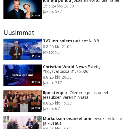
Jumala puhuu
Jokainen voi tuntea Hänet
25.6.24 klo 20.00
Jakso: 587
30 min
Uusimmat
TV7 Jerusalem uutiset
la 8.8.
8.8.26 klo 21.00
Jakso: 931
15 min
Christian World News
Esitetty
Yhdysvalloissa 31.7.2026
8.8.26 klo 20.30
Jakso: 717
30 min
Ilpoistenpiiri
Olemme pelastuneet
Jeesuksen veren hinnalla
8.8.26 klo 19.30
Jakso: 67
60 min
Markuksen evankeliumi
Jeesuksen kaste
ja kiusaus
8.8.26 klo 19.00