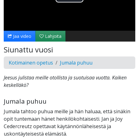
Toista
Video
Jaa video
Lahjoita
Siunattu vuosi
Kotimainen opetus
Jumala puhuu
Jeesus julistaa meille otollista ja suotuisaa vuotta. Kaiken
keskelläkö?
Jumala puhuu
Jumala tahtoo puhua meille ja hän haluaa, että sinäkin
opit tuntemaan hänet henkilökohtaisesti. Jan ja Joy
Cedercreutz opettavat käytännönläheisestä ja
uskontäyteisestä elämästä.