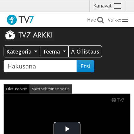
Näytä
Kanavat
valikko
Valikko
Kategoria
Teema
A-Ö listaus
Etsi
Oletussoitin
Vaihtoehtoinen soitin