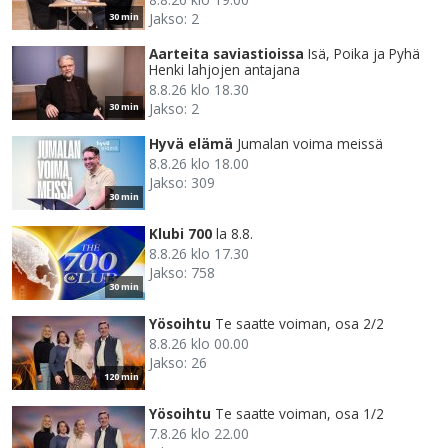
Jakso: 2
30 min
Aarteita saviastioissa
Isä, Poika ja Pyhä
Henki lahjojen antajana
8.8.26 klo 18.30
Jakso: 2
30 min
Hyvä elämä
Jumalan voima meissä
8.8.26 klo 18.00
Jakso: 309
30 min
Klubi 700
la 8.8.
8.8.26 klo 17.30
Jakso: 758
30 min
Yösoihtu
Te saatte voiman, osa 2/2
8.8.26 klo 00.00
Jakso: 26
120 min
Yösoihtu
Te saatte voiman, osa 1/2
7.8.26 klo 22.00