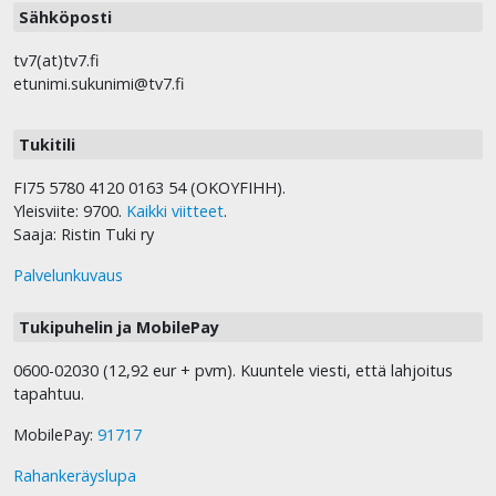
Sähköposti
tv7(at)tv7.fi
etunimi.sukunimi@tv7.fi
Tukitili
FI75 5780 4120 0163 54 (OKOYFIHH).
Yleisviite: 9700.
Kaikki viitteet
.
Saaja: Ristin Tuki ry
Palvelunkuvaus
Tukipuhelin ja MobilePay
0600-02030 (12,92 eur + pvm). Kuuntele viesti, että lahjoitus
tapahtuu.
MobilePay:
91717
Rahankeräyslupa