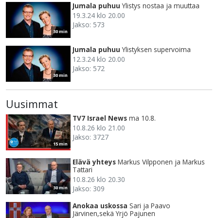
Jumala puhuu
Ylistys nostaa ja muuttaa
19.3.24 klo 20.00
Jakso: 573
30 min
Jumala puhuu
Ylistyksen supervoima
12.3.24 klo 20.00
Jakso: 572
30 min
Uusimmat
TV7 Israel News
ma 10.8.
10.8.26 klo 21.00
Jakso: 3727
15 min
Elävä yhteys
Markus Vilpponen ja Markus
Tattari
10.8.26 klo 20.30
Jakso: 309
30 min
Anokaa uskossa
Sari ja Paavo
Järvinen,sekä Yrjö Pajunen