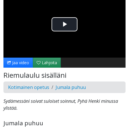
Toista
Video
Jaa video
Lahjoita
Riemulaulu sisälläni
Kotimainen opetus
Jumala puhuu
Sydämessäni soivat suloiset soinnut, Pyhä Henki minussa
ylistää.
Jumala puhuu