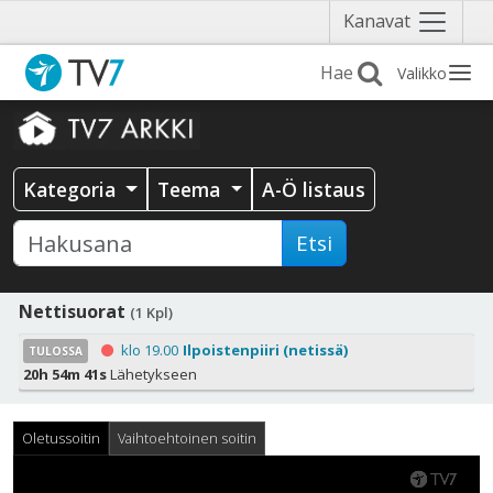
Näytä
Kanavat
valikko
Valikko
Kategoria
Teema
A-Ö listaus
Etsi
Nettisuorat
(1 Kpl)
klo 19.00
Ilpoistenpiiri (netissä)
TULOSSA
20h 54m 41s
Lähetykseen
Oletussoitin
Vaihtoehtoinen soitin