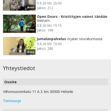
9.8.26 klo 20.00
Jakso: 212
30 min
Open Doors - Kristittyjen vainot tänään
Vietnam
9.8.26 klo 19.15
Jakso: 188
15 min
Jumalanpalvelus
Urjalan seurakunnasta
9.8.26 klo 10.00
Jakso: 286
45 min
Yhteystiedot
Osoite
Vilhonvuorenkatu 11 A 3. krs 00500 Helsinki
Tietosuoja