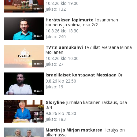
10.8.26 klo 19.00
Jakso: 132
90 min
Herätyksen läpimurto
Ilosanoman
kauneus ja voima, osa 2/2
10.8.26 klo 18.30
Jakso: 240
30 min
TV7:n aamukahvi
TV7-illat. Vieraana Minna
Moilanen
10.8.26 klo 10.00
Jakso: 27
15 min
Israelilaiset kohtaavat Messiaan
Or
9.8.26 klo 22.50
Jakso: 19
10 min
Gloryline
Jumalan kaltainen rakkaus, osa
3/4
9.8.26 klo 20.30
Jakso: 183
30 min
Martin ja Mirjan matkassa
Herätys on
alkamassa