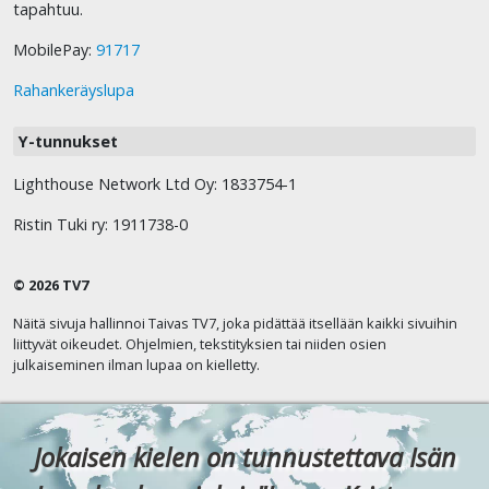
tapahtuu.
MobilePay:
91717
Rahankeräyslupa
Y-tunnukset
Lighthouse Network Ltd Oy: 1833754-1
Ristin Tuki ry: 1911738-0
© 2026 TV7
Näitä sivuja hallinnoi Taivas TV7, joka pidättää itsellään kaikki sivuihin
liittyvät oikeudet. Ohjelmien, tekstityksien tai niiden osien
julkaiseminen ilman lupaa on kielletty.
Jokaisen kielen on tunnustettava Isän