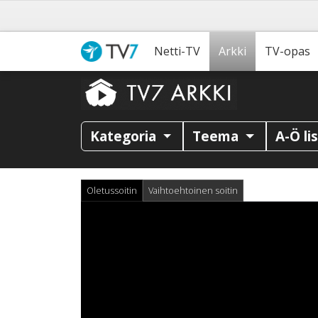
Netti-TV
Arkki
TV-opas
Kategoria
Teema
A-Ö li
Oletussoitin
Vaihtoehtoinen soitin