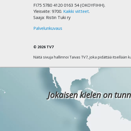
FI75 5780 4120 0163 54 (OKOYFIHH).
Yleisviite: 9700.
Kaikki viitteet
.
Saaja: Ristin Tuki ry
Palvelunkuvaus
© 2026 TV7
Näitä sivuja hallinnoi Taivas TV7, joka pidättää itsellään 
Jokaisen kielen on tunn