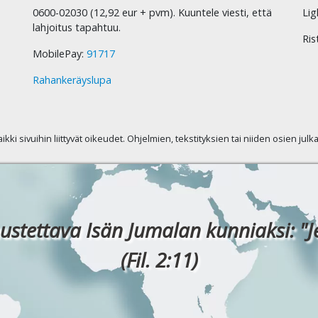
0600-02030 (12,92 eur + pvm). Kuuntele viesti, että
Lig
lahjoitus tapahtuu.
Ris
MobilePay:
91717
Rahankeräyslupa
kaikki sivuihin liittyvät oikeudet. Ohjelmien, tekstityksien tai niiden osien jul
ustettava Isän Jumalan kunniaksi: "J
(Fil. 2:11)