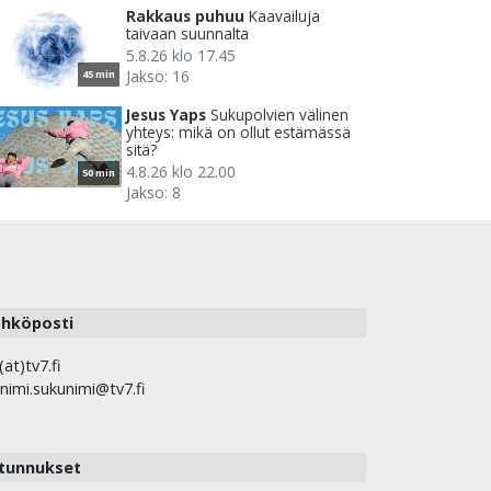
Rakkaus puhuu
Kaavailuja
taivaan suunnalta
5.8.26 klo 17.45
Jakso: 16
45 min
Jesus Yaps
Sukupolvien välinen
yhteys: mikä on ollut estämässä
sitä?
4.8.26 klo 22.00
50 min
Jakso: 8
hköposti
(at)tv7.fi
nimi.sukunimi@tv7.fi
tunnukset