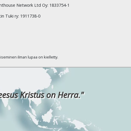
hthouse Network Ltd Oy: 1833754-1
tin Tuki ry: 1911738-0
kaiseminen ilman lupaa on kielletty.
eesus Kristus on Herra."