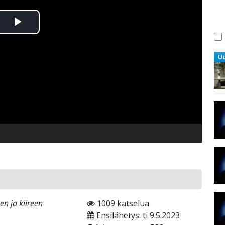
Toista
Video
U
n ja kiireen
1009 katselua
Ensilähetys: ti 9.5.2023