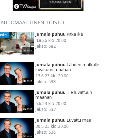
AUTOMAATTINEN TOISTO
Jumala puhuu
Pitkä ikä
usin
4.8.26 klo 20.00
Jakso: 682
30 min
Jumala puhuu
Lähden matkalle
luvattuun maahan
13.6.23 klo 20.00
Jakso: 538
30 min
Jumala puhuu
Tie luvattuun
maahani
6.6.23 klo 20.00
Jakso: 537
30 min
Jumala puhuu
Luvattu maa
30.5.23 klo 20.00
Jakso: 536
30 min