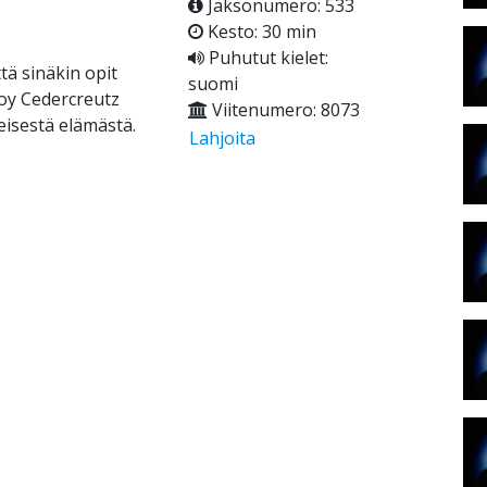
Jaksonumero: 533
Kesto: 30 min
Puhutut kielet:
tä sinäkin opit
suomi
Joy Cedercreutz
Viitenumero: 8073
eisestä elämästä.
Lahjoita