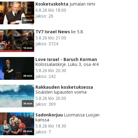
Kosketuskohta
Jumalan nimi
6.8.26 klo 18.00
Jakso: 26
30 min
TV7 Israel News
ke 5.8.
5.8.26 klo 21.00
Jakso: 3724
15 min
Love Israel - Baruch Korman
Kolossalaiskirje. Luku 3, osa 4/4
5.8.26 klo 20.30
Jakso: 242
30 min
Rakkauden kosketuksessa
Sisäisten lupausten voima
5.8.26 klo 20.00
Jakso: 369
30 min
Sadonkorjuu
Luomassa Luojan
kanssa
5.8.26 klo 18.30
Jakso: 7
85 min