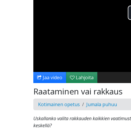
Jaa video
Lahjoita
Raataminen vai rakkaus
Kotimainen opetus
Jumala puhuu
Uskallanko valita rakkauden kaikkien vaatimuste
keskellä?