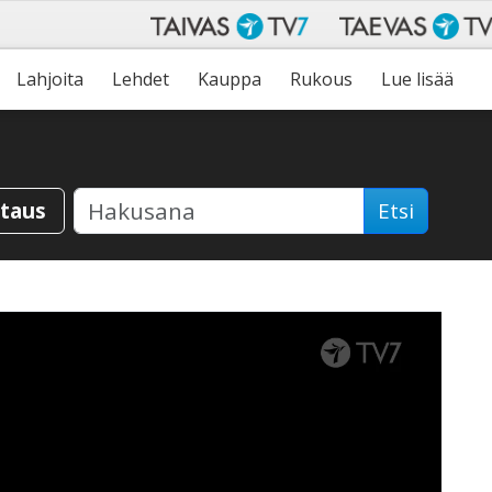
Lahjoita
Lehdet
Kauppa
Rukous
Lue lisää
staus
Etsi