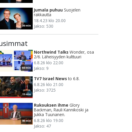
Jumala puhuu
Suojelen
rakkautta
18.4.23 klo 20.00
Jakso: 530
30 min
usimmat
Northwind Talks
Wonder, osa
2/6. Läheisyyden kulttuuri
6.8.26 klo 22.00
Jakso: 9
60 min
TV7 Israel News
to 6.8.
6.8.26 klo 21.00
Jakso: 3725
15 min
Rukouksen ihme
Glory
Backman, Rauli Kannikoski ja
Jukka Tuunanen.
6.8.26 klo 19.00
90 min
Jakso: 47