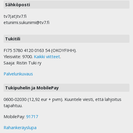
Sähköposti
tv7(at)tv7.fi
etunimi.sukunimi@tv7.fi
Tukitili
FI75 5780 4120 0163 54 (OKOYFIHH).
Yleisviite: 9700.
Kaikki viitteet
.
Saaja: Ristin Tuki ry
Palvelunkuvaus
Tukipuhelin ja MobilePay
0600-02030 (12,92 eur + pvm). Kuuntele viesti, että lahjoitus
tapahtuu.
MobilePay:
91717
Rahankeräyslupa