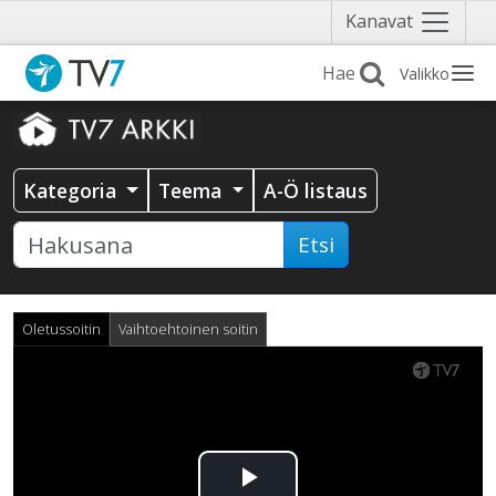
Näytä
Kanavat
valikko
Valikko
Kategoria
Teema
A-Ö listaus
Etsi
Oletussoitin
Vaihtoehtoinen soitin