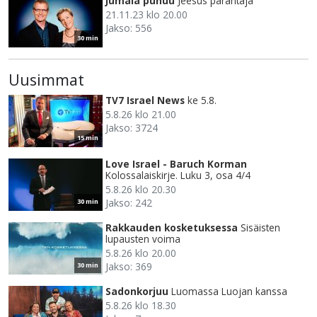
Jumala puhuu
Jeesus parantaja
21.11.23 klo 20.00
Jakso: 556
30 min
Uusimmat
TV7 Israel News
ke 5.8.
5.8.26 klo 21.00
Jakso: 3724
15 min
Love Israel - Baruch Korman
Kolossalaiskirje. Luku 3, osa 4/4
5.8.26 klo 20.30
Jakso: 242
30 min
Rakkauden kosketuksessa
Sisäisten
lupausten voima
5.8.26 klo 20.00
Jakso: 369
30 min
Sadonkorjuu
Luomassa Luojan kanssa
5.8.26 klo 18.30