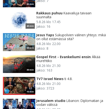
Jakso: 7
85 min
Rakkaus puhuu
Kaavailuja taivaan
suunnalta
5.8.26 klo 17.45
Jakso: 16
45 min
Jesus Yaps
Sukupolvien välinen yhteys: mikä
on ollut estämässä sitä?
4.8.26 klo 22.00
Jakso: 8
50 min
Gospel First - Evankeliumi ensin
Älkää
murehtiko
4.8.26 klo 21.30
Jakso: 163
30 min
TV7 Israel News
ti 4.8.
4.8.26 klo 21.00
Jakso: 3723
15 min
Jerusalem studio
Libanon: Diplomatian ja
sodan välissä