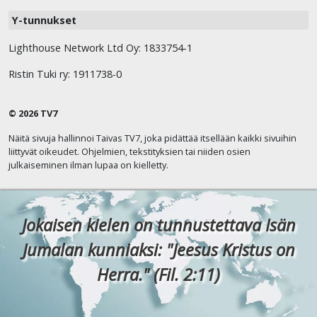
Y-tunnukset
Lighthouse Network Ltd Oy: 1833754-1
Ristin Tuki ry: 1911738-0
© 2026 TV7
Näitä sivuja hallinnoi Taivas TV7, joka pidättää itsellään kaikki sivuihin
liittyvät oikeudet. Ohjelmien, tekstityksien tai niiden osien
julkaiseminen ilman lupaa on kielletty.
Jokaisen kielen on tunnustettava Isän
Jumalan kunniaksi: "Jeesus Kristus on
Herra." (Fil. 2:11)