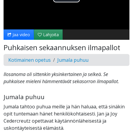
Toista
Video
Jaa video
Lahjoita
Puhkaisen sekaannuksen ilmapallot
Kotimainen opetus
Jumala puhuu
Ilosanoma oli sittenkin yksinkertainen ja selkeä. Se
puhkaisee mieleni hämmentävät sekasorron ilmapallot.
Jumala puhuu
Jumala tahtoo puhua meille ja hän haluaa, että sinäkin
opit tuntemaan hänet henkilökohtaisesti. Jan ja Joy
Cedercreutz opettavat käytännönläheisestä ja
uskontäyteisestä elämästä.