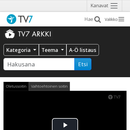
Näytä
Kanavat
valikko
Valikko
Kategoria
Teema
A-Ö listaus
Etsi
Oletussoitin
Vaihtoehtoinen soitin