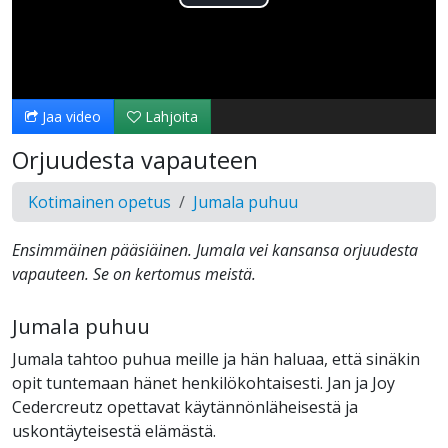
Toista
Video
Jaa video
Lahjoita
Orjuudesta vapauteen
Kotimainen opetus
Jumala puhuu
Ensimmäinen pääsiäinen. Jumala vei kansansa orjuudesta
vapauteen. Se on kertomus meistä.
Jumala puhuu
Jumala tahtoo puhua meille ja hän haluaa, että sinäkin
opit tuntemaan hänet henkilökohtaisesti. Jan ja Joy
Cedercreutz opettavat käytännönläheisestä ja
uskontäyteisestä elämästä.