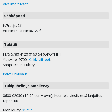
Vikailmoitukset
Sähköposti
tv7(at)tv7.fi
etunimi.sukunimi@tv7.fi
Tukitili
FI75 5780 4120 0163 54 (OKOYFIHH).
Yleisviite: 9700.
Kaikki viitteet
.
Saaja: Ristin Tuki ry
Palvelunkuvaus
Tukipuhelin ja MobilePay
0600-02030 (12,92 eur + pvm). Kuuntele viesti, että lahjoitus
tapahtuu.
MobilePay:
91717