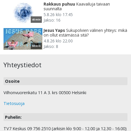
Rakkaus puhuu
Kaavailuja taivaan
suunnalta
5.8.26 klo 17.45
Jakso: 16
45 min
Jesus Yaps
Sukupolvien välinen yhteys: mikä
on ollut estämässä sitä?
4.8.26 klo 22.00
Jakso: 8
50 min
Yhteystiedot
Osoite
Vilhonvuorenkatu 11 A 3. krs 00500 Helsinki
Tietosuoja
Puhelin:
TV7 Keskus 09 756 2510 (arkisin klo 9.00 - 12.00 ja 12.30 - 16.00)