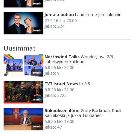
30 min
Jumala puhuu
Lähdemme Jerusalemiin
27.9.16 klo 20.00
Jakso: 224
30 min
Uusimmat
Northwind Talks
Wonder, osa 2/6.
Läheisyyden kulttuuri
6.8.26 klo 22.00
Jakso: 9
60 min
TV7 Israel News
to 6.8.
6.8.26 klo 21.00
Jakso: 3725
15 min
Rukouksen ihme
Glory Backman, Rauli
Kannikoski ja Jukka Tuunanen.
6.8.26 klo 19.00
Jakso: 47
90 min