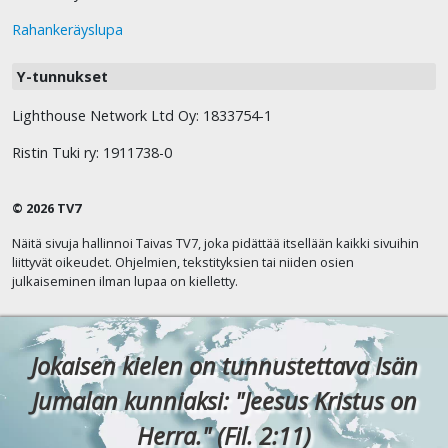
Rahankeräyslupa
Y-tunnukset
Lighthouse Network Ltd Oy: 1833754-1
Ristin Tuki ry: 1911738-0
© 2026 TV7
Näitä sivuja hallinnoi Taivas TV7, joka pidättää itsellään kaikki sivuihin
liittyvät oikeudet. Ohjelmien, tekstityksien tai niiden osien
julkaiseminen ilman lupaa on kielletty.
Jokaisen kielen on tunnustettava Isän
Jumalan kunniaksi: "Jeesus Kristus on
Herra." (Fil. 2:11)