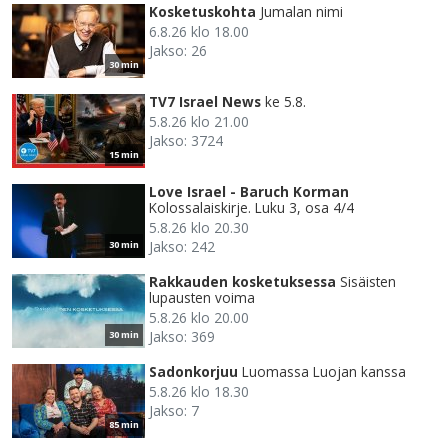
Kosketuskohta
Jumalan nimi
6.8.26 klo 18.00
Jakso: 26
30 min
TV7 Israel News
ke 5.8.
5.8.26 klo 21.00
Jakso: 3724
15 min
Love Israel - Baruch Korman
Kolossalaiskirje. Luku 3, osa 4/4
5.8.26 klo 20.30
Jakso: 242
30 min
Rakkauden kosketuksessa
Sisäisten
lupausten voima
5.8.26 klo 20.00
Jakso: 369
30 min
Sadonkorjuu
Luomassa Luojan kanssa
5.8.26 klo 18.30
Jakso: 7
85 min