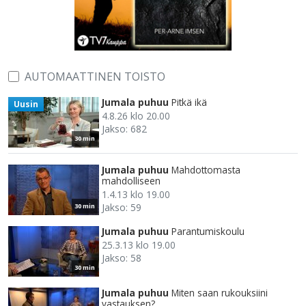
AUTOMAATTINEN TOISTO
Jumala puhuu
Pitkä ikä
Uusin
4.8.26 klo 20.00
Jakso: 682
30 min
Jumala puhuu
Mahdottomasta
mahdolliseen
1.4.13 klo 19.00
Jakso: 59
30 min
Jumala puhuu
Parantumiskoulu
25.3.13 klo 19.00
Jakso: 58
30 min
Jumala puhuu
Miten saan rukouksiini
vastauksen?