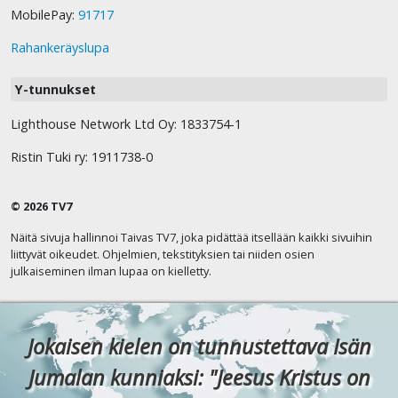
MobilePay:
91717
Rahankeräyslupa
Y-tunnukset
Lighthouse Network Ltd Oy: 1833754-1
Ristin Tuki ry: 1911738-0
© 2026 TV7
Näitä sivuja hallinnoi Taivas TV7, joka pidättää itsellään kaikki sivuihin
liittyvät oikeudet. Ohjelmien, tekstityksien tai niiden osien
julkaiseminen ilman lupaa on kielletty.
Jokaisen kielen on tunnustettava Isän
Jumalan kunniaksi: "Jeesus Kristus on