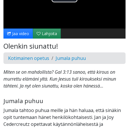
Toista
Video
Jaa video
Lahjoita
Olenkin siunattu!
Kotimainen opetus
Jumala puhuu
Miten se on mahdollista? Gal 3:13 sanoo, että kirous on
murrettu elämäni yltä. Kun Jeesus tuli kiroukseksi minun
tähteni. Ja nyt olen siunattu, koska olen hänessä...
Jumala puhuu
Jumala tahtoo puhua meille ja hän haluaa, että sinäkin
opit tuntemaan hänet henkilökohtaisesti. Jan ja Joy
Cedercreutz opettavat käytännönläheisestä ja