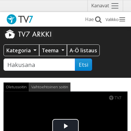
Näytä
Kanavat
valikko
Valikko
Kategoria
Teema
A-Ö listaus
Etsi
Oletussoitin
Vaihtoehtoinen soitin