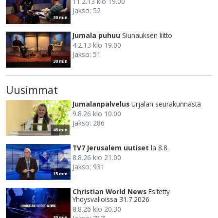
11.2.13 klo 19.00
Jakso: 52
30 min
Jumala puhuu
Siunauksen liitto
4.2.13 klo 19.00
Jakso: 51
30 min
Uusimmat
Jumalanpalvelus
Urjalan seurakunnasta
9.8.26 klo 10.00
Jakso: 286
45 min
TV7 Jerusalem uutiset
la 8.8.
8.8.26 klo 21.00
Jakso: 931
15 min
Christian World News
Esitetty
Yhdysvalloissa 31.7.2026
8.8.26 klo 20.30
30 min