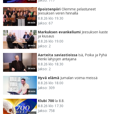
Jakso: 717
Ilpoistenpiiri
Olemme pelastuneet
Jeesuksen veren hinnalla
8.8.26 klo 19.30
Jakso: 67
60 min
Markuksen evankeliumi
Jeesuksen kaste
ja kiusaus
8.8.26 klo 19.00
Jakso: 2
30 min
Aarteita saviastioissa
Isä, Poika ja Pyhä
Henki lahjojen antajana
8.8.26 klo 18.30
Jakso: 2
30 min
Hyvä elämä
Jumalan voima meissä
8.8.26 klo 18.00
Jakso: 309
30 min
Klubi 700
la 8.8.
8.8.26 klo 17.30
Jakso: 758