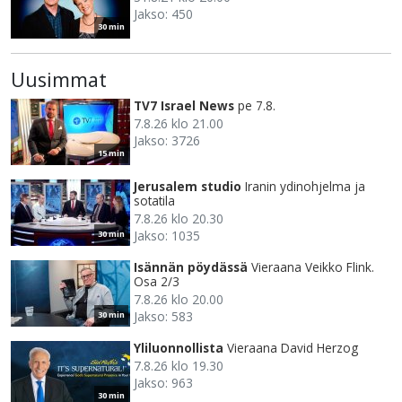
Jakso: 450
30 min
Uusimmat
TV7 Israel News
pe 7.8.
7.8.26 klo 21.00
Jakso: 3726
15 min
Jerusalem studio
Iranin ydinohjelma ja
sotatila
7.8.26 klo 20.30
Jakso: 1035
30 min
Isännän pöydässä
Vieraana Veikko Flink.
Osa 2/3
7.8.26 klo 20.00
Jakso: 583
30 min
Yliluonnollista
Vieraana David Herzog
7.8.26 klo 19.30
Jakso: 963
30 min