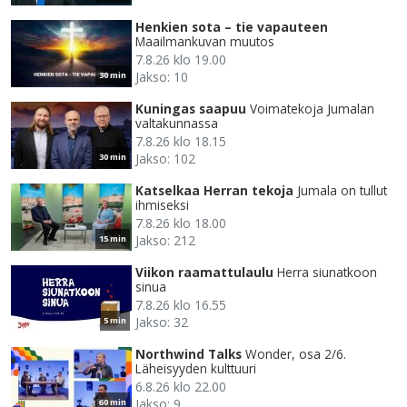
Henkien sota – tie vapauteen
Maailmankuvan muutos
7.8.26 klo 19.00
Jakso: 10
30 min
Kuningas saapuu
Voimatekoja Jumalan
valtakunnassa
7.8.26 klo 18.15
Jakso: 102
30 min
Katselkaa Herran tekoja
Jumala on tullut
ihmiseksi
7.8.26 klo 18.00
Jakso: 212
15 min
Viikon raamattulaulu
Herra siunatkoon
sinua
7.8.26 klo 16.55
Jakso: 32
5 min
Northwind Talks
Wonder, osa 2/6.
Läheisyyden kulttuuri
6.8.26 klo 22.00
Jakso: 9
60 min