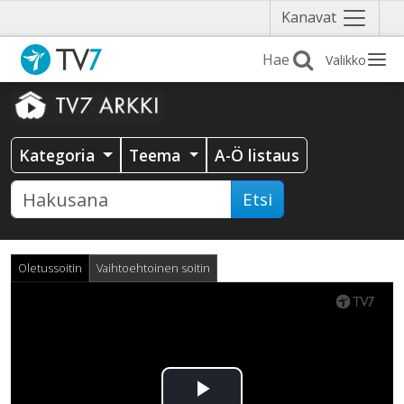
Näytä
Kanavat
valikko
Valikko
Kategoria
Teema
A-Ö listaus
Etsi
Oletussoitin
Vaihtoehtoinen soitin