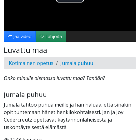
Toista
Video
Jaa video
Lahjoita
Luvattu maa
Kotimainen opetus
Jumala puhuu
Onko minulle olemassa luvattu maa? Tänään?
Jumala puhuu
Jumala tahtoo puhua meille ja hän haluaa, että sinäkin
opit tuntemaan hänet henkilökohtaisesti. Jan ja Joy
Cedercreutz opettavat käytännönläheisestä ja
uskontäyteisestä elämästä.
1248 katselua