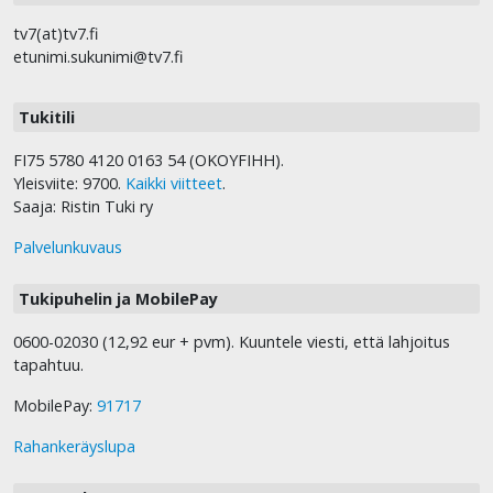
tv7(at)tv7.fi
etunimi.sukunimi@tv7.fi
Tukitili
FI75 5780 4120 0163 54 (OKOYFIHH).
Yleisviite: 9700.
Kaikki viitteet
.
Saaja: Ristin Tuki ry
Palvelunkuvaus
Tukipuhelin ja MobilePay
0600-02030 (12,92 eur + pvm). Kuuntele viesti, että lahjoitus
tapahtuu.
MobilePay:
91717
Rahankeräyslupa