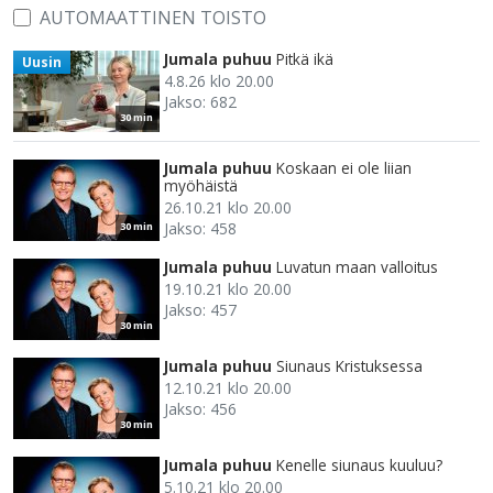
AUTOMAATTINEN TOISTO
Jumala puhuu
Pitkä ikä
Uusin
4.8.26 klo 20.00
Jakso: 682
30 min
Jumala puhuu
Koskaan ei ole liian
myöhäistä
26.10.21 klo 20.00
Jakso: 458
30 min
Jumala puhuu
Luvatun maan valloitus
19.10.21 klo 20.00
Jakso: 457
30 min
Jumala puhuu
Siunaus Kristuksessa
12.10.21 klo 20.00
Jakso: 456
30 min
Jumala puhuu
Kenelle siunaus kuuluu?
5.10.21 klo 20.00