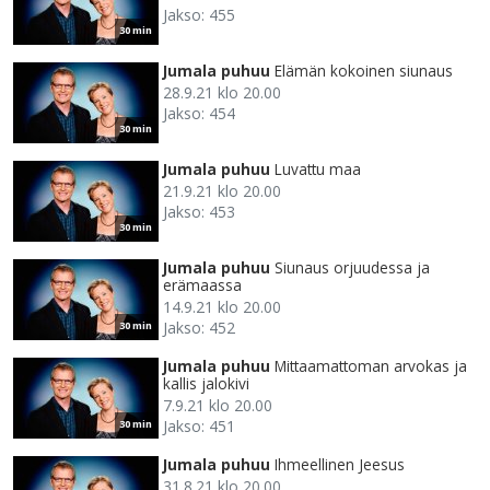
Jakso: 455
30 min
Jumala puhuu
Elämän kokoinen siunaus
28.9.21 klo 20.00
Jakso: 454
30 min
Jumala puhuu
Luvattu maa
21.9.21 klo 20.00
Jakso: 453
30 min
Jumala puhuu
Siunaus orjuudessa ja
erämaassa
14.9.21 klo 20.00
Jakso: 452
30 min
Jumala puhuu
Mittaamattoman arvokas ja
kallis jalokivi
7.9.21 klo 20.00
Jakso: 451
30 min
Jumala puhuu
Ihmeellinen Jeesus
31.8.21 klo 20.00