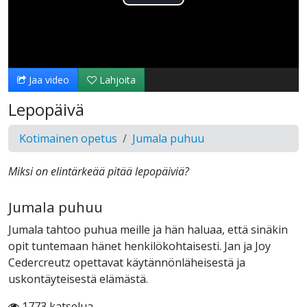
Toista
Video
Jaa video
Lahjoita
Lepopäivä
Kotimainen opetus
Jumala puhuu
Miksi on elintärkeää pitää lepopäiviä?
Jumala puhuu
Jumala tahtoo puhua meille ja hän haluaa, että sinäkin
opit tuntemaan hänet henkilökohtaisesti. Jan ja Joy
Cedercreutz opettavat käytännönläheisestä ja
uskontäyteisestä elämästä.
1773 katselua