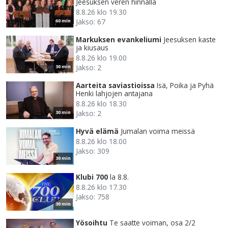
Jeesuksen veren hinnalla
8.8.26 klo 19.30
Jakso: 67
60 min
Markuksen evankeliumi
Jeesuksen kaste
ja kiusaus
8.8.26 klo 19.00
Jakso: 2
30 min
Aarteita saviastioissa
Isä, Poika ja Pyhä
Henki lahjojen antajana
8.8.26 klo 18.30
Jakso: 2
30 min
Hyvä elämä
Jumalan voima meissä
8.8.26 klo 18.00
Jakso: 309
30 min
Klubi 700
la 8.8.
8.8.26 klo 17.30
Jakso: 758
30 min
Yösoihtu
Te saatte voiman, osa 2/2