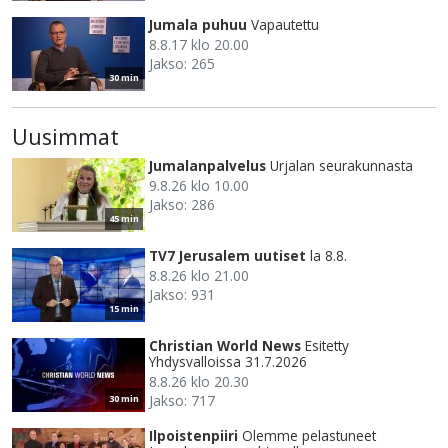
Jumala puhuu
Vapautettu
8.8.17 klo 20.00
Jakso: 265
30 min
Uusimmat
Jumalanpalvelus
Urjalan seurakunnasta
9.8.26 klo 10.00
Jakso: 286
45 min
TV7 Jerusalem uutiset
la 8.8.
8.8.26 klo 21.00
Jakso: 931
15 min
Christian World News
Esitetty
Yhdysvalloissa 31.7.2026
8.8.26 klo 20.30
Jakso: 717
30 min
Ilpoistenpiiri
Olemme pelastuneet