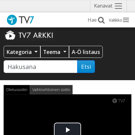
Näytä
Kanavat
valikko
Valikko
Kategoria
Teema
A-Ö listaus
Etsi
Oletussoitin
Vaihtoehtoinen soitin