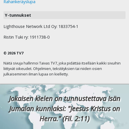
Rahankeräyslupa
Y-tunnukset
Lighthouse Network Ltd Oy: 1833754-1
Ristin Tuki ry: 1911738-0
© 2026 TV7
Näitä sivuja hallinnoi Taivas TV7, joka pidättää itsellään kaikki sivuihin
liittyvät oikeudet. Ohjelmien, tekstityksien tai niiden osien
julkaiseminen ilman lupaa on kielletty.
Jokaisen kielen on tunnustettava Isän
Jumalan kunniaksi: "Jeesus Kristus on
Herra." (Fil. 2:11)