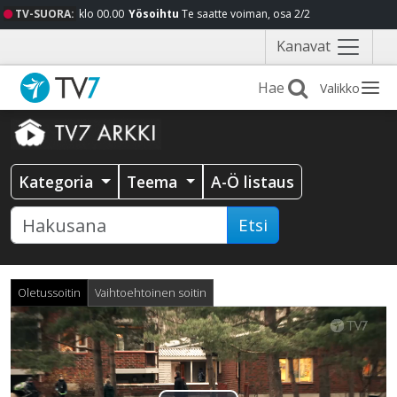
TV-SUORA:
klo 00.00
Yösoihtu
Te saatte voiman, osa 2/2
Näytä
Kanavat
valikko
Valikko
Kategoria
Teema
A-Ö listaus
Etsi
Oletussoitin
Vaihtoehtoinen soitin