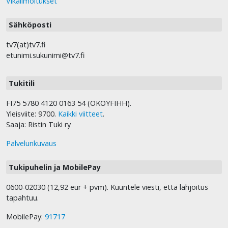
Vikailmoitukset
Sähköposti
tv7(at)tv7.fi
etunimi.sukunimi@tv7.fi
Tukitili
FI75 5780 4120 0163 54 (OKOYFIHH).
Yleisviite: 9700.
Kaikki viitteet
.
Saaja: Ristin Tuki ry
Palvelunkuvaus
Tukipuhelin ja MobilePay
0600-02030 (12,92 eur + pvm). Kuuntele viesti, että lahjoitus
tapahtuu.
MobilePay:
91717