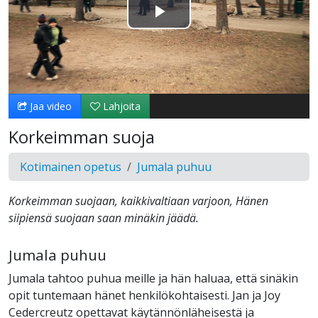
Toista
Video
Jaa video
Lahjoita
Korkeimman suoja
Kotimainen opetus
Jumala puhuu
Korkeimman suojaan, kaikkivaltiaan varjoon, Hänen
siipiensä suojaan saan minäkin jäädä.
Jumala puhuu
Jumala tahtoo puhua meille ja hän haluaa, että sinäkin
opit tuntemaan hänet henkilökohtaisesti. Jan ja Joy
Cedercreutz opettavat käytännönläheisestä ja