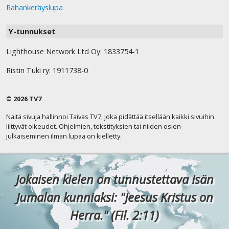
Rahankeräyslupa
Y-tunnukset
Lighthouse Network Ltd Oy: 1833754-1
Ristin Tuki ry: 1911738-0
© 2026 TV7
Näitä sivuja hallinnoi Taivas TV7, joka pidättää itsellään kaikki sivuihin
liittyvät oikeudet. Ohjelmien, tekstityksien tai niiden osien
julkaiseminen ilman lupaa on kielletty.
Jokaisen kielen on tunnustettava Isän
Jumalan kunniaksi: "Jeesus Kristus on
Herra." (Fil. 2:11)