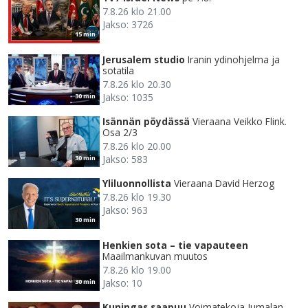
7.8.26 klo 21.00
Jakso: 3726
15 min
Jerusalem studio
Iranin ydinohjelma ja
sotatila
7.8.26 klo 20.30
Jakso: 1035
30 min
Isännän pöydässä
Vieraana Veikko Flink.
Osa 2/3
7.8.26 klo 20.00
Jakso: 583
30 min
Yliluonnollista
Vieraana David Herzog
7.8.26 klo 19.30
Jakso: 963
30 min
Henkien sota – tie vapauteen
Maailmankuvan muutos
7.8.26 klo 19.00
Jakso: 10
30 min
Kuningas saapuu
Voimatekoja Jumalan