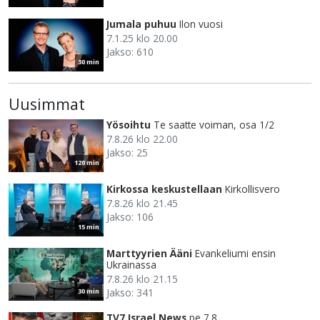
Jumala puhuu
Ilon vuosi
7.1.25 klo 20.00
Jakso: 610
30 min
Uusimmat
Yösoihtu
Te saatte voiman, osa 1/2
7.8.26 klo 22.00
Jakso: 25
120 min
Kirkossa keskustellaan
Kirkollisvero
7.8.26 klo 21.45
Jakso: 106
15 min
Marttyyrien Ääni
Evankeliumi ensin
Ukrainassa
7.8.26 klo 21.15
Jakso: 341
30 min
TV7 Israel News
pe 7.8.