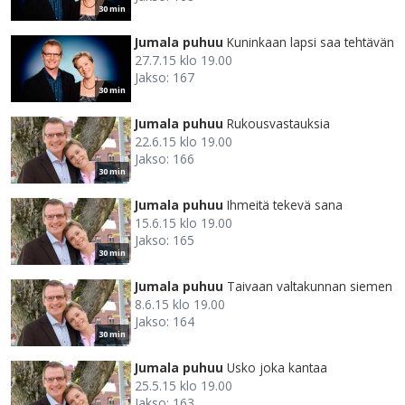
30 min
Jumala puhuu
Kuninkaan lapsi saa tehtävän
27.7.15 klo 19.00
Jakso: 167
30 min
Jumala puhuu
Rukousvastauksia
22.6.15 klo 19.00
Jakso: 166
30 min
Jumala puhuu
Ihmeitä tekevä sana
15.6.15 klo 19.00
Jakso: 165
30 min
Jumala puhuu
Taivaan valtakunnan siemen
8.6.15 klo 19.00
Jakso: 164
30 min
Jumala puhuu
Usko joka kantaa
25.5.15 klo 19.00
Jakso: 163