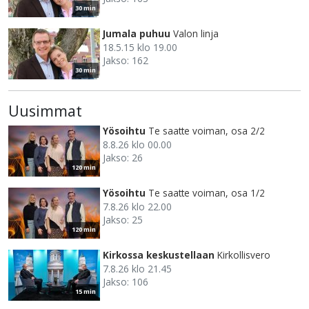
30 min
Jumala puhuu
Valon linja
18.5.15 klo 19.00
Jakso: 162
30 min
Uusimmat
Yösoihtu
Te saatte voiman, osa 2/2
8.8.26 klo 00.00
Jakso: 26
120 min
Yösoihtu
Te saatte voiman, osa 1/2
7.8.26 klo 22.00
Jakso: 25
120 min
Kirkossa keskustellaan
Kirkollisvero
7.8.26 klo 21.45
Jakso: 106
15 min