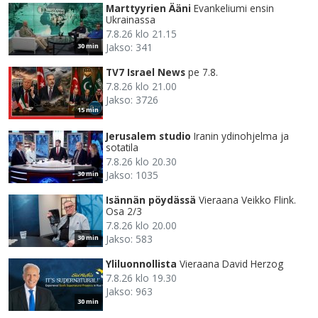
Marttyyrien Ääni
Evankeliumi ensin
Ukrainassa
7.8.26 klo 21.15
Jakso: 341
30 min
TV7 Israel News
pe 7.8.
7.8.26 klo 21.00
Jakso: 3726
15 min
Jerusalem studio
Iranin ydinohjelma ja
sotatila
7.8.26 klo 20.30
Jakso: 1035
30 min
Isännän pöydässä
Vieraana Veikko Flink.
Osa 2/3
7.8.26 klo 20.00
Jakso: 583
30 min
Yliluonnollista
Vieraana David Herzog
7.8.26 klo 19.30
Jakso: 963
30 min