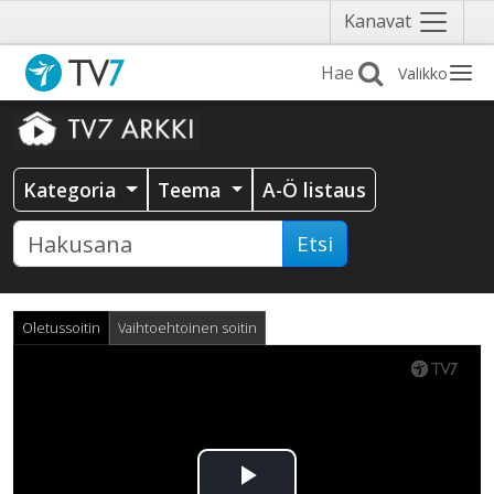
Näytä
Kanavat
valikko
Valikko
Kategoria
Teema
A-Ö listaus
Etsi
Oletussoitin
Vaihtoehtoinen soitin