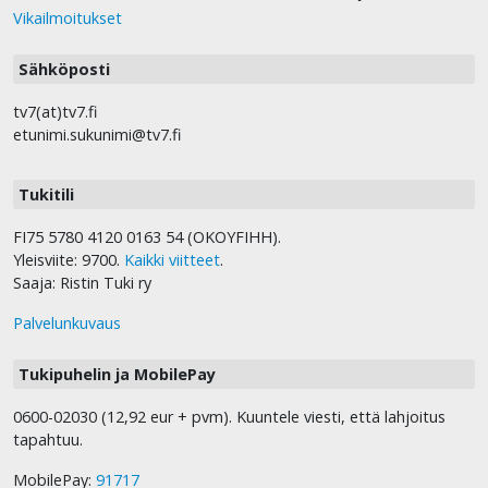
Vikailmoitukset
Sähköposti
tv7(at)tv7.fi
etunimi.sukunimi@tv7.fi
Tukitili
FI75 5780 4120 0163 54 (OKOYFIHH).
Yleisviite: 9700.
Kaikki viitteet
.
Saaja: Ristin Tuki ry
Palvelunkuvaus
Tukipuhelin ja MobilePay
0600-02030 (12,92 eur + pvm). Kuuntele viesti, että lahjoitus
tapahtuu.
MobilePay:
91717