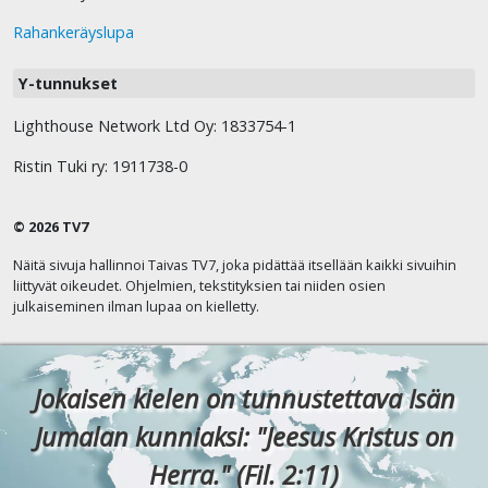
Rahankeräyslupa
Y-tunnukset
Lighthouse Network Ltd Oy: 1833754-1
Ristin Tuki ry: 1911738-0
© 2026 TV7
Näitä sivuja hallinnoi Taivas TV7, joka pidättää itsellään kaikki sivuihin
liittyvät oikeudet. Ohjelmien, tekstityksien tai niiden osien
julkaiseminen ilman lupaa on kielletty.
Jokaisen kielen on tunnustettava Isän
Jumalan kunniaksi: "Jeesus Kristus on
Herra." (Fil. 2:11)