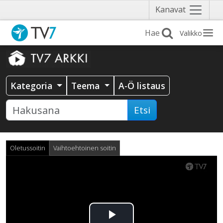
Näytä
Kanavat
valikko
Valikko
Kategoria
Teema
A-Ö listaus
Etsi
Oletussoitin
Vaihtoehtoinen soitin