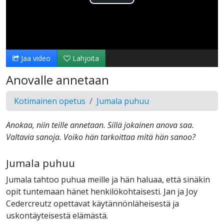
Toista
Video
Jaa video
Lahjoita
Anovalle annetaan
Kotimainen opetus
Jumala puhuu
Anokaa, niin teille annetaan. Sillä jokainen anova saa.
Valtavia sanoja. Voiko hän tarkoittaa mitä hän sanoo?
Jumala puhuu
Jumala tahtoo puhua meille ja hän haluaa, että sinäkin
opit tuntemaan hänet henkilökohtaisesti. Jan ja Joy
Cedercreutz opettavat käytännönläheisestä ja
uskontäyteisestä elämästä.