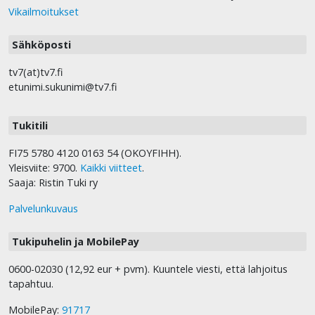
Vikailmoitukset
Sähköposti
tv7(at)tv7.fi
etunimi.sukunimi@tv7.fi
Tukitili
FI75 5780 4120 0163 54 (OKOYFIHH).
Yleisviite: 9700.
Kaikki viitteet
.
Saaja: Ristin Tuki ry
Palvelunkuvaus
Tukipuhelin ja MobilePay
0600-02030 (12,92 eur + pvm). Kuuntele viesti, että lahjoitus
tapahtuu.
MobilePay:
91717