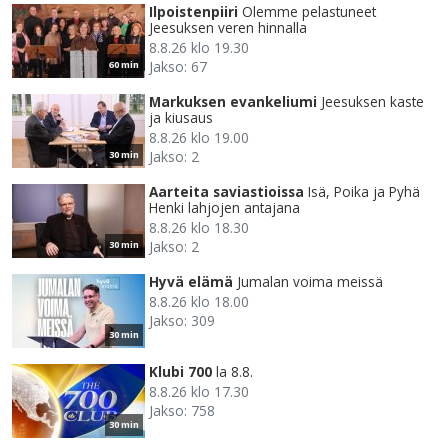
Ilpoistenpiiri
Olemme pelastuneet
Jeesuksen veren hinnalla
8.8.26 klo 19.30
Jakso: 67
60 min
Markuksen evankeliumi
Jeesuksen kaste
ja kiusaus
8.8.26 klo 19.00
Jakso: 2
30 min
Aarteita saviastioissa
Isä, Poika ja Pyhä
Henki lahjojen antajana
8.8.26 klo 18.30
Jakso: 2
30 min
Hyvä elämä
Jumalan voima meissä
8.8.26 klo 18.00
Jakso: 309
30 min
Klubi 700
la 8.8.
8.8.26 klo 17.30
Jakso: 758
30 min