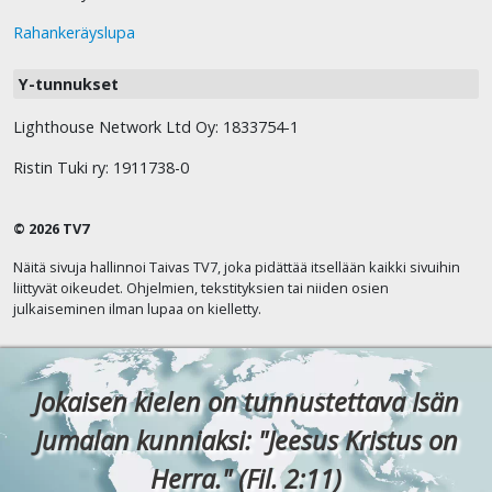
Rahankeräyslupa
Y-tunnukset
Lighthouse Network Ltd Oy: 1833754-1
Ristin Tuki ry: 1911738-0
© 2026 TV7
Näitä sivuja hallinnoi Taivas TV7, joka pidättää itsellään kaikki sivuihin
liittyvät oikeudet. Ohjelmien, tekstityksien tai niiden osien
julkaiseminen ilman lupaa on kielletty.
Jokaisen kielen on tunnustettava Isän
Jumalan kunniaksi: "Jeesus Kristus on
Herra." (Fil. 2:11)