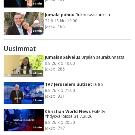
30 min
Jumala puhuu
Rukousvastauksia
22.6.15 klo 19.00
Jakso: 166
30 min
Uusimmat
Jumalanpalvelus
Urjalan seurakunnasta
9.8.26 klo 10.00
Jakso: 286
45 min
TV7 Jerusalem uutiset
la 8.8.
8.8.26 klo 21.00
Jakso: 931
15 min
Christian World News
Esitetty
Yhdysvalloissa 31.7.2026
8.8.26 klo 20.30
Jakso: 717
30 min