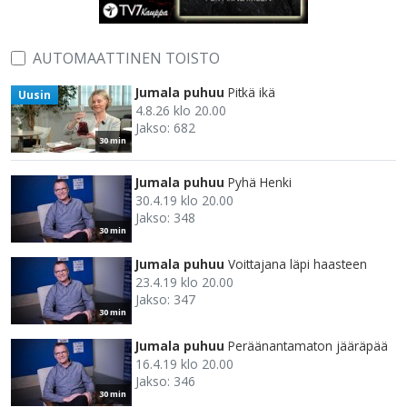
AUTOMAATTINEN TOISTO
Jumala puhuu
Pitkä ikä
Uusin
4.8.26 klo 20.00
Jakso: 682
30 min
Jumala puhuu
Pyhä Henki
30.4.19 klo 20.00
Jakso: 348
30 min
Jumala puhuu
Voittajana läpi haasteen
23.4.19 klo 20.00
Jakso: 347
30 min
Jumala puhuu
Peräänantamaton jääräpää
16.4.19 klo 20.00
Jakso: 346
30 min