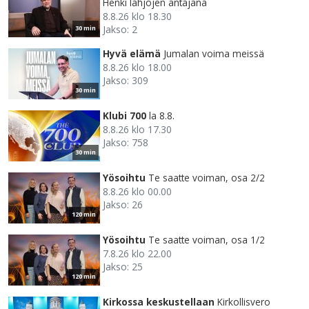
Henki lahjojen antajana
8.8.26 klo 18.30
Jakso: 2
30 min
Hyvä elämä
Jumalan voima meissä
8.8.26 klo 18.00
Jakso: 309
30 min
Klubi 700
la 8.8.
8.8.26 klo 17.30
Jakso: 758
30 min
Yösoihtu
Te saatte voiman, osa 2/2
8.8.26 klo 00.00
Jakso: 26
120 min
Yösoihtu
Te saatte voiman, osa 1/2
7.8.26 klo 22.00
Jakso: 25
120 min
Kirkossa keskustellaan
Kirkollisvero