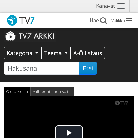
Näytä
Kanavat
valikko
Valikko
Kategoria
Teema
A-Ö listaus
Etsi
Oletussoitin
Vaihtoehtoinen soitin