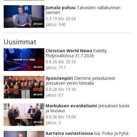
Jumala puhuu
Taivasten valtakunnan
siemen
5.3.19 klo 20.00
Jakso: 340
30 min
Uusimmat
Christian World News
Esitetty
Yhdysvalloissa 31.7.2026
8.8.26 klo 20.30
Jakso: 717
30 min
Ilpoistenpiiri
Olemme pelastuneet
Jeesuksen veren hinnalla
8.8.26 klo 19.30
Jakso: 67
60 min
Markuksen evankeliumi
Jeesuksen kaste
ja kiusaus
8.8.26 klo 19.00
Jakso: 2
30 min
Aarteita saviastioissa
Isä, Poika ja Pyhä