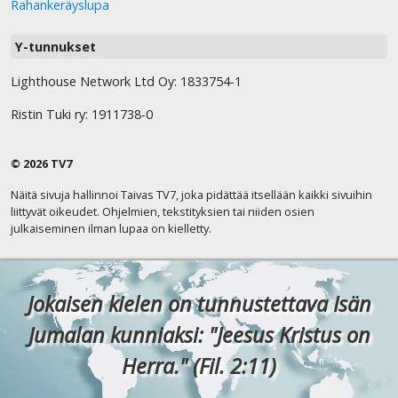
Rahankeräyslupa
Y-tunnukset
Lighthouse Network Ltd Oy: 1833754-1
Ristin Tuki ry: 1911738-0
© 2026 TV7
Näitä sivuja hallinnoi Taivas TV7, joka pidättää itsellään kaikki sivuihin
liittyvät oikeudet. Ohjelmien, tekstityksien tai niiden osien
julkaiseminen ilman lupaa on kielletty.
Jokaisen kielen on tunnustettava Isän
Jumalan kunniaksi: "Jeesus Kristus on
Herra." (Fil. 2:11)