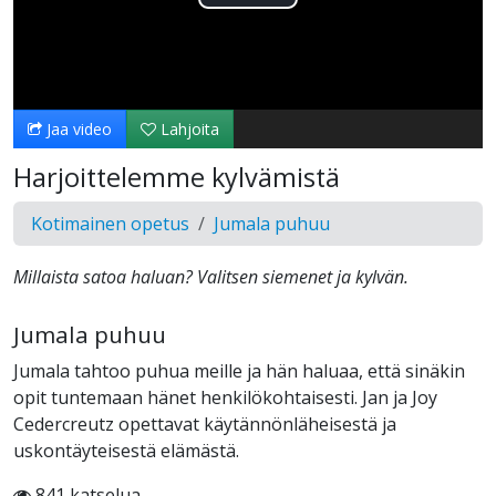
Toista
Video
Jaa video
Lahjoita
Harjoittelemme kylvämistä
Kotimainen opetus
Jumala puhuu
Millaista satoa haluan? Valitsen siemenet ja kylvän.
Jumala puhuu
Jumala tahtoo puhua meille ja hän haluaa, että sinäkin
opit tuntemaan hänet henkilökohtaisesti. Jan ja Joy
Cedercreutz opettavat käytännönläheisestä ja
uskontäyteisestä elämästä.
841 katselua