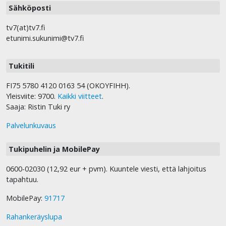
Sähköposti
tv7(at)tv7.fi
etunimi.sukunimi@tv7.fi
Tukitili
FI75 5780 4120 0163 54 (OKOYFIHH).
Yleisviite: 9700.
Kaikki viitteet
.
Saaja: Ristin Tuki ry
Palvelunkuvaus
Tukipuhelin ja MobilePay
0600-02030 (12,92 eur + pvm). Kuuntele viesti, että lahjoitus
tapahtuu.
MobilePay:
91717
Rahankeräyslupa