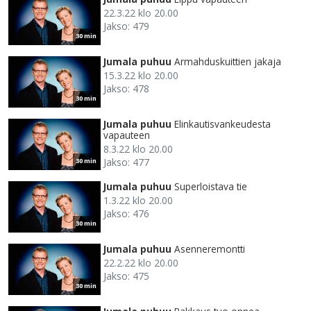
22.3.22 klo 20.00
Jakso: 479
30 min
Jumala puhuu
Armahduskuittien jakaja
15.3.22 klo 20.00
Jakso: 478
30 min
Jumala puhuu
Elinkautisvankeudesta
vapauteen
8.3.22 klo 20.00
Jakso: 477
30 min
Jumala puhuu
Superloistava tie
1.3.22 klo 20.00
Jakso: 476
30 min
Jumala puhuu
Asenneremontti
22.2.22 klo 20.00
Jakso: 475
30 min