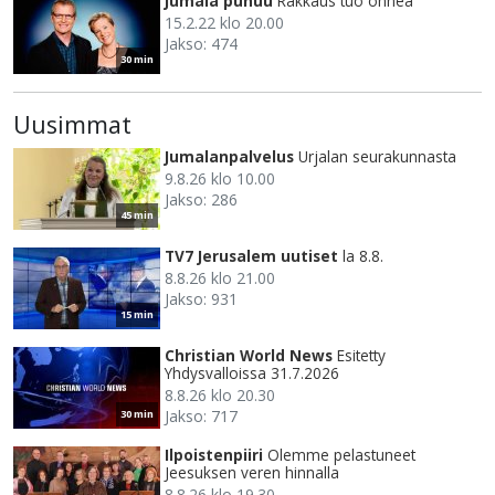
Jumala puhuu
Rakkaus tuo onnea
15.2.22 klo 20.00
Jakso: 474
30 min
Uusimmat
Jumalanpalvelus
Urjalan seurakunnasta
9.8.26 klo 10.00
Jakso: 286
45 min
TV7 Jerusalem uutiset
la 8.8.
8.8.26 klo 21.00
Jakso: 931
15 min
Christian World News
Esitetty
Yhdysvalloissa 31.7.2026
8.8.26 klo 20.30
Jakso: 717
30 min
Ilpoistenpiiri
Olemme pelastuneet
Jeesuksen veren hinnalla
8.8.26 klo 19.30