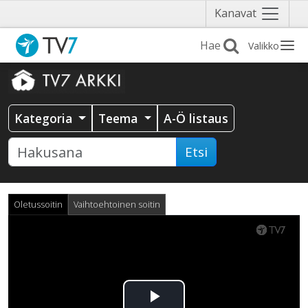
Näytä
Kanavat
valikko
Valikko
Kategoria
Teema
A-Ö listaus
Etsi
Oletussoitin
Vaihtoehtoinen soitin