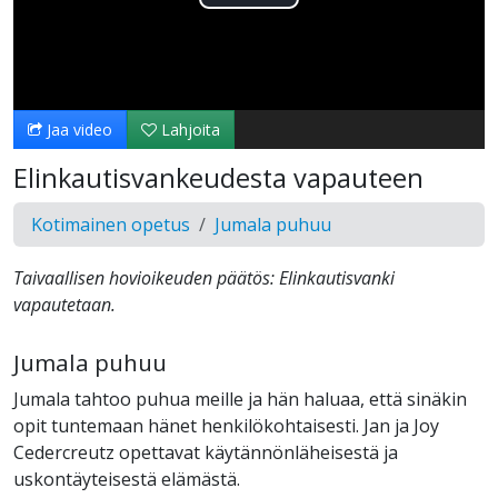
Toista
Video
Jaa video
Lahjoita
Elinkautisvankeudesta vapauteen
Kotimainen opetus
Jumala puhuu
Taivaallisen hovioikeuden päätös: Elinkautisvanki
vapautetaan.
Jumala puhuu
Jumala tahtoo puhua meille ja hän haluaa, että sinäkin
opit tuntemaan hänet henkilökohtaisesti. Jan ja Joy
Cedercreutz opettavat käytännönläheisestä ja
uskontäyteisestä elämästä.