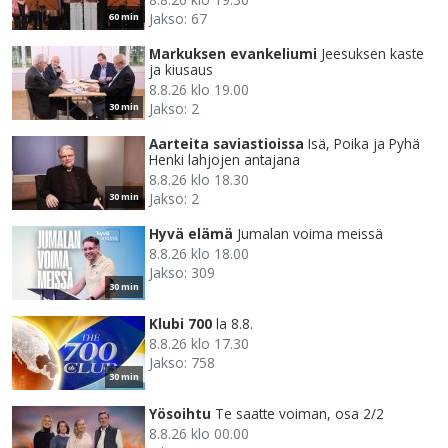
Jakso: 67
60 min
Markuksen evankeliumi
Jeesuksen kaste
ja kiusaus
8.8.26 klo 19.00
Jakso: 2
30 min
Aarteita saviastioissa
Isä, Poika ja Pyhä
Henki lahjojen antajana
8.8.26 klo 18.30
Jakso: 2
30 min
Hyvä elämä
Jumalan voima meissä
8.8.26 klo 18.00
Jakso: 309
30 min
Klubi 700
la 8.8.
8.8.26 klo 17.30
Jakso: 758
30 min
Yösoihtu
Te saatte voiman, osa 2/2
8.8.26 klo 00.00