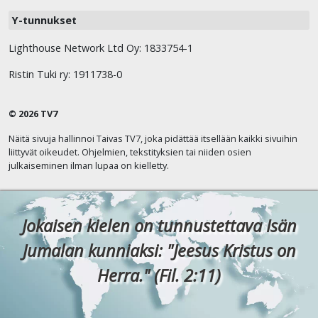
Y-tunnukset
Lighthouse Network Ltd Oy: 1833754-1
Ristin Tuki ry: 1911738-0
© 2026 TV7
Näitä sivuja hallinnoi Taivas TV7, joka pidättää itsellään kaikki sivuihin
liittyvät oikeudet. Ohjelmien, tekstityksien tai niiden osien
julkaiseminen ilman lupaa on kielletty.
Jokaisen kielen on tunnustettava Isän
Jumalan kunniaksi: "Jeesus Kristus on
Herra." (Fil. 2:11)