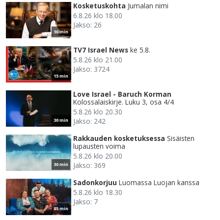
Kosketuskohta
Jumalan nimi
6.8.26 klo 18.00
Jakso: 26
30 min
TV7 Israel News
ke 5.8.
5.8.26 klo 21.00
Jakso: 3724
15 min
Love Israel - Baruch Korman
Kolossalaiskirje. Luku 3, osa 4/4
5.8.26 klo 20.30
Jakso: 242
30 min
Rakkauden kosketuksessa
Sisäisten
lupausten voima
5.8.26 klo 20.00
Jakso: 369
30 min
Sadonkorjuu
Luomassa Luojan kanssa
5.8.26 klo 18.30
Jakso: 7
85 min