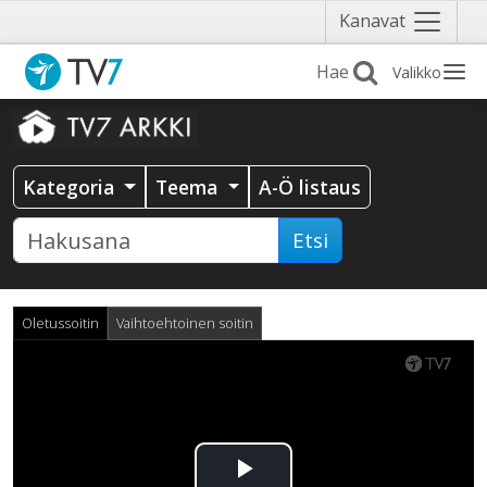
Näytä
Kanavat
valikko
Valikko
Kategoria
Teema
A-Ö listaus
Etsi
Oletussoitin
Vaihtoehtoinen soitin