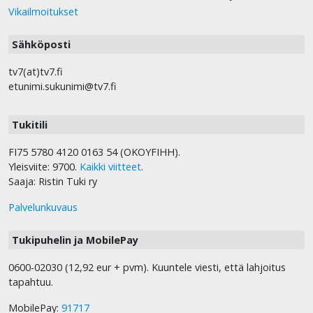
Vikailmoitukset
Sähköposti
tv7(at)tv7.fi
etunimi.sukunimi@tv7.fi
Tukitili
FI75 5780 4120 0163 54 (OKOYFIHH).
Yleisviite: 9700.
Kaikki viitteet
.
Saaja: Ristin Tuki ry
Palvelunkuvaus
Tukipuhelin ja MobilePay
0600-02030 (12,92 eur + pvm). Kuuntele viesti, että lahjoitus
tapahtuu.
MobilePay:
91717