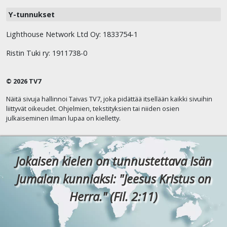
Y-tunnukset
Lighthouse Network Ltd Oy: 1833754-1
Ristin Tuki ry: 1911738-0
© 2026 TV7
Näitä sivuja hallinnoi Taivas TV7, joka pidättää itsellään kaikki sivuihin
liittyvät oikeudet. Ohjelmien, tekstityksien tai niiden osien
julkaiseminen ilman lupaa on kielletty.
Jokaisen kielen on tunnustettava Isän
Jumalan kunniaksi: "Jeesus Kristus on
Herra." (Fil. 2:11)