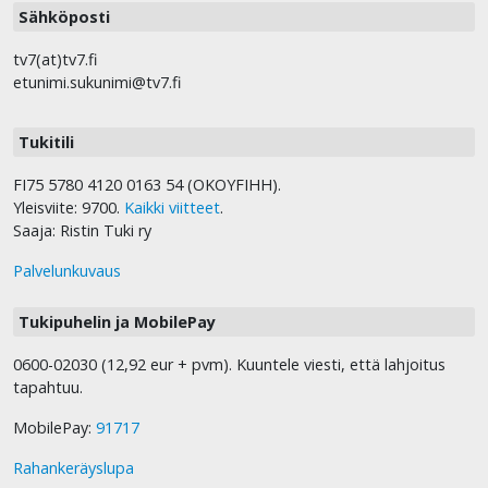
Sähköposti
tv7(at)tv7.fi
etunimi.sukunimi@tv7.fi
Tukitili
FI75 5780 4120 0163 54 (OKOYFIHH).
Yleisviite: 9700.
Kaikki viitteet
.
Saaja: Ristin Tuki ry
Palvelunkuvaus
Tukipuhelin ja MobilePay
0600-02030 (12,92 eur + pvm). Kuuntele viesti, että lahjoitus
tapahtuu.
MobilePay:
91717
Rahankeräyslupa