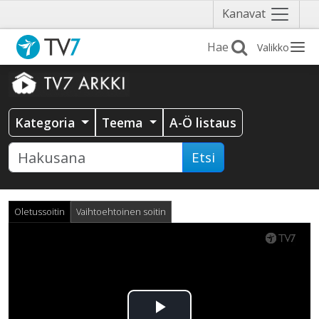
Näytä
Kanavat
valikko
Valikko
Kategoria
Teema
A-Ö listaus
Etsi
Oletussoitin
Vaihtoehtoinen soitin