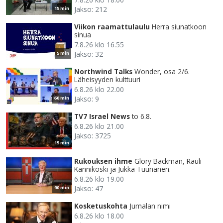
Jakso: 212
15 min
Viikon raamattulaulu
Herra siunatkoon
sinua
7.8.26 klo 16.55
Jakso: 32
5 min
Northwind Talks
Wonder, osa 2/6.
Läheisyyden kulttuuri
6.8.26 klo 22.00
Jakso: 9
60 min
TV7 Israel News
to 6.8.
6.8.26 klo 21.00
Jakso: 3725
15 min
Rukouksen ihme
Glory Backman, Rauli
Kannikoski ja Jukka Tuunanen.
6.8.26 klo 19.00
Jakso: 47
90 min
Kosketuskohta
Jumalan nimi
6.8.26 klo 18.00