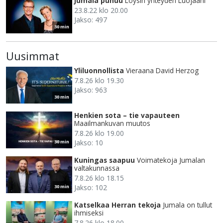
Jumala puhuu
Löysin yhteyden Luojaani
23.8.22 klo 20.00
Jakso: 497
30 min
Uusimmat
Yliluonnollista
Vieraana David Herzog
7.8.26 klo 19.30
Jakso: 963
30 min
Henkien sota – tie vapauteen
Maailmankuvan muutos
7.8.26 klo 19.00
Jakso: 10
30 min
Kuningas saapuu
Voimatekoja Jumalan
valtakunnassa
7.8.26 klo 18.15
Jakso: 102
30 min
Katselkaa Herran tekoja
Jumala on tullut
ihmiseksi
7.8.26 klo 18.00