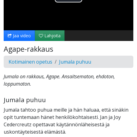
Toista
Video
Jaa video
Lahjoita
Agape-rakkaus
Kotimainen opetus
Jumala puhuu
Jumala on rakkaus, Agape. Ansaitsematon, ehdoton,
loppumaton.
Jumala puhuu
Jumala tahtoo puhua meille ja hän haluaa, että sinäkin
opit tuntemaan hänet henkilökohtaisesti. Jan ja Joy
Cedercreutz opettavat käytännönläheisestä ja
uskontäyteisestä elämästä.